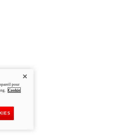
ppareil pour
ting.
Cookie
KIES