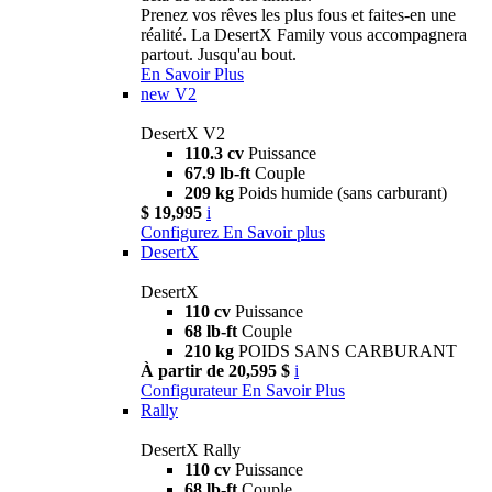
Prenez vos rêves les plus fous et faites-en une
réalité. La DesertX Family vous accompagnera
partout. Jusqu'au bout.
En Savoir Plus
new
V2
DesertX V2
110.3 cv
Puissance
67.9 lb-ft
Couple
209 kg
Poids humide (sans carburant)
$ 19,995
i
Configurez
En Savoir plus
DesertX
DesertX
110 cv
Puissance
68 lb-ft
Couple
210 kg
POIDS SANS CARBURANT
À partir de 20,595 $
i
Configurateur
En Savoir Plus
Rally
DesertX Rally
110 cv
Puissance
68 lb-ft
Couple