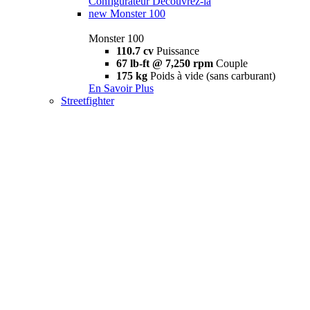
Configurateur
Découvrez-la
new
Monster 100
Monster 100
110.7 cv
Puissance
67 lb-ft @ 7,250 rpm
Couple
175 kg
Poids à vide (sans carburant)
En Savoir Plus
Streetfighter