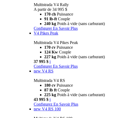
Multistrada V4 Rally
A partir de 34 995 $
170 ch
Puissance
91 lb-ft
Couple
240 kg
Poids à vide (sans carburant)
Configurer
En Savoir Plus
V4 Pikes Peak
Multistrada V4 Pikes Peak
170 cv
Puissance
124 Kw
Couple
227 kg
Poids à vide (sans carburant)
37 995 $
i
Configurer
En Savoir Plus
new
V4 RS
Multistrada V4 RS
180 cv
Puissance
87 lb ft
Couple
225 kg
Poids à vide (sans carburant)
43 995 $
i
Configurez
En Savoir Plus
new
V4 RS 100