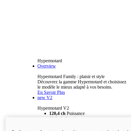
Hypermotard
Overview
Hypermotard Family : plaisir et style
Découvrez la gamme Hypermotard et choisissez
le modèle le mieux adapté à vos besoins.
En Savoir Plus
new
V2
Hypermotard V2
120,4 ch
Puissance
69 lb-ft
Couple
180 kg
Poids humide (sans carburant)
18 895 $
i