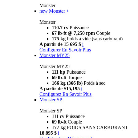
Monster
new
Monster +
Monster +
110.7 cv
Puissance
67 lb-ft @ 7,250 rpm
Couple
175 kg
Poids à vide (sans carburant)
A partir de 15 695 $
i
Configurer
En Savoir Plus
Monster MY25
Monster MY25
111 hp
Puissance
69 lb-ft
Torque
166 kg (366 lb)
Poids à sec
A partir de $15,195
i
Configurez
En Savoir Plus
Monster SP
Monster SP
111 cv
Puissance
69 lb-ft
Couple
177 kg
POIDS SANS CARBURANT
18,895 $
i