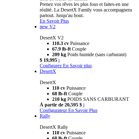
Prenez vos rêves les plus fous et faites-en une
réalité. La DesertX Family vous accompagnera
partout. Jusqu'au bout.
En Savoir Plus
new
V2
DesertX V2
110.3 cv
Puissance
67.9 lb-ft
Couple
209 kg
Poids humide (sans carburant)
$ 19,995
i
Configurez
En Savoir plus
DesertX
DesertX
110 cv
Puissance
68 lb-ft
Couple
210 kg
POIDS SANS CARBURANT
À partir de 20,595 $
i
Configurateur
En Savoir Plus
Rally
DesertX Rally
110 cv
Puissance
68 lb-ft
Couple