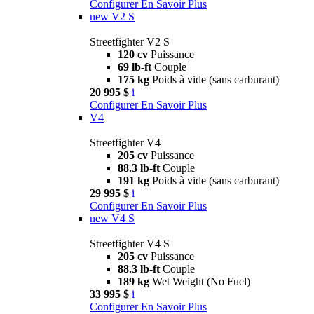
Configurer
En Savoir Plus
new
V2 S
Streetfighter V2 S
120 cv
Puissance
69 lb-ft
Couple
175 kg
Poids à vide (sans carburant)
20 995 $
i
Configurer
En Savoir Plus
V4
Streetfighter V4
205 cv
Puissance
88.3 lb-ft
Couple
191 kg
Poids à vide (sans carburant)
29 995 $
i
Configurer
En Savoir Plus
new
V4 S
Streetfighter V4 S
205 cv
Puissance
88.3 lb-ft
Couple
189 kg
Wet Weight (No Fuel)
33 995 $
i
Configurer
En Savoir Plus