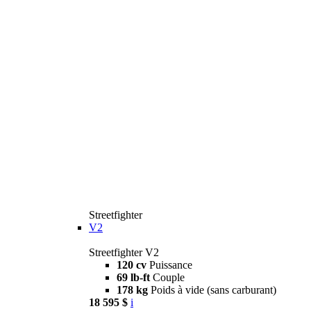
Streetfighter
V2
Streetfighter V2
120 cv
Puissance
69 lb-ft
Couple
178 kg
Poids à vide (sans carburant)
18 595 $
i