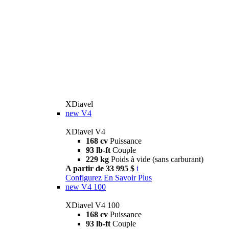
XDiavel
new
V4
XDiavel V4
168 cv
Puissance
93 lb-ft
Couple
229 kg
Poids à vide (sans carburant)
A partir de 33 995 $
i
Configurez
En Savoir Plus
new
V4 100
XDiavel V4 100
168 cv
Puissance
93 lb-ft
Couple