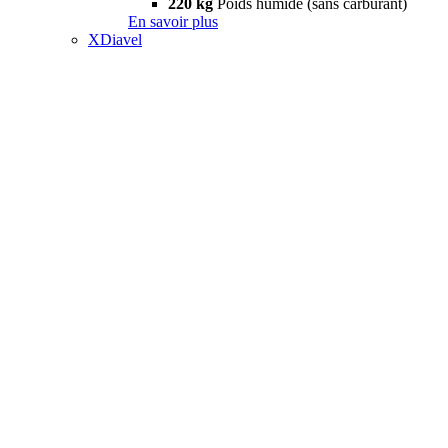
220 kg
Poids humide (sans carburant)
En savoir plus
XDiavel