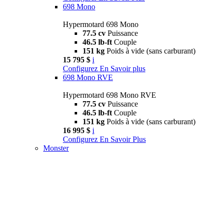
698 Mono
Hypermotard 698 Mono
77.5 cv
Puissance
46.5 lb-ft
Couple
151 kg
Poids à vide (sans carburant)
15 795 $
i
Configurez
En Savoir plus
698 Mono RVE
Hypermotard 698 Mono RVE
77.5 cv
Puissance
46.5 lb-ft
Couple
151 kg
Poids à vide (sans carburant)
16 995 $
i
Configurez
En Savoir Plus
Monster