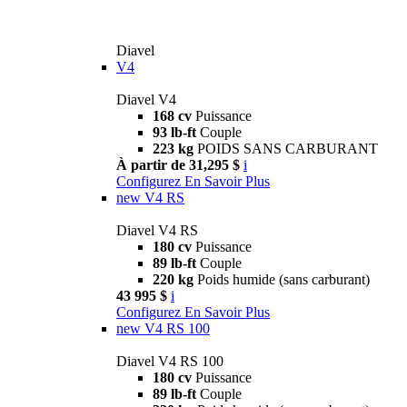
Diavel
V4
Diavel V4
168 cv
Puissance
93 lb-ft
Couple
223 kg
POIDS SANS CARBURANT
À partir de 31,295 $
i
Configurez
En Savoir Plus
new
V4 RS
Diavel V4 RS
180 cv
Puissance
89 lb-ft
Couple
220 kg
Poids humide (sans carburant)
43 995 $
i
Configurez
En Savoir Plus
new
V4 RS 100
Diavel V4 RS 100
180 cv
Puissance
89 lb-ft
Couple