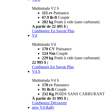
Multistrada V2 S
115 cv
Puissance
67.9 lb-ft
Couple
202 kg
Poids à vide (sans carburant)
A partir de 22 495 $
i
Configurez
En Savoir Plus
V4
Multistrada V4
170 CV
Puissance
124 Nm
Couple
229 kg
Poids à vide (sans carburant)
22 995 $
i
Configurer
En Savoir Plus
V4 S
Multistrada V4 S
170 cv
Puissance
91 lb-ft
Couple
232 Kg
POIDS SANS CARBURANT
À partir de 31 995 $
i
Configurez
Découvrir
new
V4 Rally