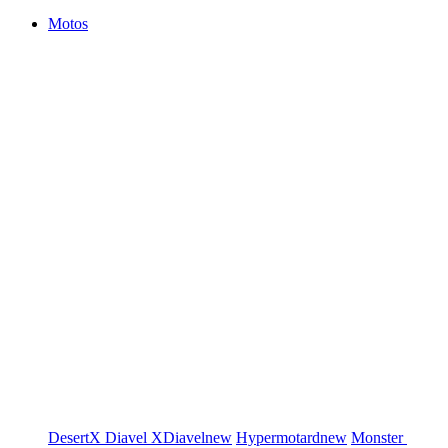
Motos
DesertX
Diavel
XDiavel
new
Hypermotard
new
Monster