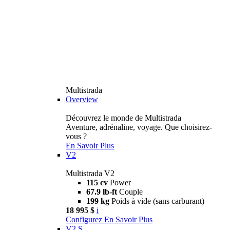
Multistrada
Overview
Découvrez le monde de Multistrada
Aventure, adrénaline, voyage. Que choisirez-
vous ?
En Savoir Plus
V2
Multistrada V2
115 cv
Power
67.9 lb-ft
Couple
199 kg
Poids à vide (sans carburant)
18 995 $
i
Configurez
En Savoir Plus
V2 S