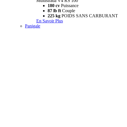
Multistrada V4 RS 100
180 cv
Puissance
87 lb ft
Couple
225 kg
POIDS SANS CARBURANT
En Savoir Plus
Panigale