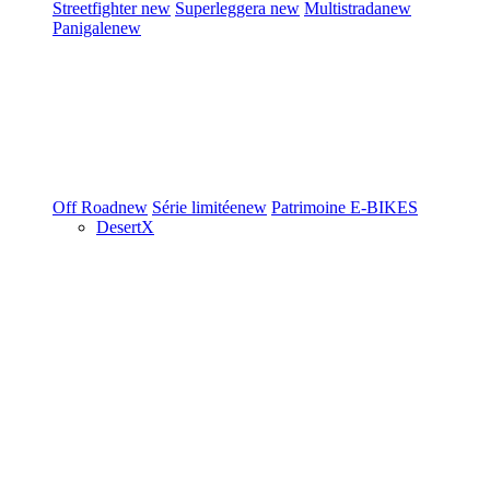
Streetfighter
new
Superleggera
new
Multistrada
new
Panigale
new
Off Road
new
Série limitée
new
Patrimoine
E-BIKES
DesertX