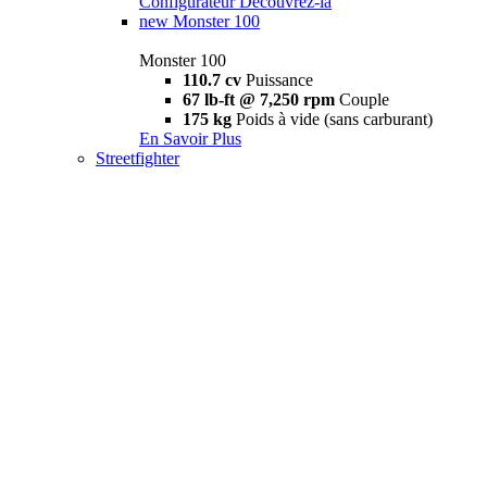
Configurateur
Découvrez-la
new
Monster 100
Monster 100
110.7 cv
Puissance
67 lb-ft @ 7,250 rpm
Couple
175 kg
Poids à vide (sans carburant)
En Savoir Plus
Streetfighter