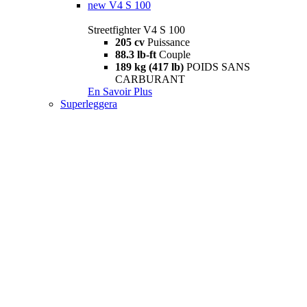
new
V4 S 100
Streetfighter V4 S 100
205 cv
Puissance
88.3 lb-ft
Couple
189 kg (417 lb)
POIDS SANS
CARBURANT
En Savoir Plus
Superleggera