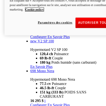
En cliquant sur « Accepter tous les cookies », vous acceptez le stockage de 
Configurer
En Savoir Plus
pour améliorer la navigation sur le site, analyser son utilisation et contribue
new
V2 SP
marketing.
Cookie policy
Hypermotard V2 SP
120,4 ch
Puissance
Paramètres des cookies
AUTORISER TO
69 lb-ft
Couple
180 kg
Poids humide (sans carburant)
22 995 $
i
Configurer
En Savoir Plus
new
V2 SP 100
Hypermotard V2 SP 100
120,4 ch
Puissance
69 lb-ft
Couple
180 kg
Poids humide (sans carburant)
En Savoir Plus
698 Mono Nera
Hypermotard 698 Mono Nera
77.5 cv
Puissance
46.5 lb-ft
Couple
151 kg (333 lb)
POIDS SANS
CARBURANT
16 295 $
i
Configurer
En Savoir Plus