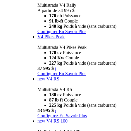
Multistrada V4 Rally
A partir de 34 995 $
170 ch
Puissance
91 lb-ft
Couple
240 kg
Poids à vide (sans carburant)
Configurer
En Savoir Plus
V4 Pikes Peak
Multistrada V4 Pikes Peak
170 cv
Puissance
124 Kw
Couple
227 kg
Poids à vide (sans carburant)
37 995 $
i
Configurer
En Savoir Plus
new
V4 RS
Multistrada V4 RS
180 cv
Puissance
87 lb ft
Couple
225 kg
Poids à vide (sans carburant)
43 995 $
i
Configurez
En Savoir Plus
new
V4 RS 100