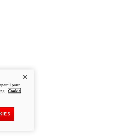
ppareil pour
ting.
Cookie
KIES