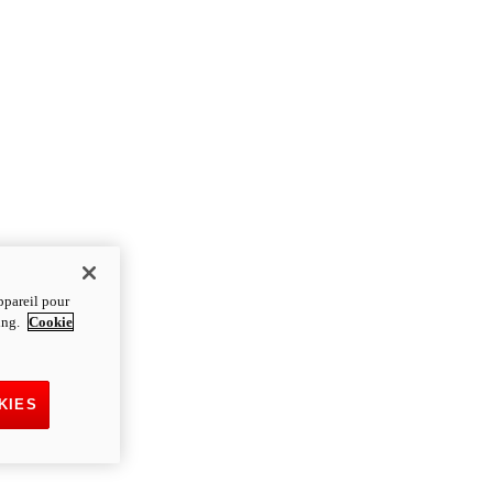
ppareil pour
ting.
Cookie
KIES