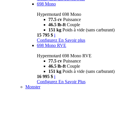
698 Mono
Hypermotard 698 Mono
77.5 cv
Puissance
46.5 lb-ft
Couple
151 kg
Poids à vide (sans carburant)
15 795 $
i
Configurez
En Savoir plus
698 Mono RVE
Hypermotard 698 Mono RVE
77.5 cv
Puissance
46.5 lb-ft
Couple
151 kg
Poids à vide (sans carburant)
16 995 $
i
Configurez
En Savoir Plus
Monster