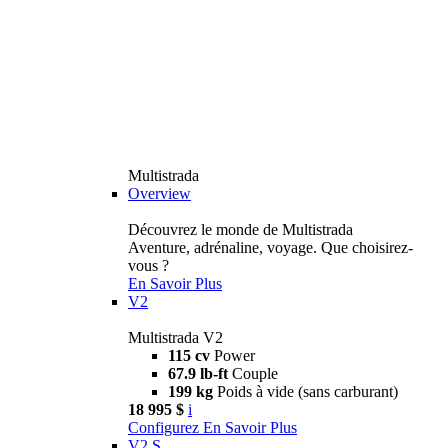
Multistrada
Overview
Découvrez le monde de Multistrada
Aventure, adrénaline, voyage. Que choisirez-
vous ?
En Savoir Plus
V2
Multistrada V2
115 cv
Power
67.9 lb-ft
Couple
199 kg
Poids à vide (sans carburant)
18 995 $
i
Configurez
En Savoir Plus
V2 S