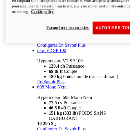
En cliquant sur « Accepter tous les cookies », vous acceptez le stockage de 
Configurer
En Savoir Plus
pour améliorer la navigation sur le site, analyser son utilisation et contribue
new
V2 SP
marketing.
Cookie policy
Hypermotard V2 SP
120,4 ch
Puissance
Paramètres des cookies
AUTORISER TO
69 lb-ft
Couple
180 kg
Poids humide (sans carburant)
22 995 $
i
Configurer
En Savoir Plus
new
V2 SP 100
Hypermotard V2 SP 100
120,4 ch
Puissance
69 lb-ft
Couple
180 kg
Poids humide (sans carburant)
En Savoir Plus
698 Mono Nera
Hypermotard 698 Mono Nera
77.5 cv
Puissance
46.5 lb-ft
Couple
151 kg (333 lb)
POIDS SANS
CARBURANT
16 295 $
i
Configurer
En Savoir Plus