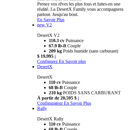
Prenez vos rêves les plus fous et faites-en une
réalité. La DesertX Family vous accompagnera
partout. Jusqu'au bout.
En Savoir Plus
new
V2
DesertX V2
110.3 cv
Puissance
67.9 lb-ft
Couple
209 kg
Poids humide (sans carburant)
$ 19,995
i
Configurez
En Savoir plus
DesertX
DesertX
110 cv
Puissance
68 lb-ft
Couple
210 kg
POIDS SANS CARBURANT
À partir de 20,595 $
i
Configurateur
En Savoir Plus
Rally
DesertX Rally
110 cv
Puissance
68 lb-ft
Couple