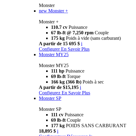
Monster
new
Monster +
Monster +
110.7 cv
Puissance
67 lb-ft @ 7,250 rpm
Couple
175 kg
Poids à vide (sans carburant)
A partir de 15 695 $
i
Configurer
En Savoir Plus
Monster MY25
Monster MY25
111 hp
Puissance
69 lb-ft
Torque
166 kg (366 lb)
Poids à sec
A partir de $15,195
i
Configurez
En Savoir Plus
Monster SP
Monster SP
111 cv
Puissance
69 lb-ft
Couple
177 kg
POIDS SANS CARBURANT
18,895 $
i