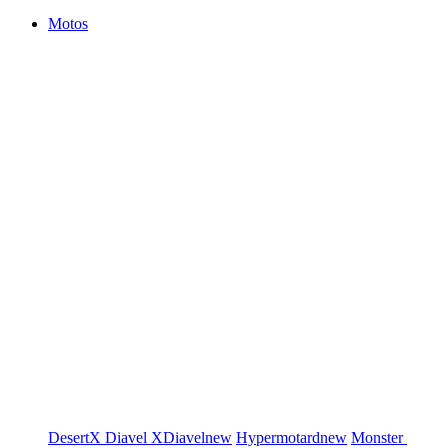
Motos
DesertX
Diavel
XDiavel
new
Hypermotard
new
Monster