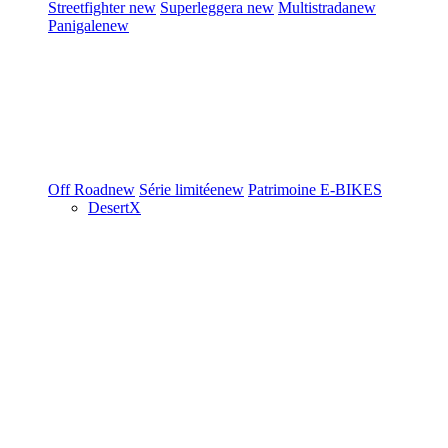
Streetfighter
new
Superleggera
new
Multistrada
new
Panigale
new
Off Road
new
Série limitée
new
Patrimoine
E-BIKES
DesertX