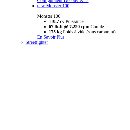
Configurateur
Découvrez-la
new
Monster 100
Monster 100
110.7 cv
Puissance
67 lb-ft @ 7,250 rpm
Couple
175 kg
Poids à vide (sans carburant)
En Savoir Plus
Streetfighter