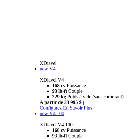
XDiavel
new
V4
XDiavel V4
168 cv
Puissance
93 lb-ft
Couple
229 kg
Poids à vide (sans carburant)
A partir de 33 995 $
i
Configurez
En Savoir Plus
new
V4 100
XDiavel V4 100
168 cv
Puissance
93 lb-ft
Couple