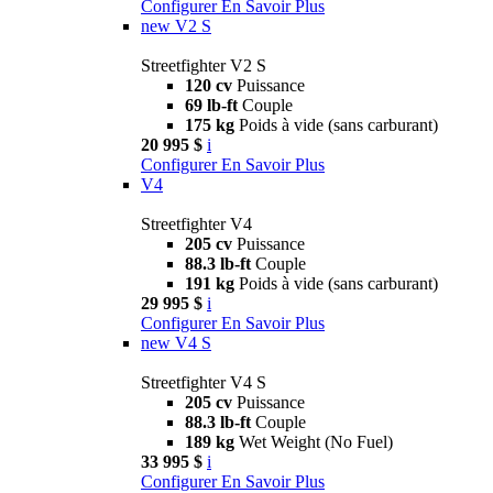
Configurer
En Savoir Plus
new
V2 S
Streetfighter V2 S
120 cv
Puissance
69 lb-ft
Couple
175 kg
Poids à vide (sans carburant)
20 995 $
i
Configurer
En Savoir Plus
V4
Streetfighter V4
205 cv
Puissance
88.3 lb-ft
Couple
191 kg
Poids à vide (sans carburant)
29 995 $
i
Configurer
En Savoir Plus
new
V4 S
Streetfighter V4 S
205 cv
Puissance
88.3 lb-ft
Couple
189 kg
Wet Weight (No Fuel)
33 995 $
i
Configurer
En Savoir Plus