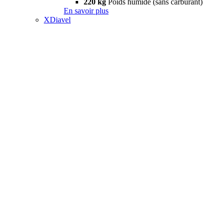
220 kg
Poids humide (sans carburant)
En savoir plus
XDiavel