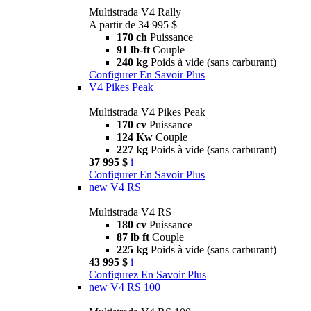
Multistrada V4 Rally
A partir de 34 995 $
170 ch
Puissance
91 lb-ft
Couple
240 kg
Poids à vide (sans carburant)
Configurer
En Savoir Plus
V4 Pikes Peak
Multistrada V4 Pikes Peak
170 cv
Puissance
124 Kw
Couple
227 kg
Poids à vide (sans carburant)
37 995 $
i
Configurer
En Savoir Plus
new
V4 RS
Multistrada V4 RS
180 cv
Puissance
87 lb ft
Couple
225 kg
Poids à vide (sans carburant)
43 995 $
i
Configurez
En Savoir Plus
new
V4 RS 100