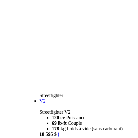
Streetfighter
V2
Streetfighter V2
120 cv
Puissance
69 lb-ft
Couple
178 kg
Poids à vide (sans carburant)
18 595 $
i