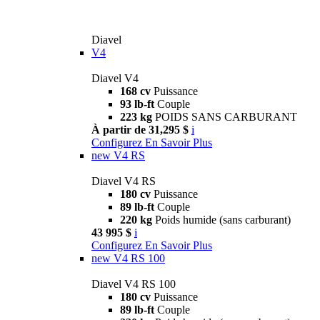
Diavel
V4
Diavel V4
168 cv
Puissance
93 lb-ft
Couple
223 kg
POIDS SANS CARBURANT
À partir de 31,295 $
i
Configurez
En Savoir Plus
new
V4 RS
Diavel V4 RS
180 cv
Puissance
89 lb-ft
Couple
220 kg
Poids humide (sans carburant)
43 995 $
i
Configurez
En Savoir Plus
new
V4 RS 100
Diavel V4 RS 100
180 cv
Puissance
89 lb-ft
Couple