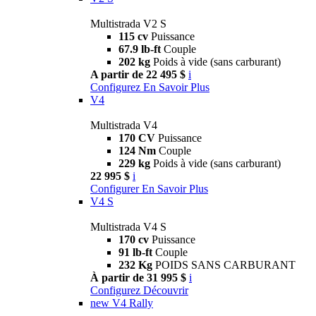
Multistrada V2 S
115 cv
Puissance
67.9 lb-ft
Couple
202 kg
Poids à vide (sans carburant)
A partir de 22 495 $
i
Configurez
En Savoir Plus
V4
Multistrada V4
170 CV
Puissance
124 Nm
Couple
229 kg
Poids à vide (sans carburant)
22 995 $
i
Configurer
En Savoir Plus
V4 S
Multistrada V4 S
170 cv
Puissance
91 lb-ft
Couple
232 Kg
POIDS SANS CARBURANT
À partir de 31 995 $
i
Configurez
Découvrir
new
V4 Rally