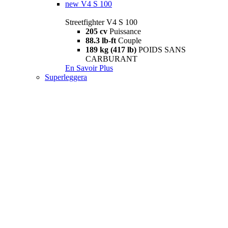
new
V4 S 100
Streetfighter V4 S 100
205 cv
Puissance
88.3 lb-ft
Couple
189 kg (417 lb)
POIDS SANS
CARBURANT
En Savoir Plus
Superleggera