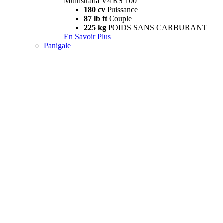
Multistrada V4 RS 100
180 cv
Puissance
87 lb ft
Couple
225 kg
POIDS SANS CARBURANT
En Savoir Plus
Panigale