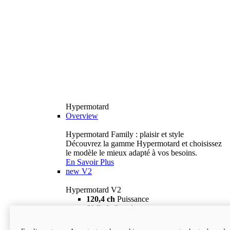
Hypermotard
Overview
Hypermotard Family : plaisir et style
Découvrez la gamme Hypermotard et choisissez
le modèle le mieux adapté à vos besoins.
En Savoir Plus
new
V2
Hypermotard V2
120,4 ch
Puissance
69 lb-ft
Couple
180 kg
Poids humide (sans carburant)
18 895 $
i