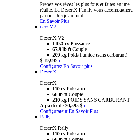
Prenez vos rêves les plus fous et faites-en une
réalité. La DesertX Family vous accompagnera
partout. Jusqu'au bout.
En Savoir Plus
new
V2
DesertX V2
110.3 cv
Puissance
67.9 lb-ft
Couple
209 kg
Poids humide (sans carburant)
$ 19,995
i
Configurez
En Savoir plus
DesertX
DesertX
110 cv
Puissance
68 lb-ft
Couple
210 kg
POIDS SANS CARBURANT
À partir de 20,595 $
i
Configurateur
En Savoir Plus
Rally
DesertX Rally
110 cv
Puissance
68 lb-ft
Couple