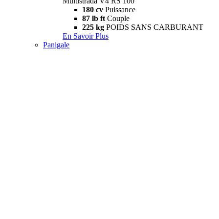
Multistrada V4 RS 100
180 cv
Puissance
87 lb ft
Couple
225 kg
POIDS SANS CARBURANT
En Savoir Plus
Panigale