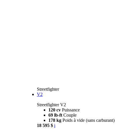
Streetfighter
V2
Streetfighter V2
120 cv
Puissance
69 lb-ft
Couple
178 kg
Poids à vide (sans carburant)
18 595 $
i