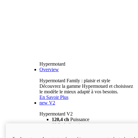
Hypermotard
Overview
Hypermotard Family : plaisir et style
Découvrez la gamme Hypermotard et choisissez
le modèle le mieux adapté à vos besoins.
En Savoir Plus
new
V2
Hypermotard V2
120,4 ch
Puissance
69 lb-ft
Couple
180 kg
Poids humide (sans carburant)
18 895 $
i