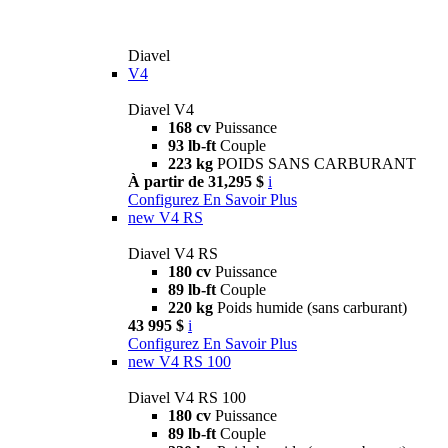
Diavel
V4
Diavel V4
168 cv
Puissance
93 lb-ft
Couple
223 kg
POIDS SANS CARBURANT
À partir de 31,295 $
i
Configurez
En Savoir Plus
new
V4 RS
Diavel V4 RS
180 cv
Puissance
89 lb-ft
Couple
220 kg
Poids humide (sans carburant)
43 995 $
i
Configurez
En Savoir Plus
new
V4 RS 100
Diavel V4 RS 100
180 cv
Puissance
89 lb-ft
Couple