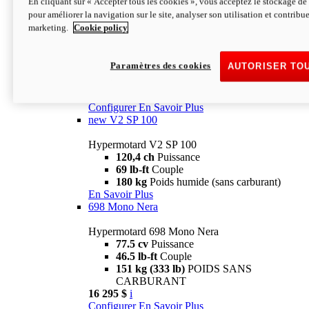
En cliquant sur « Accepter tous les cookies », vous acceptez le stockage de 
Configurer
En Savoir Plus
pour améliorer la navigation sur le site, analyser son utilisation et contribue
new
V2 SP
marketing.
Cookie policy
Hypermotard V2 SP
120,4 ch
Puissance
Paramètres des cookies
AUTORISER TO
69 lb-ft
Couple
180 kg
Poids humide (sans carburant)
22 995 $
i
Configurer
En Savoir Plus
new
V2 SP 100
Hypermotard V2 SP 100
120,4 ch
Puissance
69 lb-ft
Couple
180 kg
Poids humide (sans carburant)
En Savoir Plus
698 Mono Nera
Hypermotard 698 Mono Nera
77.5 cv
Puissance
46.5 lb-ft
Couple
151 kg (333 lb)
POIDS SANS
CARBURANT
16 295 $
i
Configurer
En Savoir Plus