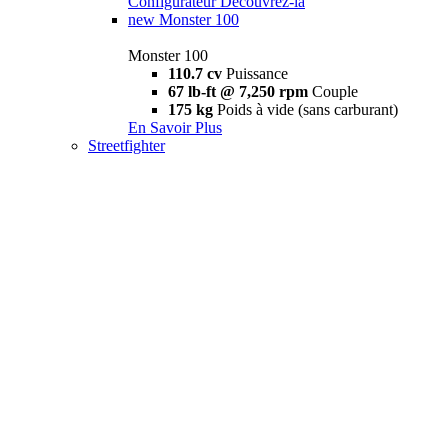
Configurateur
Découvrez-la
new
Monster 100
Monster 100
110.7 cv
Puissance
67 lb-ft @ 7,250 rpm
Couple
175 kg
Poids à vide (sans carburant)
En Savoir Plus
Streetfighter