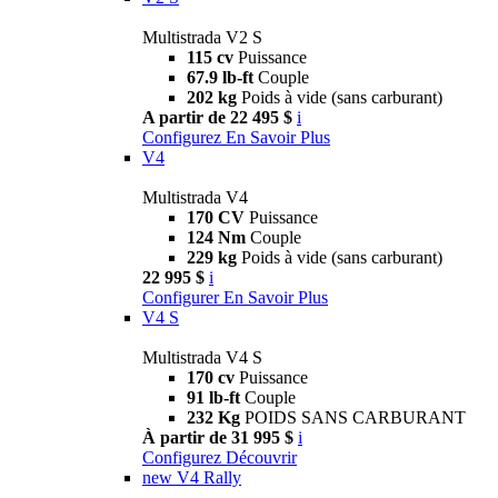
Multistrada V2 S
115 cv
Puissance
67.9 lb-ft
Couple
202 kg
Poids à vide (sans carburant)
A partir de 22 495 $
i
Configurez
En Savoir Plus
V4
Multistrada V4
170 CV
Puissance
124 Nm
Couple
229 kg
Poids à vide (sans carburant)
22 995 $
i
Configurer
En Savoir Plus
V4 S
Multistrada V4 S
170 cv
Puissance
91 lb-ft
Couple
232 Kg
POIDS SANS CARBURANT
À partir de 31 995 $
i
Configurez
Découvrir
new
V4 Rally