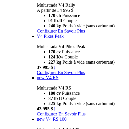
Multistrada V4 Rally
A partir de 34 995 $
170 ch
Puissance
91 lb-ft
Couple
240 kg
Poids à vide (sans carburant)
Configurer
En Savoir Plus
V4 Pikes Peak
Multistrada V4 Pikes Peak
170 cv
Puissance
124 Kw
Couple
227 kg
Poids à vide (sans carburant)
37 995 $
i
Configurer
En Savoir Plus
new
V4 RS
Multistrada V4 RS
180 cv
Puissance
87 lb ft
Couple
225 kg
Poids à vide (sans carburant)
43 995 $
i
Configurez
En Savoir Plus
new
V4 RS 100