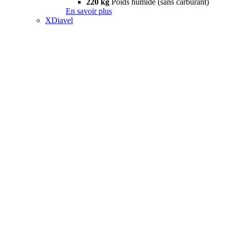
220 kg
Poids humide (sans carburant)
En savoir plus
XDiavel