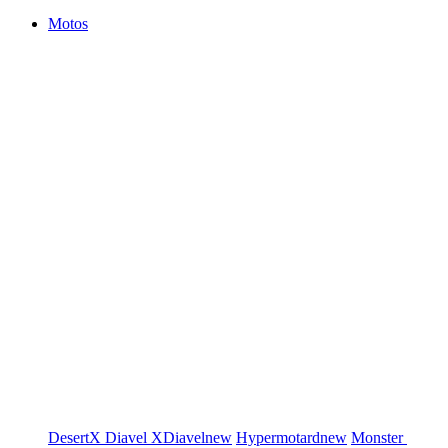
Motos
DesertX
Diavel
XDiavel
new
Hypermotard
new
Monster