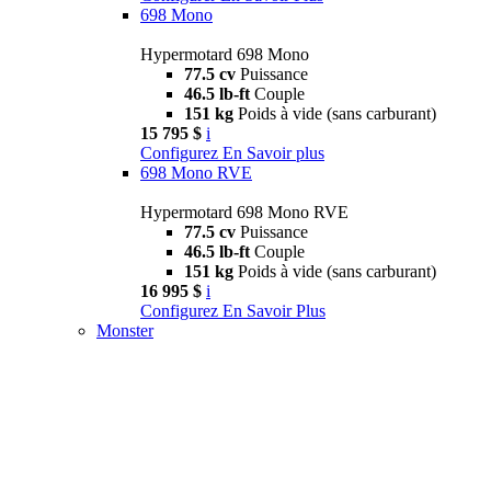
698 Mono
Hypermotard 698 Mono
77.5 cv
Puissance
46.5 lb-ft
Couple
151 kg
Poids à vide (sans carburant)
15 795 $
i
Configurez
En Savoir plus
698 Mono RVE
Hypermotard 698 Mono RVE
77.5 cv
Puissance
46.5 lb-ft
Couple
151 kg
Poids à vide (sans carburant)
16 995 $
i
Configurez
En Savoir Plus
Monster