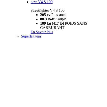
new
V4 S 100
Streetfighter V4 S 100
205 cv
Puissance
88.3 lb-ft
Couple
189 kg (417 lb)
POIDS SANS
CARBURANT
En Savoir Plus
Superleggera