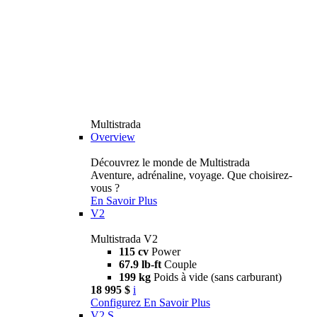
Multistrada
Overview
Découvrez le monde de Multistrada
Aventure, adrénaline, voyage. Que choisirez-
vous ?
En Savoir Plus
V2
Multistrada V2
115 cv
Power
67.9 lb-ft
Couple
199 kg
Poids à vide (sans carburant)
18 995 $
i
Configurez
En Savoir Plus
V2 S