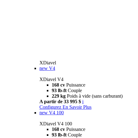
XDiavel
new
V4
XDiavel V4
168 cv
Puissance
93 lb-ft
Couple
229 kg
Poids à vide (sans carburant)
A partir de 33 995 $
i
Configurez
En Savoir Plus
new
V4 100
XDiavel V4 100
168 cv
Puissance
93 lb-ft
Couple