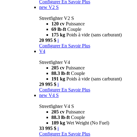
Configurer
En Savoir Plus
new
V2 S
Streetfighter V2 S
120 cv
Puissance
69 lb-ft
Couple
175 kg
Poids à vide (sans carburant)
20 995 $
i
Configurer
En Savoir Plus
V4
Streetfighter V4
205 cv
Puissance
88.3 lb-ft
Couple
191 kg
Poids à vide (sans carburant)
29 995 $
i
Configurer
En Savoir Plus
new
V4 S
Streetfighter V4 S
205 cv
Puissance
88.3 lb-ft
Couple
189 kg
Wet Weight (No Fuel)
33 995 $
i
Configurer
En Savoir Plus