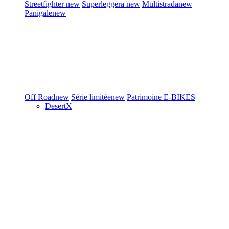
Streetfighter
new
Superleggera
new
Multistrada
new
Panigale
new
Off Road
new
Série limitée
new
Patrimoine
E-BIKES
DesertX