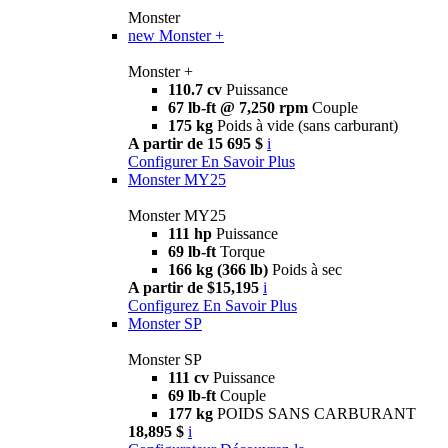
Monster
new
Monster +
Monster +
110.7 cv
Puissance
67 lb-ft @ 7,250 rpm
Couple
175 kg
Poids à vide (sans carburant)
A partir de 15 695 $
i
Configurer
En Savoir Plus
Monster MY25
Monster MY25
111 hp
Puissance
69 lb-ft
Torque
166 kg (366 lb)
Poids à sec
A partir de $15,195
i
Configurez
En Savoir Plus
Monster SP
Monster SP
111 cv
Puissance
69 lb-ft
Couple
177 kg
POIDS SANS CARBURANT
18,895 $
i