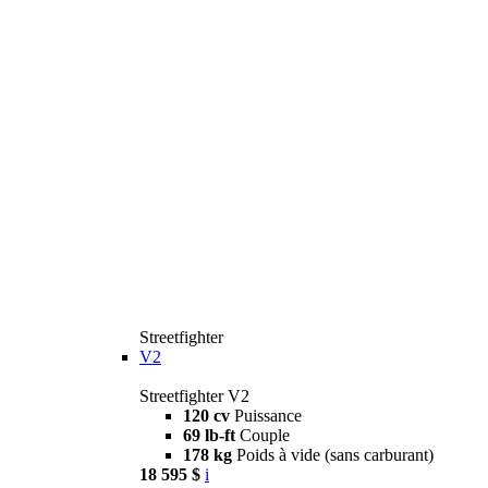
Streetfighter
V2
Streetfighter V2
120 cv
Puissance
69 lb-ft
Couple
178 kg
Poids à vide (sans carburant)
18 595 $
i