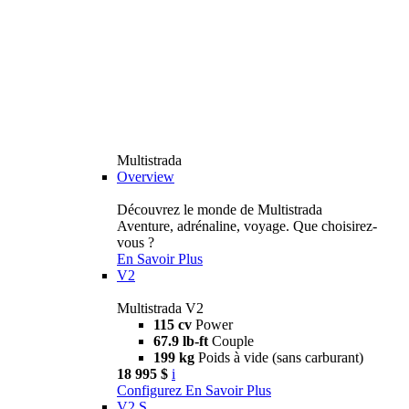
Multistrada
Overview
Découvrez le monde de Multistrada
Aventure, adrénaline, voyage. Que choisirez-
vous ?
En Savoir Plus
V2
Multistrada V2
115 cv
Power
67.9 lb-ft
Couple
199 kg
Poids à vide (sans carburant)
18 995 $
i
Configurez
En Savoir Plus
V2 S