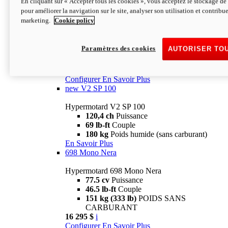
En cliquant sur « Accepter tous les cookies », vous acceptez le stockage de 
Configurer
En Savoir Plus
pour améliorer la navigation sur le site, analyser son utilisation et contribue
new
V2 SP
marketing.
Cookie policy
Hypermotard V2 SP
120,4 ch
Puissance
Paramètres des cookies
AUTORISER TO
69 lb-ft
Couple
180 kg
Poids humide (sans carburant)
22 995 $
i
Configurer
En Savoir Plus
new
V2 SP 100
Hypermotard V2 SP 100
120,4 ch
Puissance
69 lb-ft
Couple
180 kg
Poids humide (sans carburant)
En Savoir Plus
698 Mono Nera
Hypermotard 698 Mono Nera
77.5 cv
Puissance
46.5 lb-ft
Couple
151 kg (333 lb)
POIDS SANS
CARBURANT
16 295 $
i
Configurer
En Savoir Plus