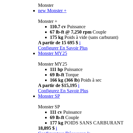
Monster
new
Monster +
Monster +
110.7 cv
Puissance
67 lb-ft @ 7,250 rpm
Couple
175 kg
Poids à vide (sans carburant)
A partir de 15 695 $
i
Configurer
En Savoir Plus
Monster MY25
Monster MY25
111 hp
Puissance
69 lb-ft
Torque
166 kg (366 lb)
Poids à sec
A partir de $15,195
i
Configurez
En Savoir Plus
Monster SP
Monster SP
111 cv
Puissance
69 lb-ft
Couple
177 kg
POIDS SANS CARBURANT
18,895 $
i