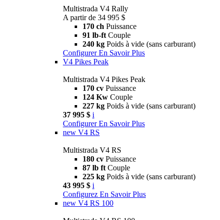
Multistrada V4 Rally
A partir de 34 995 $
170 ch
Puissance
91 lb-ft
Couple
240 kg
Poids à vide (sans carburant)
Configurer
En Savoir Plus
V4 Pikes Peak
Multistrada V4 Pikes Peak
170 cv
Puissance
124 Kw
Couple
227 kg
Poids à vide (sans carburant)
37 995 $
i
Configurer
En Savoir Plus
new
V4 RS
Multistrada V4 RS
180 cv
Puissance
87 lb ft
Couple
225 kg
Poids à vide (sans carburant)
43 995 $
i
Configurez
En Savoir Plus
new
V4 RS 100