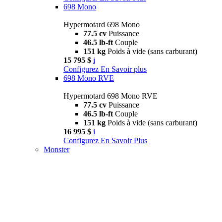
698 Mono
Hypermotard 698 Mono
77.5 cv
Puissance
46.5 lb-ft
Couple
151 kg
Poids à vide (sans carburant)
15 795 $
i
Configurez
En Savoir plus
698 Mono RVE
Hypermotard 698 Mono RVE
77.5 cv
Puissance
46.5 lb-ft
Couple
151 kg
Poids à vide (sans carburant)
16 995 $
i
Configurez
En Savoir Plus
Monster