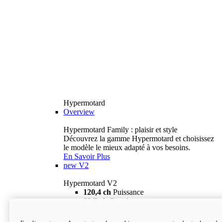
Hypermotard
Overview
Hypermotard Family : plaisir et style
Découvrez la gamme Hypermotard et choisissez
le modèle le mieux adapté à vos besoins.
En Savoir Plus
new
V2
Hypermotard V2
120,4 ch
Puissance
69 lb-ft
Couple
180 kg
Poids humide (sans carburant)
18 895 $
i