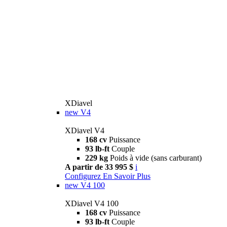
XDiavel
new
V4
XDiavel V4
168 cv
Puissance
93 lb-ft
Couple
229 kg
Poids à vide (sans carburant)
A partir de 33 995 $
i
Configurez
En Savoir Plus
new
V4 100
XDiavel V4 100
168 cv
Puissance
93 lb-ft
Couple