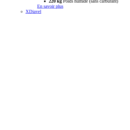
220 kg
Poids humide (sans carburant)
En savoir plus
XDiavel