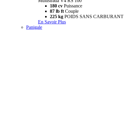
Multistrada V4 RS 100
180 cv
Puissance
87 lb ft
Couple
225 kg
POIDS SANS CARBURANT
En Savoir Plus
Panigale