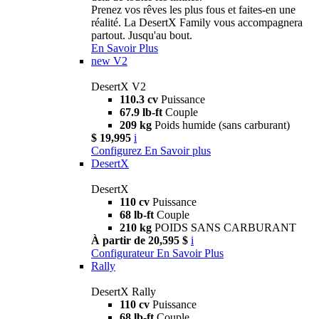
Prenez vos rêves les plus fous et faites-en une
réalité. La DesertX Family vous accompagnera
partout. Jusqu'au bout.
En Savoir Plus
new
V2
DesertX V2
110.3 cv
Puissance
67.9 lb-ft
Couple
209 kg
Poids humide (sans carburant)
$ 19,995
i
Configurez
En Savoir plus
DesertX
DesertX
110 cv
Puissance
68 lb-ft
Couple
210 kg
POIDS SANS CARBURANT
À partir de 20,595 $
i
Configurateur
En Savoir Plus
Rally
DesertX Rally
110 cv
Puissance
68 lb-ft
Couple