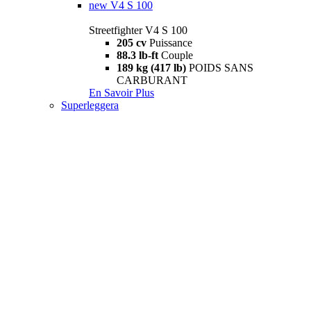
new
V4 S 100
Streetfighter V4 S 100
205 cv
Puissance
88.3 lb-ft
Couple
189 kg (417 lb)
POIDS SANS
CARBURANT
En Savoir Plus
Superleggera