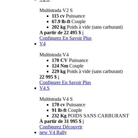
Multistrada V2 S
115 cv
Puissance
67.9 lb-ft
Couple
202 kg
Poids à vide (sans carburant)
A partir de 22 495 $
i
Configurez
En Savoir Plus
V4
Multistrada V4
170 CV
Puissance
124 Nm
Couple
229 kg
Poids à vide (sans carburant)
22 995 $
i
Configurer
En Savoir Plus
V4 S
Multistrada V4 S
170 cv
Puissance
91 lb-ft
Couple
232 Kg
POIDS SANS CARBURANT
À partir de 31 995 $
i
Configurez
Découvrir
new
V4 Rally