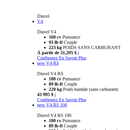
Diavel
V4
Diavel V4
168 cv
Puissance
93 lb-ft
Couple
223 kg
POIDS SANS CARBURANT
À partir de 31,295 $
i
Configurez
En Savoir Plus
new
V4 RS
Diavel V4 RS
180 cv
Puissance
89 lb-ft
Couple
220 kg
Poids humide (sans carburant)
43 995 $
i
Configurez
En Savoir Plus
new
V4 RS 100
Diavel V4 RS 100
180 cv
Puissance
89 lb-ft
Couple