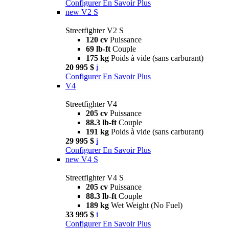
Configurer
En Savoir Plus
new
V2 S
Streetfighter V2 S
120 cv
Puissance
69 lb-ft
Couple
175 kg
Poids à vide (sans carburant)
20 995 $
i
Configurer
En Savoir Plus
V4
Streetfighter V4
205 cv
Puissance
88.3 lb-ft
Couple
191 kg
Poids à vide (sans carburant)
29 995 $
i
Configurer
En Savoir Plus
new
V4 S
Streetfighter V4 S
205 cv
Puissance
88.3 lb-ft
Couple
189 kg
Wet Weight (No Fuel)
33 995 $
i
Configurer
En Savoir Plus