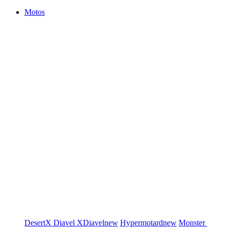
Motos
DesertX
Diavel
XDiavel
new
Hypermotard
new
Monster