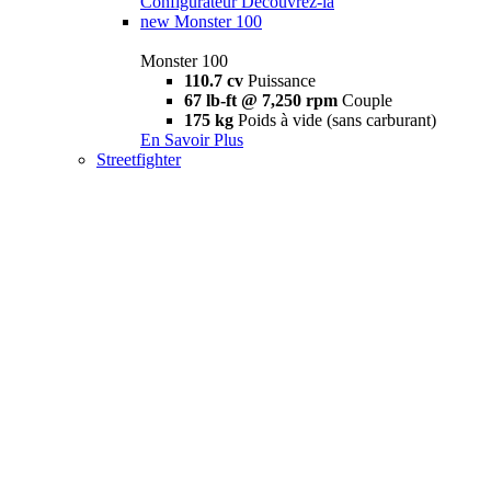
Configurateur
Découvrez-la
new
Monster 100
Monster 100
110.7 cv
Puissance
67 lb-ft @ 7,250 rpm
Couple
175 kg
Poids à vide (sans carburant)
En Savoir Plus
Streetfighter