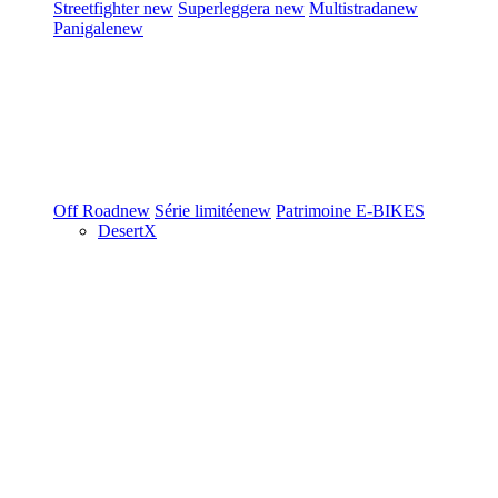
Streetfighter
new
Superleggera
new
Multistrada
new
Panigale
new
Off Road
new
Série limitée
new
Patrimoine
E-BIKES
DesertX