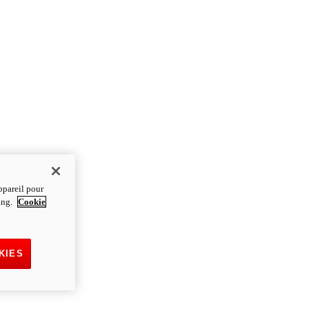
ppareil pour
ting.
Cookie
KIES