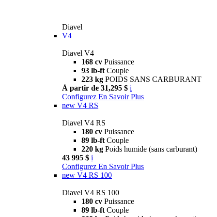
Diavel
V4
Diavel V4
168 cv
Puissance
93 lb-ft
Couple
223 kg
POIDS SANS CARBURANT
À partir de 31,295 $
i
Configurez
En Savoir Plus
new
V4 RS
Diavel V4 RS
180 cv
Puissance
89 lb-ft
Couple
220 kg
Poids humide (sans carburant)
43 995 $
i
Configurez
En Savoir Plus
new
V4 RS 100
Diavel V4 RS 100
180 cv
Puissance
89 lb-ft
Couple