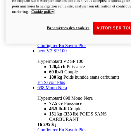
En cliquant sur « Accepter tous les cookies », vous acceptez le stockage de 
Configurer
En Savoir Plus
pour améliorer la navigation sur le site, analyser son utilisation et contribue
new
V2 SP
marketing.
Cookie policy
Hypermotard V2 SP
120,4 ch
Puissance
Paramètres des cookies
AUTORISER TO
69 lb-ft
Couple
180 kg
Poids humide (sans carburant)
22 995 $
i
Configurer
En Savoir Plus
new
V2 SP 100
Hypermotard V2 SP 100
120,4 ch
Puissance
69 lb-ft
Couple
180 kg
Poids humide (sans carburant)
En Savoir Plus
698 Mono Nera
Hypermotard 698 Mono Nera
77.5 cv
Puissance
46.5 lb-ft
Couple
151 kg (333 lb)
POIDS SANS
CARBURANT
16 295 $
i
Configurer
En Savoir Plus