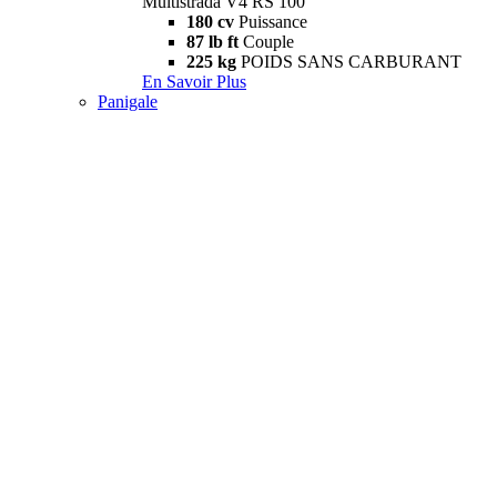
Multistrada V4 RS 100
180 cv
Puissance
87 lb ft
Couple
225 kg
POIDS SANS CARBURANT
En Savoir Plus
Panigale