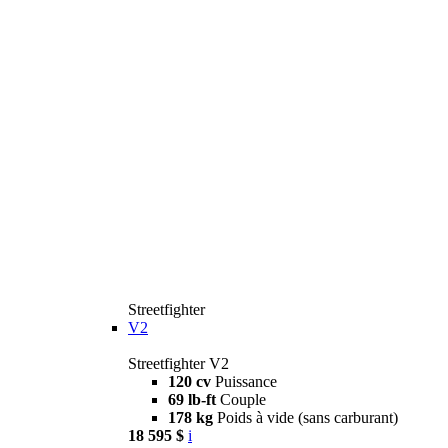
Streetfighter
V2
Streetfighter V2
120 cv
Puissance
69 lb-ft
Couple
178 kg
Poids à vide (sans carburant)
18 595 $
i