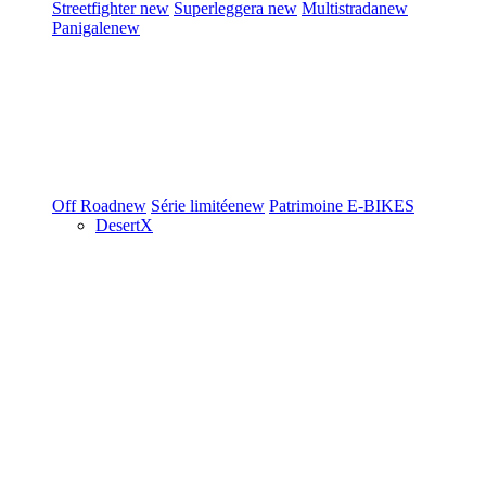
Streetfighter
new
Superleggera
new
Multistrada
new
Panigale
new
Off Road
new
Série limitée
new
Patrimoine
E-BIKES
DesertX