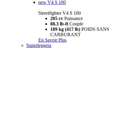
new
V4 S 100
Streetfighter V4 S 100
205 cv
Puissance
88.3 lb-ft
Couple
189 kg (417 lb)
POIDS SANS
CARBURANT
En Savoir Plus
Superleggera