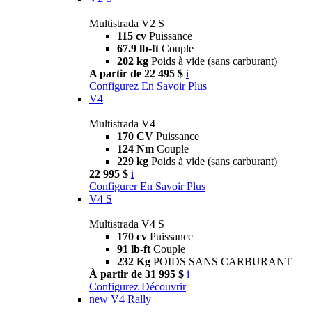
Multistrada V2 S
115 cv
Puissance
67.9 lb-ft
Couple
202 kg
Poids à vide (sans carburant)
A partir de 22 495 $
i
Configurez
En Savoir Plus
V4
Multistrada V4
170 CV
Puissance
124 Nm
Couple
229 kg
Poids à vide (sans carburant)
22 995 $
i
Configurer
En Savoir Plus
V4 S
Multistrada V4 S
170 cv
Puissance
91 lb-ft
Couple
232 Kg
POIDS SANS CARBURANT
À partir de 31 995 $
i
Configurez
Découvrir
new
V4 Rally