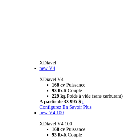
XDiavel
new
V4
XDiavel V4
168 cv
Puissance
93 lb-ft
Couple
229 kg
Poids à vide (sans carburant)
A partir de 33 995 $
i
Configurez
En Savoir Plus
new
V4 100
XDiavel V4 100
168 cv
Puissance
93 lb-ft
Couple