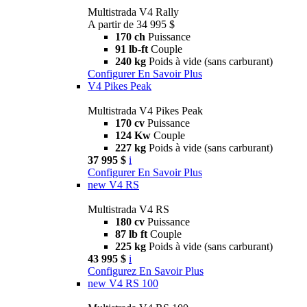
Multistrada V4 Rally
A partir de 34 995 $
170 ch
Puissance
91 lb-ft
Couple
240 kg
Poids à vide (sans carburant)
Configurer
En Savoir Plus
V4 Pikes Peak
Multistrada V4 Pikes Peak
170 cv
Puissance
124 Kw
Couple
227 kg
Poids à vide (sans carburant)
37 995 $
i
Configurer
En Savoir Plus
new
V4 RS
Multistrada V4 RS
180 cv
Puissance
87 lb ft
Couple
225 kg
Poids à vide (sans carburant)
43 995 $
i
Configurez
En Savoir Plus
new
V4 RS 100