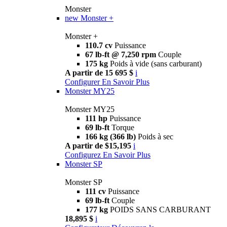
Monster
new
Monster +
Monster +
110.7 cv
Puissance
67 lb-ft @ 7,250 rpm
Couple
175 kg
Poids à vide (sans carburant)
A partir de 15 695 $
i
Configurer
En Savoir Plus
Monster MY25
Monster MY25
111 hp
Puissance
69 lb-ft
Torque
166 kg (366 lb)
Poids à sec
A partir de $15,195
i
Configurez
En Savoir Plus
Monster SP
Monster SP
111 cv
Puissance
69 lb-ft
Couple
177 kg
POIDS SANS CARBURANT
18,895 $
i