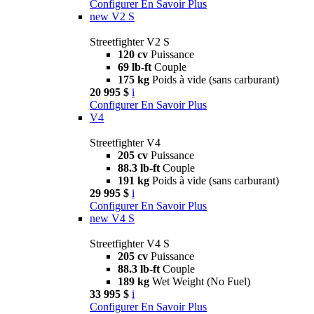
Configurer
En Savoir Plus
new
V2 S
Streetfighter V2 S
120 cv
Puissance
69 lb-ft
Couple
175 kg
Poids à vide (sans carburant)
20 995 $
i
Configurer
En Savoir Plus
V4
Streetfighter V4
205 cv
Puissance
88.3 lb-ft
Couple
191 kg
Poids à vide (sans carburant)
29 995 $
i
Configurer
En Savoir Plus
new
V4 S
Streetfighter V4 S
205 cv
Puissance
88.3 lb-ft
Couple
189 kg
Wet Weight (No Fuel)
33 995 $
i
Configurer
En Savoir Plus