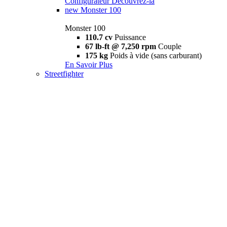
Configurateur
Découvrez-la
new
Monster 100
Monster 100
110.7 cv
Puissance
67 lb-ft @ 7,250 rpm
Couple
175 kg
Poids à vide (sans carburant)
En Savoir Plus
Streetfighter