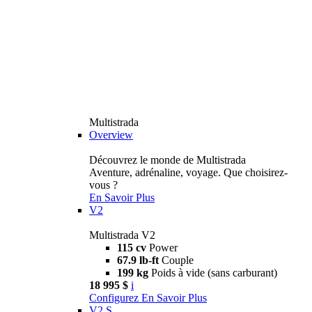
Multistrada
Overview
Découvrez le monde de Multistrada
Aventure, adrénaline, voyage. Que choisirez-
vous ?
En Savoir Plus
V2
Multistrada V2
115 cv
Power
67.9 lb-ft
Couple
199 kg
Poids à vide (sans carburant)
18 995 $
i
Configurez
En Savoir Plus
V2 S