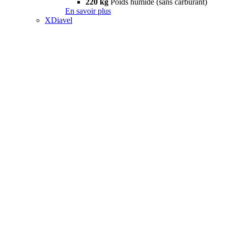
220 kg
Poids humide (sans carburant)
En savoir plus
XDiavel