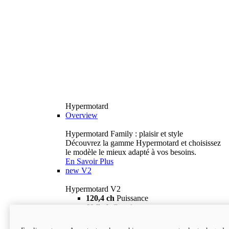
Hypermotard
Overview
Hypermotard Family : plaisir et style
Découvrez la gamme Hypermotard et choisissez
le modèle le mieux adapté à vos besoins.
En Savoir Plus
new
V2
Hypermotard V2
120,4 ch
Puissance
69 lb-ft
Couple
180 kg
Poids humide (sans carburant)
18 895 $
i