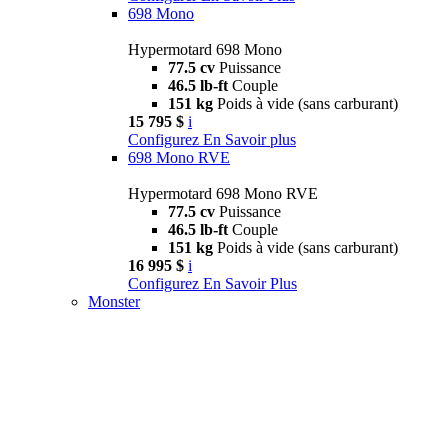
698 Mono
Hypermotard 698 Mono
77.5 cv
Puissance
46.5 lb-ft
Couple
151 kg
Poids à vide (sans carburant)
15 795 $
i
Configurez
En Savoir plus
698 Mono RVE
Hypermotard 698 Mono RVE
77.5 cv
Puissance
46.5 lb-ft
Couple
151 kg
Poids à vide (sans carburant)
16 995 $
i
Configurez
En Savoir Plus
Monster