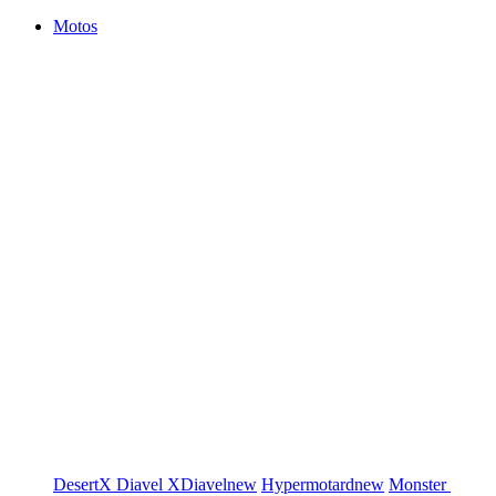
Motos
DesertX
Diavel
XDiavel
new
Hypermotard
new
Monster