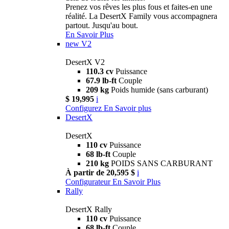
Prenez vos rêves les plus fous et faites-en une
réalité. La DesertX Family vous accompagnera
partout. Jusqu'au bout.
En Savoir Plus
new
V2
DesertX V2
110.3 cv
Puissance
67.9 lb-ft
Couple
209 kg
Poids humide (sans carburant)
$ 19,995
i
Configurez
En Savoir plus
DesertX
DesertX
110 cv
Puissance
68 lb-ft
Couple
210 kg
POIDS SANS CARBURANT
À partir de 20,595 $
i
Configurateur
En Savoir Plus
Rally
DesertX Rally
110 cv
Puissance
68 lb-ft
Couple