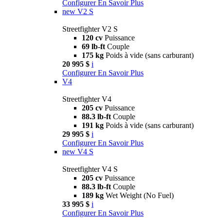
Configurer
En Savoir Plus
new
V2 S
Streetfighter V2 S
120 cv
Puissance
69 lb-ft
Couple
175 kg
Poids à vide (sans carburant)
20 995 $
i
Configurer
En Savoir Plus
V4
Streetfighter V4
205 cv
Puissance
88.3 lb-ft
Couple
191 kg
Poids à vide (sans carburant)
29 995 $
i
Configurer
En Savoir Plus
new
V4 S
Streetfighter V4 S
205 cv
Puissance
88.3 lb-ft
Couple
189 kg
Wet Weight (No Fuel)
33 995 $
i
Configurer
En Savoir Plus