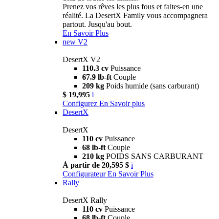
Prenez vos rêves les plus fous et faites-en une
réalité. La DesertX Family vous accompagnera
partout. Jusqu'au bout.
En Savoir Plus
new
V2
DesertX V2
110.3 cv
Puissance
67.9 lb-ft
Couple
209 kg
Poids humide (sans carburant)
$ 19,995
i
Configurez
En Savoir plus
DesertX
DesertX
110 cv
Puissance
68 lb-ft
Couple
210 kg
POIDS SANS CARBURANT
À partir de 20,595 $
i
Configurateur
En Savoir Plus
Rally
DesertX Rally
110 cv
Puissance
68 lb-ft
Couple