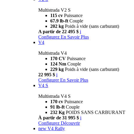
Multistrada V2 S
115 cv
Puissance
67.9 lb-ft
Couple
202 kg
Poids à vide (sans carburant)
A partir de 22 495 $
i
Configurez
En Savoir Plus
V4
Multistrada V4
170 CV
Puissance
124 Nm
Couple
229 kg
Poids à vide (sans carburant)
22 995 $
i
Configurer
En Savoir Plus
V4 S
Multistrada V4 S
170 cv
Puissance
91 lb-ft
Couple
232 Kg
POIDS SANS CARBURANT
À partir de 31 995 $
i
Configurez
Découvrir
new
V4 Rally