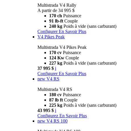
Multistrada V4 Rally
A partir de 34 995 $
170 ch
Puissance
91 lb-ft
Couple
240 kg
Poids à vide (sans carburant)
Configurer
En Savoir Plus
V4 Pikes Peak
Multistrada V4 Pikes Peak
170 cv
Puissance
124 Kw
Couple
227 kg
Poids à vide (sans carburant)
37 995 $
i
Configurer
En Savoir Plus
new
V4 RS
Multistrada V4 RS
180 cv
Puissance
87 lb ft
Couple
225 kg
Poids à vide (sans carburant)
43 995 $
i
Configurez
En Savoir Plus
new
V4 RS 100