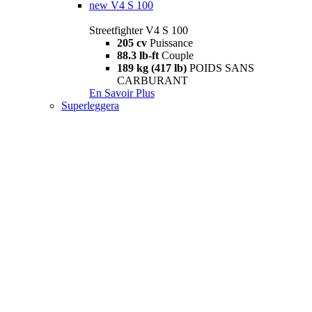
new
V4 S 100
Streetfighter V4 S 100
205 cv
Puissance
88.3 lb-ft
Couple
189 kg (417 lb)
POIDS SANS
CARBURANT
En Savoir Plus
Superleggera