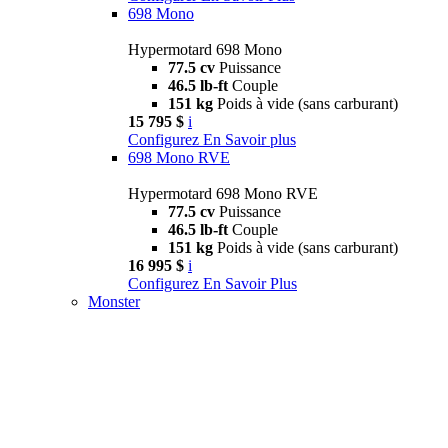
698 Mono
Hypermotard 698 Mono
77.5 cv
Puissance
46.5 lb-ft
Couple
151 kg
Poids à vide (sans carburant)
15 795 $
i
Configurez
En Savoir plus
698 Mono RVE
Hypermotard 698 Mono RVE
77.5 cv
Puissance
46.5 lb-ft
Couple
151 kg
Poids à vide (sans carburant)
16 995 $
i
Configurez
En Savoir Plus
Monster