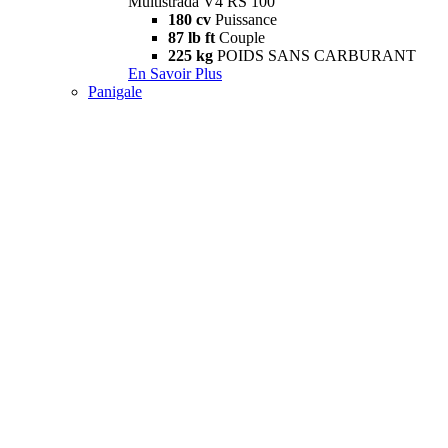
Multistrada V4 RS 100
180 cv
Puissance
87 lb ft
Couple
225 kg
POIDS SANS CARBURANT
En Savoir Plus
Panigale