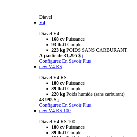
Diavel
V4
Diavel V4
168 cv
Puissance
93 lb-ft
Couple
223 kg
POIDS SANS CARBURANT
À partir de 31,295 $
i
Configurez
En Savoir Plus
new
V4 RS
Diavel V4 RS
180 cv
Puissance
89 lb-ft
Couple
220 kg
Poids humide (sans carburant)
43 995 $
i
Configurez
En Savoir Plus
new
V4 RS 100
Diavel V4 RS 100
180 cv
Puissance
89 lb-ft
Couple