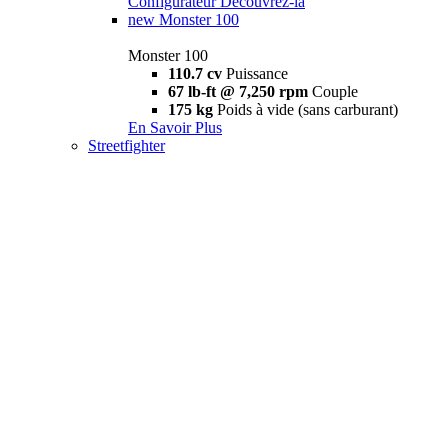
Configurateur
Découvrez-la
new
Monster 100
Monster 100
110.7 cv
Puissance
67 lb-ft @ 7,250 rpm
Couple
175 kg
Poids à vide (sans carburant)
En Savoir Plus
Streetfighter