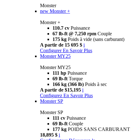
Monster
new
Monster +
Monster +
110.7 cv
Puissance
67 lb-ft @ 7,250 rpm
Couple
175 kg
Poids à vide (sans carburant)
A partir de 15 695 $
i
Configurer
En Savoir Plus
Monster MY25
Monster MY25
111 hp
Puissance
69 lb-ft
Torque
166 kg (366 lb)
Poids à sec
A partir de $15,195
i
Configurez
En Savoir Plus
Monster SP
Monster SP
111 cv
Puissance
69 lb-ft
Couple
177 kg
POIDS SANS CARBURANT
18,895 $
i