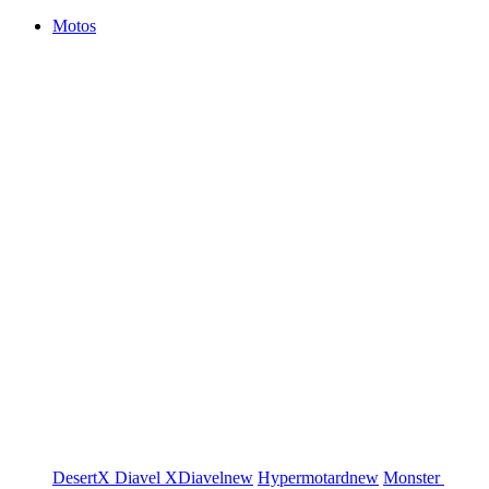
Motos
DesertX
Diavel
XDiavel
new
Hypermotard
new
Monster