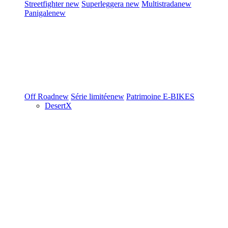
Streetfighter
new
Superleggera
new
Multistrada
new
Panigale
new
Off Road
new
Série limitée
new
Patrimoine
E-BIKES
DesertX