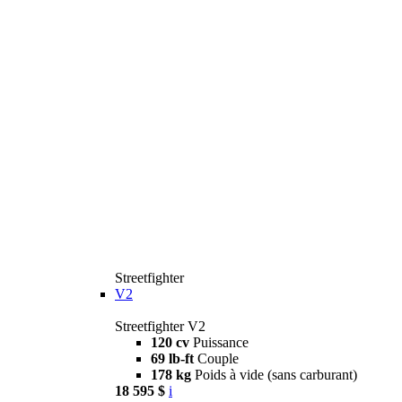
Streetfighter
V2
Streetfighter V2
120 cv
Puissance
69 lb-ft
Couple
178 kg
Poids à vide (sans carburant)
18 595 $
i