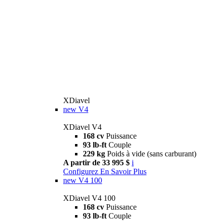
XDiavel
new
V4
XDiavel V4
168 cv
Puissance
93 lb-ft
Couple
229 kg
Poids à vide (sans carburant)
A partir de 33 995 $
i
Configurez
En Savoir Plus
new
V4 100
XDiavel V4 100
168 cv
Puissance
93 lb-ft
Couple