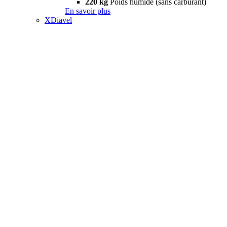
220 kg
Poids humide (sans carburant)
En savoir plus
XDiavel