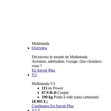
Multistrada
Overview
Découvrez le monde de Multistrada
Aventure, adrénaline, voyage. Que choisirez-
vous ?
En Savoir Plus
V2
Multistrada V2
115 cv
Power
67.9 lb-ft
Couple
199 kg
Poids à vide (sans carburant)
18 995 $
i
Configurez
En Savoir Plus
V2 S