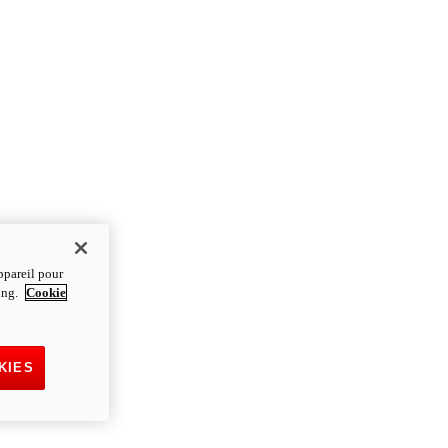
ppareil pour
ting.
Cookie
KIES