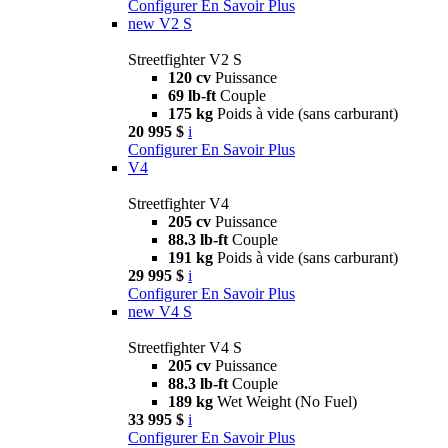
Configurer
En Savoir Plus
new
V2 S
Streetfighter V2 S
120 cv
Puissance
69 lb-ft
Couple
175 kg
Poids à vide (sans carburant)
20 995 $
i
Configurer
En Savoir Plus
V4
Streetfighter V4
205 cv
Puissance
88.3 lb-ft
Couple
191 kg
Poids à vide (sans carburant)
29 995 $
i
Configurer
En Savoir Plus
new
V4 S
Streetfighter V4 S
205 cv
Puissance
88.3 lb-ft
Couple
189 kg
Wet Weight (No Fuel)
33 995 $
i
Configurer
En Savoir Plus