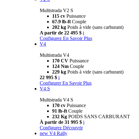
Multistrada V2 S
115 cv
Puissance
67.9 lb-ft
Couple
202 kg
Poids à vide (sans carburant)
A partir de 22 495 $
i
Configurez
En Savoir Plus
V4
Multistrada V4
170 CV
Puissance
124 Nm
Couple
229 kg
Poids à vide (sans carburant)
22 995 $
i
Configurer
En Savoir Plus
V4 S
Multistrada V4 S
170 cv
Puissance
91 lb-ft
Couple
232 Kg
POIDS SANS CARBURANT
À partir de 31 995 $
i
Configurez
Découvrir
new
V4 Rally