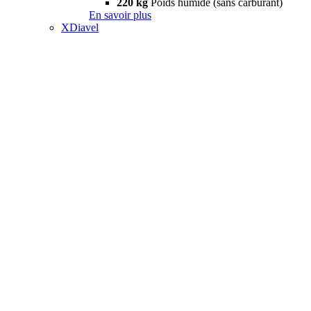
220 kg
Poids humide (sans carburant)
En savoir plus
XDiavel