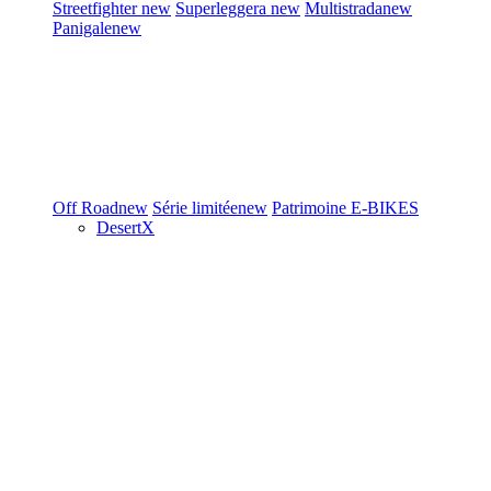
Streetfighter
new
Superleggera
new
Multistrada
new
Panigale
new
Off Road
new
Série limitée
new
Patrimoine
E-BIKES
DesertX