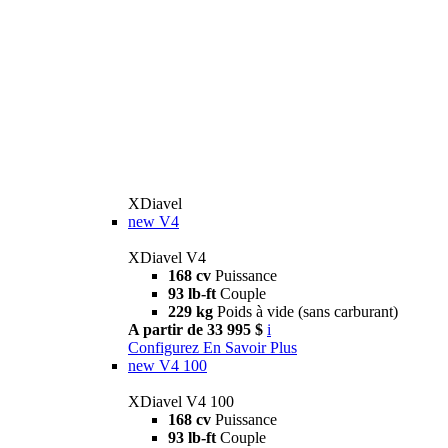
XDiavel
new
V4
XDiavel V4
168 cv
Puissance
93 lb-ft
Couple
229 kg
Poids à vide (sans carburant)
A partir de 33 995 $
i
Configurez
En Savoir Plus
new
V4 100
XDiavel V4 100
168 cv
Puissance
93 lb-ft
Couple