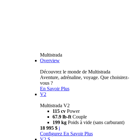
Multistrada
Overview
Découvrez le monde de Multistrada
Aventure, adrénaline, voyage. Que choisirez-
vous ?
En Savoir Plus
V2
Multistrada V2
115 cv
Power
67.9 lb-ft
Couple
199 kg
Poids à vide (sans carburant)
18 995 $
i
Configurez
En Savoir Plus
V2 S