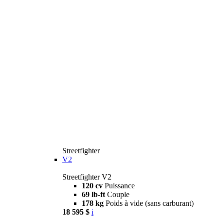
Streetfighter
V2
Streetfighter V2
120 cv
Puissance
69 lb-ft
Couple
178 kg
Poids à vide (sans carburant)
18 595 $
i