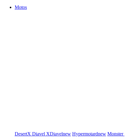
Motos
DesertX
Diavel
XDiavel
new
Hypermotard
new
Monster