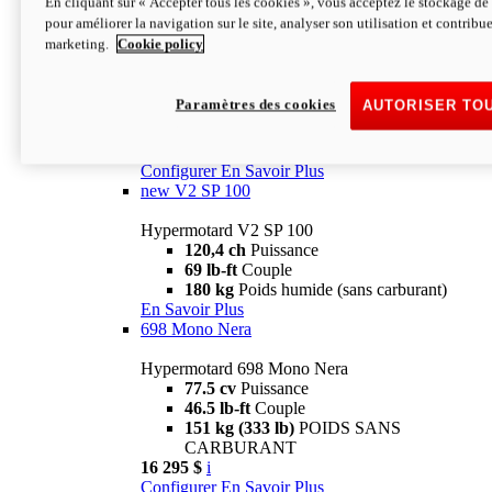
En cliquant sur « Accepter tous les cookies », vous acceptez le stockage de 
Configurer
En Savoir Plus
pour améliorer la navigation sur le site, analyser son utilisation et contribue
new
V2 SP
marketing.
Cookie policy
Hypermotard V2 SP
120,4 ch
Puissance
Paramètres des cookies
AUTORISER TO
69 lb-ft
Couple
180 kg
Poids humide (sans carburant)
22 995 $
i
Configurer
En Savoir Plus
new
V2 SP 100
Hypermotard V2 SP 100
120,4 ch
Puissance
69 lb-ft
Couple
180 kg
Poids humide (sans carburant)
En Savoir Plus
698 Mono Nera
Hypermotard 698 Mono Nera
77.5 cv
Puissance
46.5 lb-ft
Couple
151 kg (333 lb)
POIDS SANS
CARBURANT
16 295 $
i
Configurer
En Savoir Plus