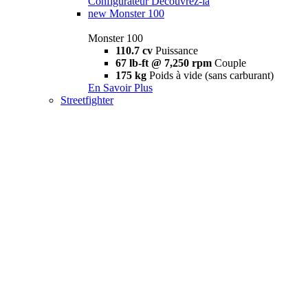
Configurateur
Découvrez-la
new
Monster 100
Monster 100
110.7 cv
Puissance
67 lb-ft @ 7,250 rpm
Couple
175 kg
Poids à vide (sans carburant)
En Savoir Plus
Streetfighter