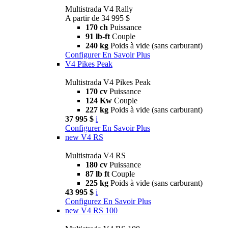
Multistrada V4 Rally
A partir de 34 995 $
170 ch
Puissance
91 lb-ft
Couple
240 kg
Poids à vide (sans carburant)
Configurer
En Savoir Plus
V4 Pikes Peak
Multistrada V4 Pikes Peak
170 cv
Puissance
124 Kw
Couple
227 kg
Poids à vide (sans carburant)
37 995 $
i
Configurer
En Savoir Plus
new
V4 RS
Multistrada V4 RS
180 cv
Puissance
87 lb ft
Couple
225 kg
Poids à vide (sans carburant)
43 995 $
i
Configurez
En Savoir Plus
new
V4 RS 100