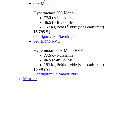
698 Mono
Hypermotard 698 Mono
77.5 cv
Puissance
46.5 lb-ft
Couple
151 kg
Poids à vide (sans carburant)
15 795 $
i
Configurez
En Savoir plus
698 Mono RVE
Hypermotard 698 Mono RVE
77.5 cv
Puissance
46.5 lb-ft
Couple
151 kg
Poids à vide (sans carburant)
16 995 $
i
Configurez
En Savoir Plus
Monster