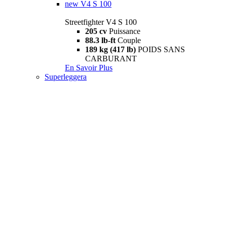
new
V4 S 100
Streetfighter V4 S 100
205 cv
Puissance
88.3 lb-ft
Couple
189 kg (417 lb)
POIDS SANS
CARBURANT
En Savoir Plus
Superleggera