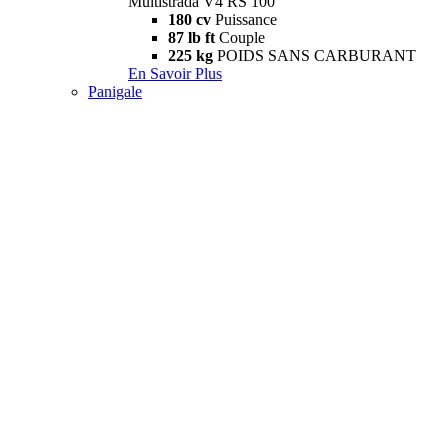
Multistrada V4 RS 100
180 cv
Puissance
87 lb ft
Couple
225 kg
POIDS SANS CARBURANT
En Savoir Plus
Panigale