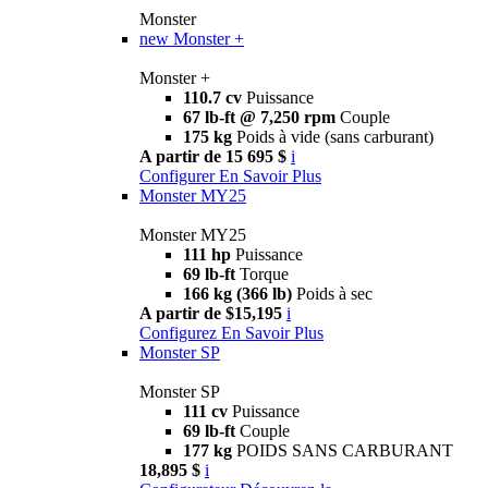
Monster
new
Monster +
Monster +
110.7 cv
Puissance
67 lb-ft @ 7,250 rpm
Couple
175 kg
Poids à vide (sans carburant)
A partir de 15 695 $
i
Configurer
En Savoir Plus
Monster MY25
Monster MY25
111 hp
Puissance
69 lb-ft
Torque
166 kg (366 lb)
Poids à sec
A partir de $15,195
i
Configurez
En Savoir Plus
Monster SP
Monster SP
111 cv
Puissance
69 lb-ft
Couple
177 kg
POIDS SANS CARBURANT
18,895 $
i