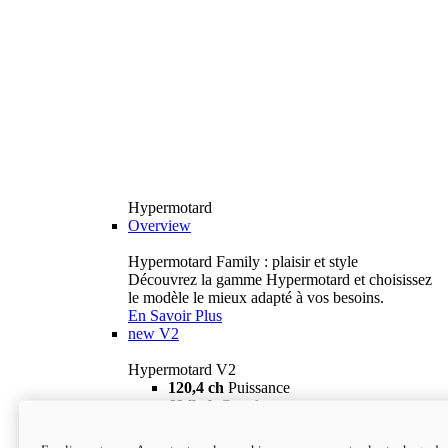
Hypermotard
Overview
Hypermotard Family : plaisir et style
Découvrez la gamme Hypermotard et choisissez
le modèle le mieux adapté à vos besoins.
En Savoir Plus
new
V2
Hypermotard V2
120,4 ch
Puissance
69 lb-ft
Couple
180 kg
Poids humide (sans carburant)
18 895 $
i