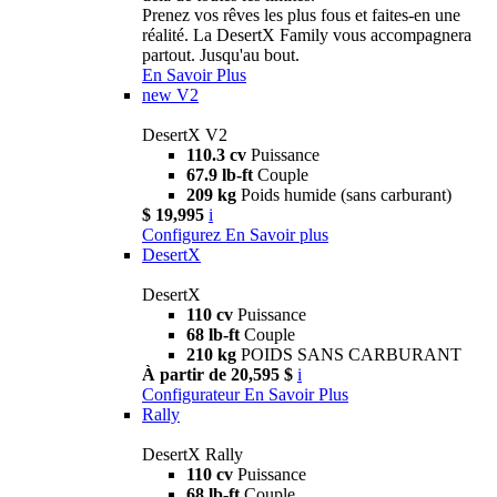
Prenez vos rêves les plus fous et faites-en une
réalité. La DesertX Family vous accompagnera
partout. Jusqu'au bout.
En Savoir Plus
new
V2
DesertX V2
110.3 cv
Puissance
67.9 lb-ft
Couple
209 kg
Poids humide (sans carburant)
$ 19,995
i
Configurez
En Savoir plus
DesertX
DesertX
110 cv
Puissance
68 lb-ft
Couple
210 kg
POIDS SANS CARBURANT
À partir de 20,595 $
i
Configurateur
En Savoir Plus
Rally
DesertX Rally
110 cv
Puissance
68 lb-ft
Couple