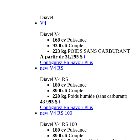
Diavel
V4
Diavel V4
168 cv
Puissance
93 lb-ft
Couple
223 kg
POIDS SANS CARBURANT
À partir de 31,295 $
i
Configurez
En Savoir Plus
new
V4 RS
Diavel V4 RS
180 cv
Puissance
89 lb-ft
Couple
220 kg
Poids humide (sans carburant)
43 995 $
i
Configurez
En Savoir Plus
new
V4 RS 100
Diavel V4 RS 100
180 cv
Puissance
89 lb-ft
Couple