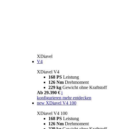
XDiavel
V4
XDiavel V4
168 PS
Leistung
126 Nm
Drehmoment
229 kg
Gewicht ohne Kraftstoff
Ab 29.390 €
i
konfigurieren
mehr entdecken
new
XDiavel V4 100
XDiavel V4 100
168 PS
Leistung
126 Nm
Drehmoment
229 kg
Gewicht ohne Kraftstoff