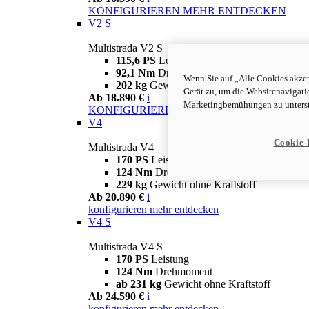
KONFIGURIEREN
MEHR ENTDECKEN
V2 S
Multistrada V2 S
115,6 PS
Leistung
92,1 Nm
Drehmoment
Wenn Sie auf „Alle Cookies akzep
202 kg
Gewicht ohne Kraftstoff
Gerät zu, um die Websitenavigati
Ab 18.890 €
i
Marketingbemühungen zu unterst
KONFIGURIEREN
MEHR ENTDECKEN
V4
Cookie-
Multistrada V4
170 PS
Leistung
124 Nm
Drehmoment
229 kg
Gewicht ohne Kraftstoff
Ab 20.890 €
i
konfigurieren
mehr entdecken
V4 S
Multistrada V4 S
170 PS
Leistung
124 Nm
Drehmoment
ab 231 kg
Gewicht ohne Kraftstoff
Ab 24.590 €
i
konfigurieren
mehr entdecken