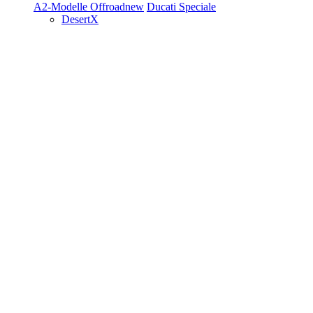
A2-Modelle
Offroad
new
Ducati Speciale
DesertX