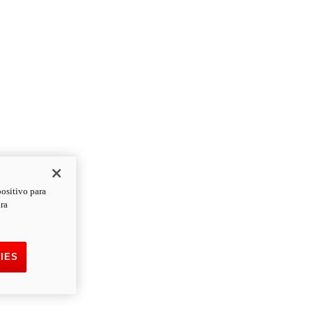
positivo para
ara
IES