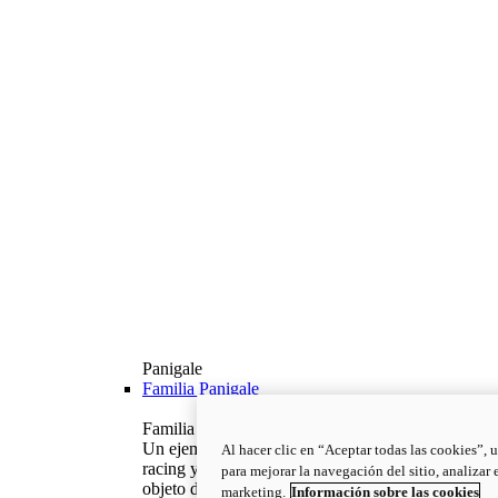
Panigale
Familia Panigale
Familia Panigale: Pura excelencia italiana.
Un ejemplo de excelencia italiana, con ADN
Al hacer clic en “Aceptar todas las cookies”, 
racing y espíritu competitivo: la Panigale es el
para mejorar la navegación del sitio, analizar
objeto de deseo de todo ducatista.
marketing.
Información sobre las cookies