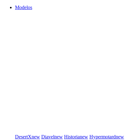
Modelos
DesertX
new
Diavel
new
Historia
new
Hypermotard
new