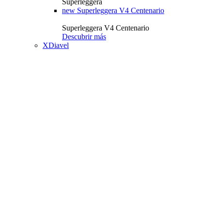
Superleggera
new
Superleggera V4 Centenario
Superleggera V4 Centenario
Descubrir más
XDiavel