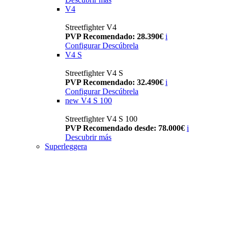
V4
Streetfighter V4
PVP Recomendado: 28.390€
i
Configurar
Descúbrela
V4 S
Streetfighter V4 S
PVP Recomendado: 32.490€
i
Configurar
Descúbrela
new
V4 S 100
Streetfighter V4 S 100
PVP Recomendado desde: 78.000€
i
Descubrir más
Superleggera