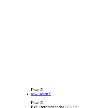
DesertX
new
DesertX
DesertX
PVP Recomendado: 17.590€
i