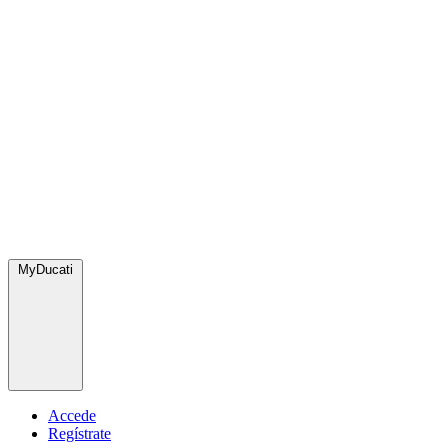
MyDucati
Accede
Regístrate