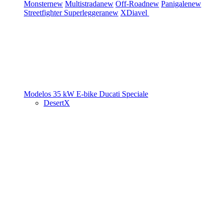
Monster
new
Multistrada
new
Off-Road
new
Panigale
new
Streetfighter
Superleggera
new
XDiavel
Modelos 35 kW
E-bike
Ducati Speciale
DesertX