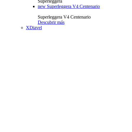
Superleggera
new
Superleggera V4 Centenario
Superleggera V4 Centenario
Descubrir más
XDiavel