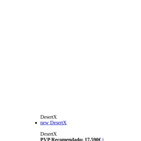
DesertX
new
DesertX
DesertX
PVP Recomendado: 17.590€
i