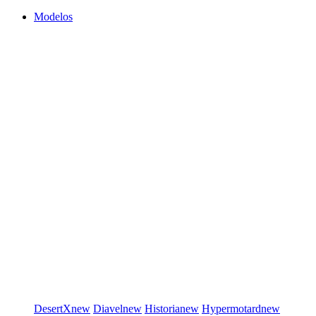
Modelos
DesertX
new
Diavel
new
Historia
new
Hypermotard
new