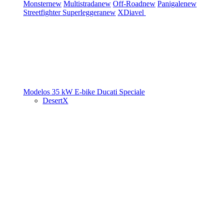
Monster
new
Multistrada
new
Off-Road
new
Panigale
new
Streetfighter
Superleggera
new
XDiavel
Modelos 35 kW
E-bike
Ducati Speciale
DesertX