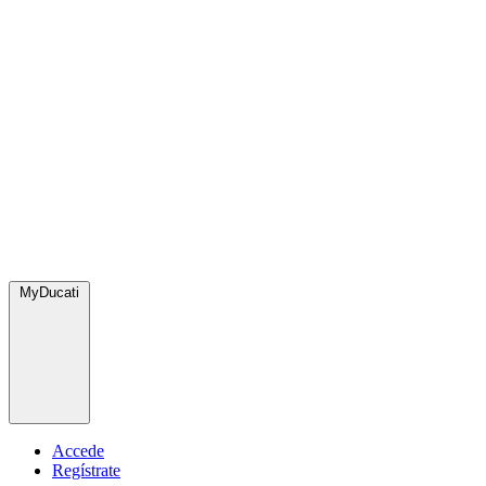
MyDucati
Accede
Regístrate