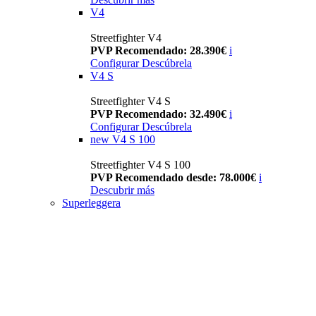
V4
Streetfighter V4
PVP Recomendado: 28.390€
i
Configurar
Descúbrela
V4 S
Streetfighter V4 S
PVP Recomendado: 32.490€
i
Configurar
Descúbrela
new
V4 S 100
Streetfighter V4 S 100
PVP Recomendado desde: 78.000€
i
Descubrir más
Superleggera