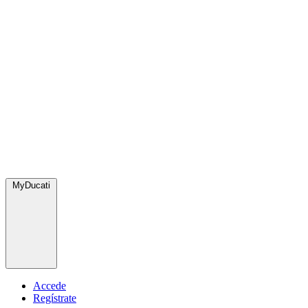
MyDucati
Accede
Regístrate