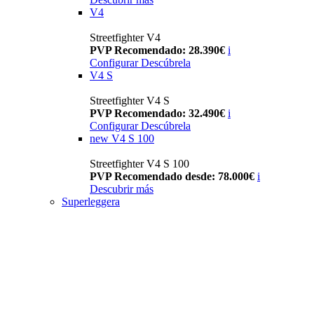
V4
Streetfighter V4
PVP Recomendado: 28.390€
i
Configurar
Descúbrela
V4 S
Streetfighter V4 S
PVP Recomendado: 32.490€
i
Configurar
Descúbrela
new
V4 S 100
Streetfighter V4 S 100
PVP Recomendado desde: 78.000€
i
Descubrir más
Superleggera