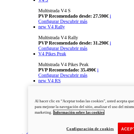
Multistrada V4 S
PVP Recomendado desde: 27.590€
i
Configurar
Descubrir más
new
V4 Rally
Multistrada V4 Rally
PVP Recomendado desde: 31.290€
i
Configurar
Descubrir más
V4 Pikes Peak
Multistrada V4 Pikes Peak
PVP Recomendado: 35.490€
i
Configurar
Descubrir más
new
V4 RS
Multistrada V4 RS
PVP Recomendado: 43.790€
i
Al hacer clic en “Aceptar todas las cookies”, usted acepta que
Configurar
Descubrir más
para mejorar la navegación del sitio, analizar el uso del mism
new
V4 RS 100
marketing.
Información sobre las cookies
Multistrada V4 RS 100
PVP Recomendado desde: 78.000€
i
Configuración de cookies
Descubrir más
ACEP