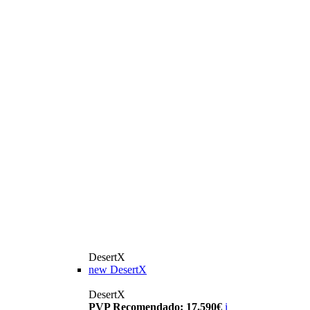
DesertX
new
DesertX
DesertX
PVP Recomendado: 17.590€
i