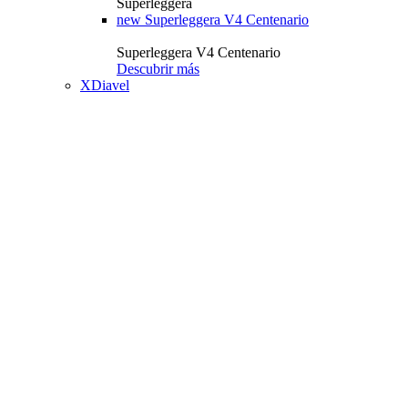
Superleggera
new
Superleggera V4 Centenario
Superleggera V4 Centenario
Descubrir más
XDiavel