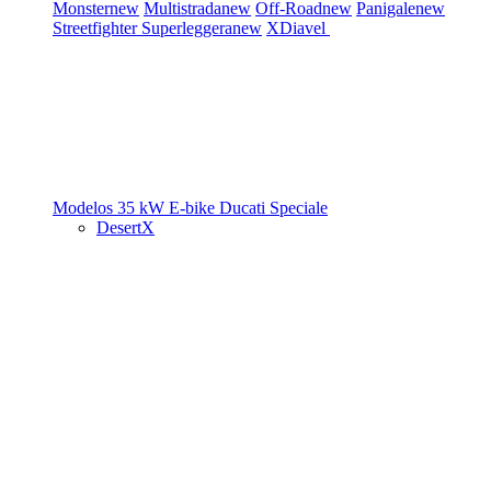
Monster
new
Multistrada
new
Off-Road
new
Panigale
new
Streetfighter
Superleggera
new
XDiavel
Modelos 35 kW
E-bike
Ducati Speciale
DesertX