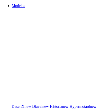
Modelos
DesertX
new
Diavel
new
Historia
new
Hypermotard
new