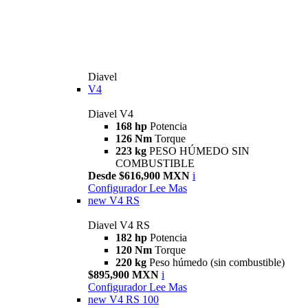
Diavel
V4
Diavel V4
168 hp
Potencia
126 Nm
Torque
223 kg
PESO HÚMEDO SIN
COMBUSTIBLE
Desde $616,900 MXN
i
Configurador
Lee Mas
new
V4 RS
Diavel V4 RS
182 hp
Potencia
120 Nm
Torque
220 kg
Peso húmedo (sin combustible)
$895,900 MXN
i
Configurador
Lee Mas
new
V4 RS 100