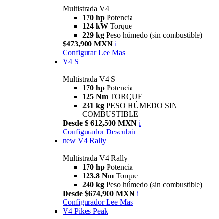
Multistrada V4
170 hp
Potencia
124 kW
Torque
229 kg
Peso húmedo (sin combustible)
$473,900 MXN
i
Configurar
Lee Mas
V4 S
Multistrada V4 S
170 hp
Potencia
125 Nm
TORQUE
231 kg
PESO HÚMEDO SIN
COMBUSTIBLE
Desde $ 612,500 MXN
i
Configurador
Descubrir
new
V4 Rally
Multistrada V4 Rally
170 hp
Potencia
123.8 Nm
Torque
240 kg
Peso húmedo (sin combustible)
Desde $674,900 MXN
i
Configurador
Lee Mas
V4 Pikes Peak