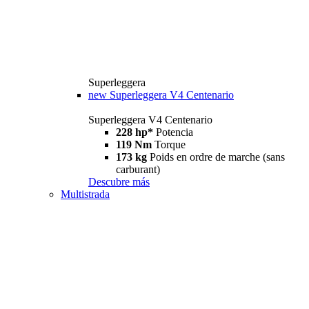
Superleggera
new
Superleggera V4 Centenario
Superleggera V4 Centenario
228 hp*
Potencia
119 Nm
Torque
173 kg
Poids en ordre de marche (sans
carburant)
Descubre más
Multistrada