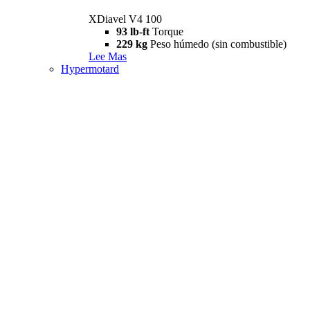
XDiavel V4 100
93 lb-ft
Torque
229 kg
Peso húmedo (sin combustible)
Lee Mas
Hypermotard