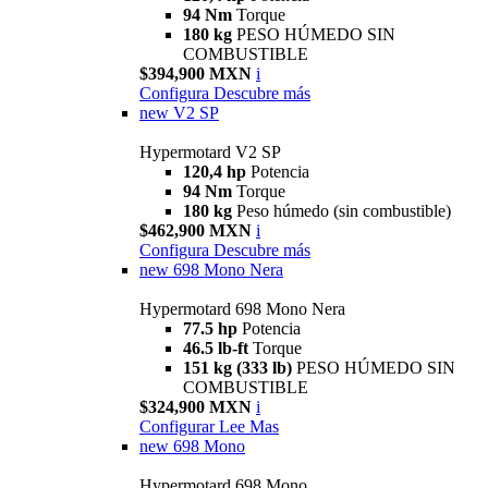
94 Nm
Torque
180 kg
PESO HÚMEDO SIN
COMBUSTIBLE
$394,900 MXN
i
Configura
Descubre más
new
V2 SP
Hypermotard V2 SP
120,4 hp
Potencia
94 Nm
Torque
180 kg
Peso húmedo (sin combustible)
$462,900 MXN
i
Configura
Descubre más
new
698 Mono Nera
Hypermotard 698 Mono Nera
77.5 hp
Potencia
46.5 lb-ft
Torque
151 kg (333 lb)
PESO HÚMEDO SIN
COMBUSTIBLE
$324,900 MXN
i
Configurar
Lee Mas
new
698 Mono
Hypermotard 698 Mono