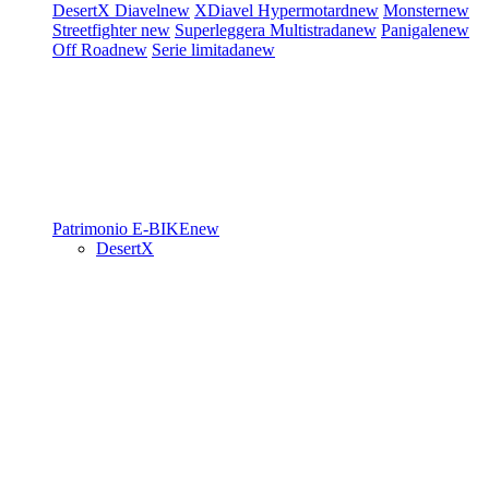
DesertX
Diavel
new
XDiavel
Hypermotard
new
Monster
new
Streetfighter
new
Superleggera
Multistrada
new
Panigale
new
Off Road
new
Serie limitada
new
Patrimonio
E-BIKE
new
DesertX