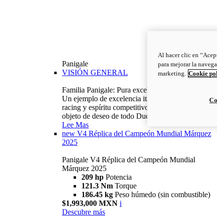
Al hacer clic en “Acep
Panigale
para mejorar la navega
VISIÓN GENERAL
marketing.
Cookie po
Familia Panigale: Pura excelencia italiana.
Un ejemplo de excelencia italiana, con ADN
Co
racing y espíritu competitivo: la Panigale es el
objeto de deseo de todo Ducatista.
Lee Mas
new
V4 Réplica del Campeón Mundial Márquez
2025
Panigale V4 Réplica del Campeón Mundial
Márquez 2025
209 hp
Potencia
121.3 Nm
Torque
186.45 kg
Peso húmedo (sin combustible)
$1,993,000 MXN
i
Descubre más