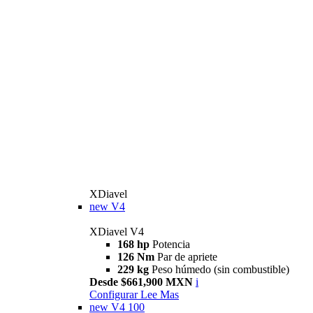
XDiavel
new
V4
XDiavel V4
168 hp
Potencia
126 Nm
Par de apriete
229 kg
Peso húmedo (sin combustible)
Desde $661,900 MXN
i
Configurar
Lee Mas
new
V4 100