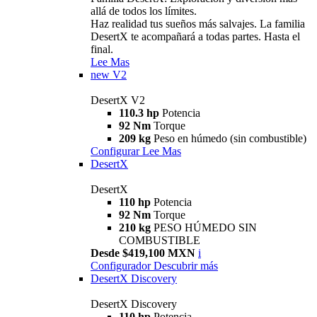
allá de todos los límites.
Haz realidad tus sueños más salvajes. La familia
DesertX te acompañará a todas partes. Hasta el
final.
Lee Mas
new
V2
DesertX V2
110.3 hp
Potencia
92 Nm
Torque
209 kg
Peso en húmedo (sin combustible)
Configurar
Lee Mas
DesertX
DesertX
110 hp
Potencia
92 Nm
Torque
210 kg
PESO HÚMEDO SIN
COMBUSTIBLE
Desde $419,100 MXN
i
Configurador
Descubrir más
DesertX Discovery
DesertX Discovery
110 hp
Potencia