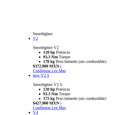
Streetfighter
V2
Streetfighter V2
120 hp
Potencia
93.3 Nm
Torque
178 kg
Peso húmedo (sin combustible)
$372,900 MXN
i
Configurar
Lee Mas
new
V2 S
Streetfighter V2 S
120 hp
Potencia
93.3 Nm
Torque
175 kg
Peso húmedo (sin combustible)
$427,900 MXN
i
Configurar
Lee Mas
V4