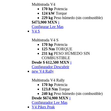
Multistrada V4
170 hp
Potencia
124 kW
Torque
229 kg
Peso húmedo (sin combustible)
$473,900 MXN
i
Configurar
Lee Mas
V4 S
Multistrada V4 S
170 hp
Potencia
125 Nm
TORQUE
231 kg
PESO HÚMEDO SIN
COMBUSTIBLE
Desde $ 612,500 MXN
i
Configurador
Descubrir
new
V4 Rally
Multistrada V4 Rally
170 hp
Potencia
123.8 Nm
Torque
240 kg
Peso húmedo (sin combustible)
Desde $674,900 MXN
i
Configurador
Lee Mas
V4 Pikes Peak