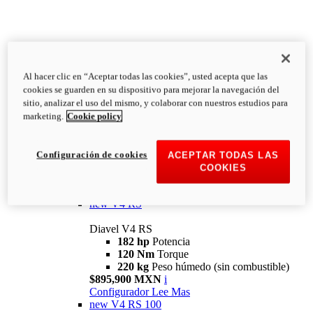
Al hacer clic en “Aceptar todas las cookies”, usted acepta que las
Diavel
cookies se guarden en su dispositivo para mejorar la navegación del
V4
sitio, analizar el uso del mismo, y colaborar con nuestros estudios para
Diavel V4
marketing.
Cookie policy
168 hp
Potencia
126 Nm
Torque
223 kg
PESO HÚMEDO SIN
Configuración de cookies
ACEPTAR TODAS LAS
COMBUSTIBLE
COOKIES
Desde $616,900 MXN
i
Configurador
Lee Mas
new
V4 RS
Diavel V4 RS
182 hp
Potencia
120 Nm
Torque
220 kg
Peso húmedo (sin combustible)
$895,900 MXN
i
Configurador
Lee Mas
new
V4 RS 100