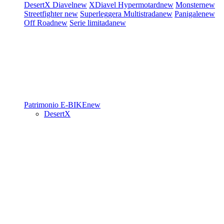
DesertX
Diavel
new
XDiavel
Hypermotard
new
Monster
new
Streetfighter
new
Superleggera
Multistrada
new
Panigale
new
Off Road
new
Serie limitada
new
Patrimonio
E-BIKE
new
DesertX