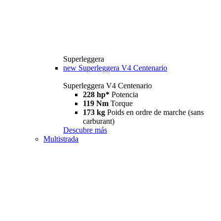
Superleggera
new
Superleggera V4 Centenario
Superleggera V4 Centenario
228 hp*
Potencia
119 Nm
Torque
173 kg
Poids en ordre de marche (sans
carburant)
Descubre más
Multistrada