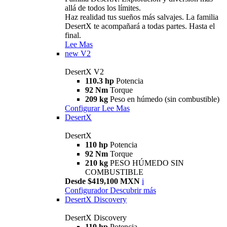
allá de todos los límites.
Haz realidad tus sueños más salvajes. La familia
DesertX te acompañará a todas partes. Hasta el
final.
Lee Mas
new
V2
DesertX V2
110.3 hp
Potencia
92 Nm
Torque
209 kg
Peso en húmedo (sin combustible)
Configurar
Lee Mas
DesertX
DesertX
110 hp
Potencia
92 Nm
Torque
210 kg
PESO HÚMEDO SIN
COMBUSTIBLE
Desde $419,100 MXN
i
Configurador
Descubrir más
DesertX Discovery
DesertX Discovery
110 hp
Potencia