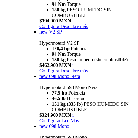
94 Nm
Torque
180 kg
PESO HÚMEDO SIN
COMBUSTIBLE
$394,900 MXN
i
Configura
Descubre más
new
V2 SP
Hypermotard V2 SP
120,4 hp
Potencia
94 Nm
Torque
180 kg
Peso húmedo (sin combustible)
$462,900 MXN
i
Configura
Descubre más
new
698 Mono Nera
Hypermotard 698 Mono Nera
77.5 hp
Potencia
46.5 lb-ft
Torque
151 kg (333 lb)
PESO HÚMEDO SIN
COMBUSTIBLE
$324,900 MXN
i
Configurar
Lee Mas
new
698 Mono
Hypermotard 698 Mono