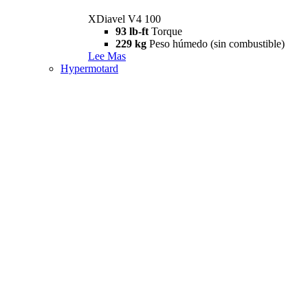
XDiavel V4 100
93 lb-ft
Torque
229 kg
Peso húmedo (sin combustible)
Lee Mas
Hypermotard