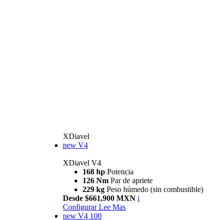
XDiavel
new
V4
XDiavel V4
168 hp
Potencia
126 Nm
Par de apriete
229 kg
Peso húmedo (sin combustible)
Desde $661,900 MXN
i
Configurar
Lee Mas
new
V4 100