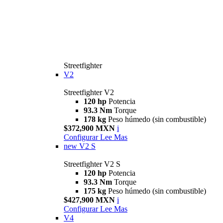
Streetfighter
V2
Streetfighter V2
120 hp
Potencia
93.3 Nm
Torque
178 kg
Peso húmedo (sin combustible)
$372,900 MXN
i
Configurar
Lee Mas
new
V2 S
Streetfighter V2 S
120 hp
Potencia
93.3 Nm
Torque
175 kg
Peso húmedo (sin combustible)
$427,900 MXN
i
Configurar
Lee Mas
V4