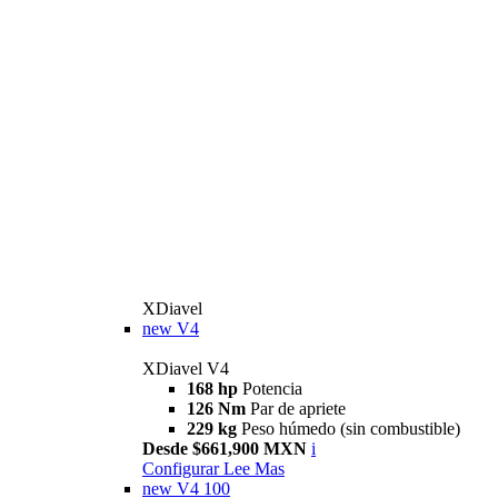
XDiavel
new
V4
XDiavel V4
168 hp
Potencia
126 Nm
Par de apriete
229 kg
Peso húmedo (sin combustible)
Desde $661,900 MXN
i
Configurar
Lee Mas
new
V4 100