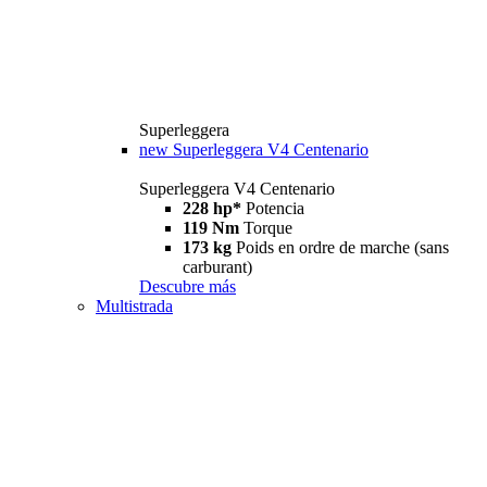
Superleggera
new
Superleggera V4 Centenario
Superleggera V4 Centenario
228 hp*
Potencia
119 Nm
Torque
173 kg
Poids en ordre de marche (sans
carburant)
Descubre más
Multistrada