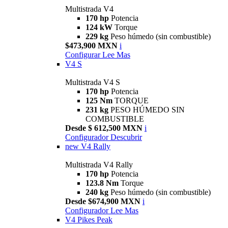
Multistrada V4
170 hp
Potencia
124 kW
Torque
229 kg
Peso húmedo (sin combustible)
$473,900 MXN
i
Configurar
Lee Mas
V4 S
Multistrada V4 S
170 hp
Potencia
125 Nm
TORQUE
231 kg
PESO HÚMEDO SIN
COMBUSTIBLE
Desde $ 612,500 MXN
i
Configurador
Descubrir
new
V4 Rally
Multistrada V4 Rally
170 hp
Potencia
123.8 Nm
Torque
240 kg
Peso húmedo (sin combustible)
Desde $674,900 MXN
i
Configurador
Lee Mas
V4 Pikes Peak