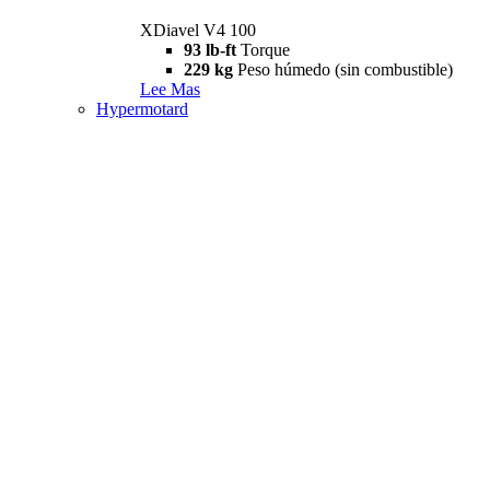
XDiavel V4 100
93 lb-ft
Torque
229 kg
Peso húmedo (sin combustible)
Lee Mas
Hypermotard