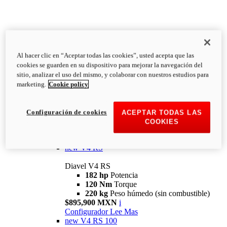
Al hacer clic en “Aceptar todas las cookies”, usted acepta que las
Diavel
cookies se guarden en su dispositivo para mejorar la navegación del
V4
sitio, analizar el uso del mismo, y colaborar con nuestros estudios para
Diavel V4
marketing.
Cookie policy
168 hp
Potencia
126 Nm
Torque
223 kg
PESO HÚMEDO SIN
Configuración de cookies
ACEPTAR TODAS LAS
COMBUSTIBLE
COOKIES
Desde $616,900 MXN
i
Configurador
Lee Mas
new
V4 RS
Diavel V4 RS
182 hp
Potencia
120 Nm
Torque
220 kg
Peso húmedo (sin combustible)
$895,900 MXN
i
Configurador
Lee Mas
new
V4 RS 100