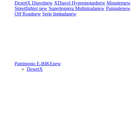
DesertX
Diavel
new
XDiavel
Hypermotard
new
Monster
new
Streetfighter
new
Superleggera
Multistrada
new
Panigale
new
Off Road
new
Serie limitada
new
Patrimonio
E-BIKE
new
DesertX