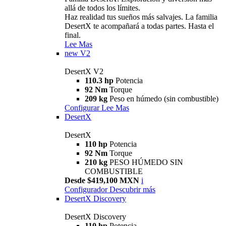
allá de todos los límites.
Haz realidad tus sueños más salvajes. La familia
DesertX te acompañará a todas partes. Hasta el
final.
Lee Mas
new
V2
DesertX V2
110.3 hp
Potencia
92 Nm
Torque
209 kg
Peso en húmedo (sin combustible)
Configurar
Lee Mas
DesertX
DesertX
110 hp
Potencia
92 Nm
Torque
210 kg
PESO HÚMEDO SIN
COMBUSTIBLE
Desde $419,100 MXN
i
Configurador
Descubrir más
DesertX Discovery
DesertX Discovery
110 hp
Potencia