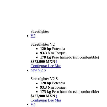
Streetfighter
V2
Streetfighter V2
120 hp
Potencia
93.3 Nm
Torque
178 kg
Peso húmedo (sin combustible)
$372,900 MXN
i
Configurar
Lee Mas
new
V2 S
Streetfighter V2 S
120 hp
Potencia
93.3 Nm
Torque
175 kg
Peso húmedo (sin combustible)
$427,900 MXN
i
Configurar
Lee Mas
V4