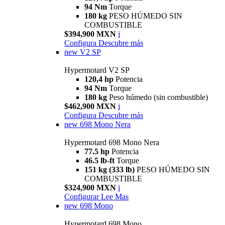
94 Nm
Torque
180 kg
PESO HÚMEDO SIN
COMBUSTIBLE
$394,900 MXN
i
Configura
Descubre más
new
V2 SP
Hypermotard V2 SP
120,4 hp
Potencia
94 Nm
Torque
180 kg
Peso húmedo (sin combustible)
$462,900 MXN
i
Configura
Descubre más
new
698 Mono Nera
Hypermotard 698 Mono Nera
77.5 hp
Potencia
46.5 lb-ft
Torque
151 kg (333 lb)
PESO HÚMEDO SIN
COMBUSTIBLE
$324,900 MXN
i
Configurar
Lee Mas
new
698 Mono
Hypermotard 698 Mono