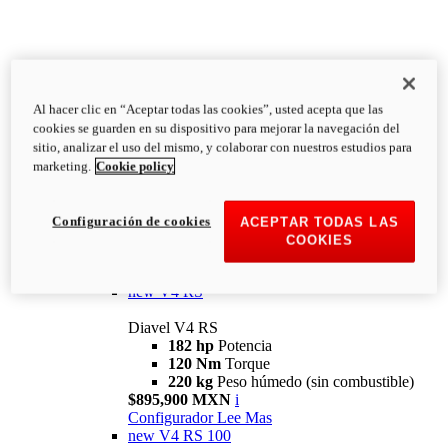
Al hacer clic en “Aceptar todas las cookies”, usted acepta que las
Diavel
cookies se guarden en su dispositivo para mejorar la navegación del
V4
sitio, analizar el uso del mismo, y colaborar con nuestros estudios para
Diavel V4
marketing.
Cookie policy
168 hp
Potencia
126 Nm
Torque
223 kg
PESO HÚMEDO SIN
Configuración de cookies
ACEPTAR TODAS LAS
COMBUSTIBLE
COOKIES
Desde $616,900 MXN
i
Configurador
Lee Mas
new
V4 RS
Diavel V4 RS
182 hp
Potencia
120 Nm
Torque
220 kg
Peso húmedo (sin combustible)
$895,900 MXN
i
Configurador
Lee Mas
new
V4 RS 100