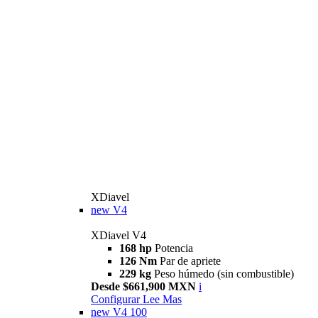
XDiavel
new
V4
XDiavel V4
168 hp
Potencia
126 Nm
Par de apriete
229 kg
Peso húmedo (sin combustible)
Desde $661,900 MXN
i
Configurar
Lee Mas
new
V4 100