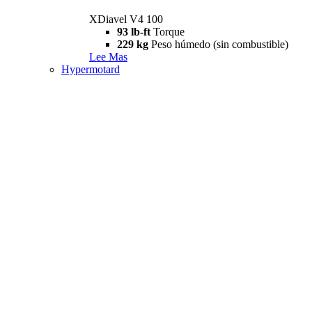
XDiavel V4 100
93 lb-ft
Torque
229 kg
Peso húmedo (sin combustible)
Lee Mas
Hypermotard