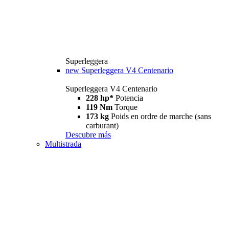
Superleggera
new
Superleggera V4 Centenario
Superleggera V4 Centenario
228 hp*
Potencia
119 Nm
Torque
173 kg
Poids en ordre de marche (sans
carburant)
Descubre más
Multistrada