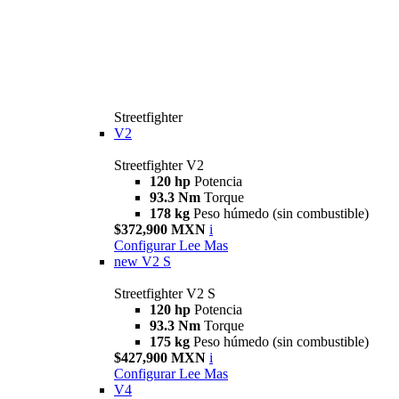
Streetfighter
V2
Streetfighter V2
120 hp
Potencia
93.3 Nm
Torque
178 kg
Peso húmedo (sin combustible)
$372,900 MXN
i
Configurar
Lee Mas
new
V2 S
Streetfighter V2 S
120 hp
Potencia
93.3 Nm
Torque
175 kg
Peso húmedo (sin combustible)
$427,900 MXN
i
Configurar
Lee Mas
V4