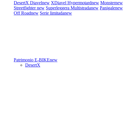
DesertX
Diavel
new
XDiavel
Hypermotard
new
Monster
new
Streetfighter
new
Superleggera
Multistrada
new
Panigale
new
Off Road
new
Serie limitada
new
Patrimonio
E-BIKE
new
DesertX