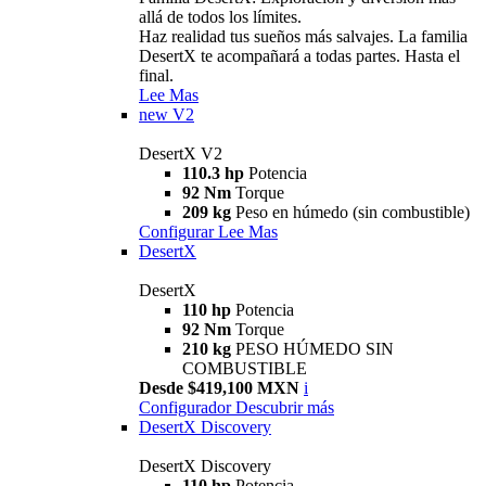
allá de todos los límites.
Haz realidad tus sueños más salvajes. La familia
DesertX te acompañará a todas partes. Hasta el
final.
Lee Mas
new
V2
DesertX V2
110.3 hp
Potencia
92 Nm
Torque
209 kg
Peso en húmedo (sin combustible)
Configurar
Lee Mas
DesertX
DesertX
110 hp
Potencia
92 Nm
Torque
210 kg
PESO HÚMEDO SIN
COMBUSTIBLE
Desde $419,100 MXN
i
Configurador
Descubrir más
DesertX Discovery
DesertX Discovery
110 hp
Potencia