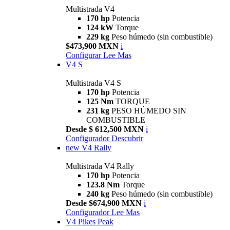
Multistrada V4
170 hp
Potencia
124 kW
Torque
229 kg
Peso húmedo (sin combustible)
$473,900 MXN
i
Configurar
Lee Mas
V4 S
Multistrada V4 S
170 hp
Potencia
125 Nm
TORQUE
231 kg
PESO HÚMEDO SIN
COMBUSTIBLE
Desde $ 612,500 MXN
i
Configurador
Descubrir
new
V4 Rally
Multistrada V4 Rally
170 hp
Potencia
123.8 Nm
Torque
240 kg
Peso húmedo (sin combustible)
Desde $674,900 MXN
i
Configurador
Lee Mas
V4 Pikes Peak