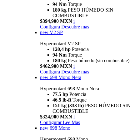
94 Nm
Torque
180 kg
PESO HÚMEDO SIN
COMBUSTIBLE
$394,900 MXN
i
Configura
Descubre más
new
V2 SP
Hypermotard V2 SP
120,4 hp
Potencia
94 Nm
Torque
180 kg
Peso húmedo (sin combustible)
$462,900 MXN
i
Configura
Descubre más
new
698 Mono Nera
Hypermotard 698 Mono Nera
77.5 hp
Potencia
46.5 lb-ft
Torque
151 kg (333 lb)
PESO HÚMEDO SIN
COMBUSTIBLE
$324,900 MXN
i
Configurar
Lee Mas
new
698 Mono
Hypermotard 698 Mono