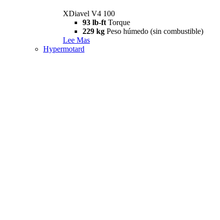
XDiavel V4 100
93 lb-ft
Torque
229 kg
Peso húmedo (sin combustible)
Lee Mas
Hypermotard