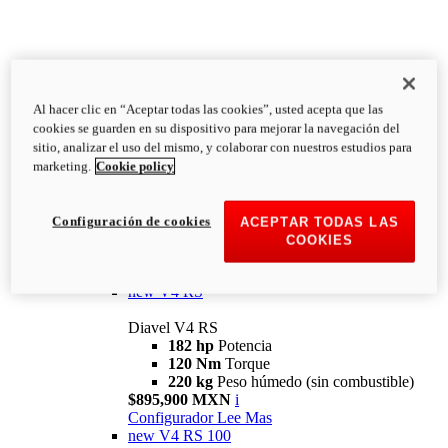
Al hacer clic en “Aceptar todas las cookies”, usted acepta que las
Diavel
cookies se guarden en su dispositivo para mejorar la navegación del
V4
sitio, analizar el uso del mismo, y colaborar con nuestros estudios para
Diavel V4
marketing.
Cookie policy
168 hp
Potencia
126 Nm
Torque
223 kg
PESO HÚMEDO SIN
Configuración de cookies
ACEPTAR TODAS LAS
COMBUSTIBLE
COOKIES
Desde $616,900 MXN
i
Configurador
Lee Mas
new
V4 RS
Diavel V4 RS
182 hp
Potencia
120 Nm
Torque
220 kg
Peso húmedo (sin combustible)
$895,900 MXN
i
Configurador
Lee Mas
new
V4 RS 100