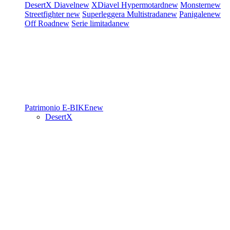
DesertX
Diavel
new
XDiavel
Hypermotard
new
Monster
new
Streetfighter
new
Superleggera
Multistrada
new
Panigale
new
Off Road
new
Serie limitada
new
Patrimonio
E-BIKE
new
DesertX