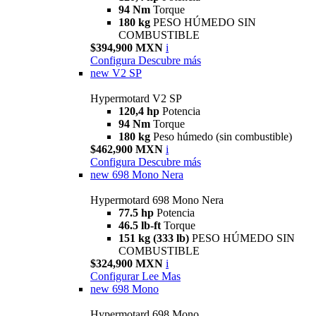
94 Nm
Torque
180 kg
PESO HÚMEDO SIN
COMBUSTIBLE
$394,900 MXN
i
Configura
Descubre más
new
V2 SP
Hypermotard V2 SP
120,4 hp
Potencia
94 Nm
Torque
180 kg
Peso húmedo (sin combustible)
$462,900 MXN
i
Configura
Descubre más
new
698 Mono Nera
Hypermotard 698 Mono Nera
77.5 hp
Potencia
46.5 lb-ft
Torque
151 kg (333 lb)
PESO HÚMEDO SIN
COMBUSTIBLE
$324,900 MXN
i
Configurar
Lee Mas
new
698 Mono
Hypermotard 698 Mono