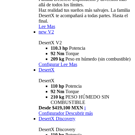
allá de todos los límites.
Haz realidad tus sueños más salvajes. La familia
DesertX te acompañará a todas partes. Hasta el
final.
Lee Mas
new
V2
DesertX V2
110.3 hp
Potencia
92 Nm
Torque
209 kg
Peso en húmedo (sin combustible)
Configurar
Lee Mas
DesertX
DesertX
110 hp
Potencia
92 Nm
Torque
210 kg
PESO HÚMEDO SIN
COMBUSTIBLE
Desde $419,100 MXN
i
Configurador
Descubrir más
DesertX Discovery
DesertX Discovery
110 hp
Potencia