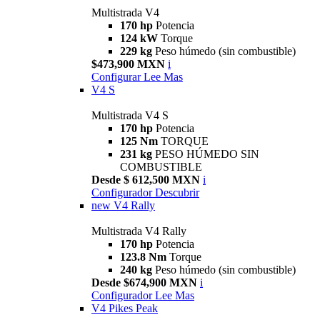
Multistrada V4
170 hp
Potencia
124 kW
Torque
229 kg
Peso húmedo (sin combustible)
$473,900 MXN
i
Configurar
Lee Mas
V4 S
Multistrada V4 S
170 hp
Potencia
125 Nm
TORQUE
231 kg
PESO HÚMEDO SIN
COMBUSTIBLE
Desde $ 612,500 MXN
i
Configurador
Descubrir
new
V4 Rally
Multistrada V4 Rally
170 hp
Potencia
123.8 Nm
Torque
240 kg
Peso húmedo (sin combustible)
Desde $674,900 MXN
i
Configurador
Lee Mas
V4 Pikes Peak