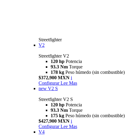
Streetfighter
V2
Streetfighter V2
120 hp
Potencia
93.3 Nm
Torque
178 kg
Peso húmedo (sin combustible)
$372,900 MXN
i
Configurar
Lee Mas
new
V2 S
Streetfighter V2 S
120 hp
Potencia
93.3 Nm
Torque
175 kg
Peso húmedo (sin combustible)
$427,900 MXN
i
Configurar
Lee Mas
V4