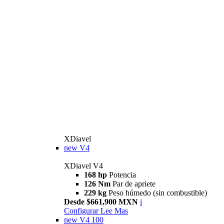
XDiavel
new
V4
XDiavel V4
168 hp
Potencia
126 Nm
Par de apriete
229 kg
Peso húmedo (sin combustible)
Desde $661,900 MXN
i
Configurar
Lee Mas
new
V4 100