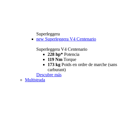
Superleggera
new
Superleggera V4 Centenario
Superleggera V4 Centenario
228 hp*
Potencia
119 Nm
Torque
173 kg
Poids en ordre de marche (sans
carburant)
Descubre más
Multistrada