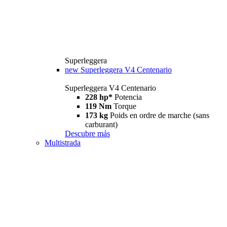
Superleggera
new
Superleggera V4 Centenario
Superleggera V4 Centenario
228 hp*
Potencia
119 Nm
Torque
173 kg
Poids en ordre de marche (sans
carburant)
Descubre más
Multistrada