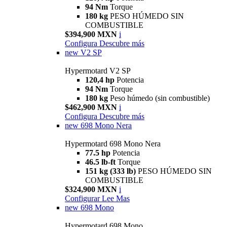
94 Nm
Torque
180 kg
PESO HÚMEDO SIN
COMBUSTIBLE
$394,900 MXN
i
Configura
Descubre más
new
V2 SP
Hypermotard V2 SP
120,4 hp
Potencia
94 Nm
Torque
180 kg
Peso húmedo (sin combustible)
$462,900 MXN
i
Configura
Descubre más
new
698 Mono Nera
Hypermotard 698 Mono Nera
77.5 hp
Potencia
46.5 lb-ft
Torque
151 kg (333 lb)
PESO HÚMEDO SIN
COMBUSTIBLE
$324,900 MXN
i
Configurar
Lee Mas
new
698 Mono
Hypermotard 698 Mono