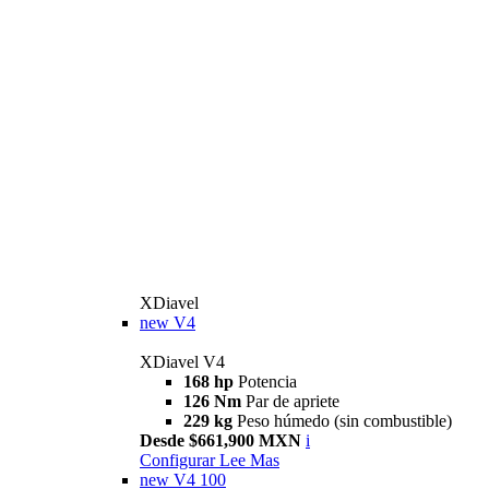
XDiavel
new
V4
XDiavel V4
168 hp
Potencia
126 Nm
Par de apriete
229 kg
Peso húmedo (sin combustible)
Desde $661,900 MXN
i
Configurar
Lee Mas
new
V4 100