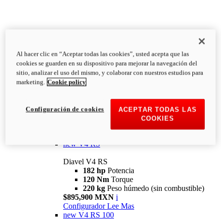
Al hacer clic en “Aceptar todas las cookies”, usted acepta que las
Diavel
cookies se guarden en su dispositivo para mejorar la navegación del
V4
sitio, analizar el uso del mismo, y colaborar con nuestros estudios para
Diavel V4
marketing.
Cookie policy
168 hp
Potencia
126 Nm
Torque
223 kg
PESO HÚMEDO SIN
Configuración de cookies
ACEPTAR TODAS LAS
COMBUSTIBLE
COOKIES
Desde $616,900 MXN
i
Configurador
Lee Mas
new
V4 RS
Diavel V4 RS
182 hp
Potencia
120 Nm
Torque
220 kg
Peso húmedo (sin combustible)
$895,900 MXN
i
Configurador
Lee Mas
new
V4 RS 100