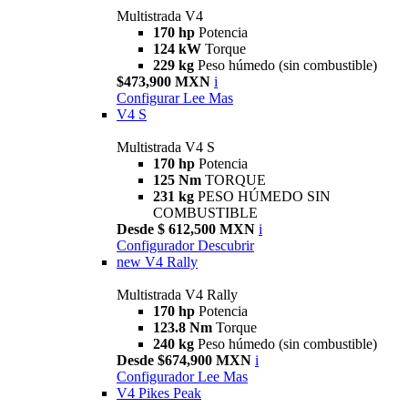
Multistrada V4
170 hp
Potencia
124 kW
Torque
229 kg
Peso húmedo (sin combustible)
$473,900 MXN
i
Configurar
Lee Mas
V4 S
Multistrada V4 S
170 hp
Potencia
125 Nm
TORQUE
231 kg
PESO HÚMEDO SIN
COMBUSTIBLE
Desde $ 612,500 MXN
i
Configurador
Descubrir
new
V4 Rally
Multistrada V4 Rally
170 hp
Potencia
123.8 Nm
Torque
240 kg
Peso húmedo (sin combustible)
Desde $674,900 MXN
i
Configurador
Lee Mas
V4 Pikes Peak