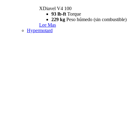
XDiavel V4 100
93 lb-ft
Torque
229 kg
Peso húmedo (sin combustible)
Lee Mas
Hypermotard