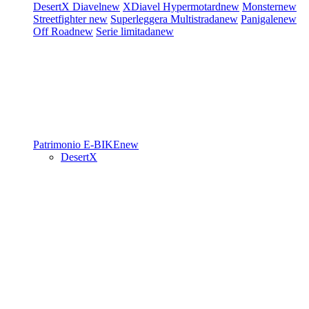
DesertX
Diavel
new
XDiavel
Hypermotard
new
Monster
new
Streetfighter
new
Superleggera
Multistrada
new
Panigale
new
Off Road
new
Serie limitada
new
Patrimonio
E-BIKE
new
DesertX