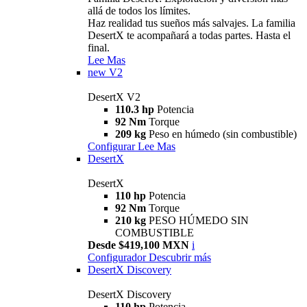
allá de todos los límites.
Haz realidad tus sueños más salvajes. La familia
DesertX te acompañará a todas partes. Hasta el
final.
Lee Mas
new
V2
DesertX V2
110.3 hp
Potencia
92 Nm
Torque
209 kg
Peso en húmedo (sin combustible)
Configurar
Lee Mas
DesertX
DesertX
110 hp
Potencia
92 Nm
Torque
210 kg
PESO HÚMEDO SIN
COMBUSTIBLE
Desde $419,100 MXN
i
Configurador
Descubrir más
DesertX Discovery
DesertX Discovery
110 hp
Potencia