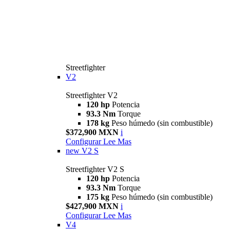
Streetfighter
V2
Streetfighter V2
120 hp
Potencia
93.3 Nm
Torque
178 kg
Peso húmedo (sin combustible)
$372,900 MXN
i
Configurar
Lee Mas
new
V2 S
Streetfighter V2 S
120 hp
Potencia
93.3 Nm
Torque
175 kg
Peso húmedo (sin combustible)
$427,900 MXN
i
Configurar
Lee Mas
V4