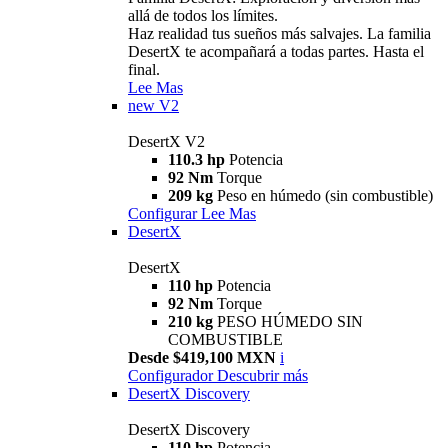
allá de todos los límites.
Haz realidad tus sueños más salvajes. La familia
DesertX te acompañará a todas partes. Hasta el
final.
Lee Mas
new
V2
DesertX V2
110.3 hp
Potencia
92 Nm
Torque
209 kg
Peso en húmedo (sin combustible)
Configurar
Lee Mas
DesertX
DesertX
110 hp
Potencia
92 Nm
Torque
210 kg
PESO HÚMEDO SIN
COMBUSTIBLE
Desde $419,100 MXN
i
Configurador
Descubrir más
DesertX Discovery
DesertX Discovery
110 hp
Potencia