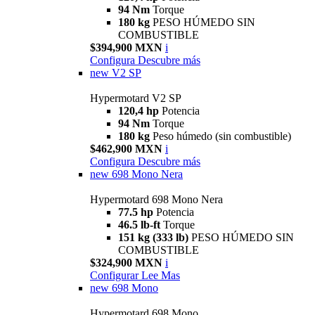
94 Nm
Torque
180 kg
PESO HÚMEDO SIN
COMBUSTIBLE
$394,900 MXN
i
Configura
Descubre más
new
V2 SP
Hypermotard V2 SP
120,4 hp
Potencia
94 Nm
Torque
180 kg
Peso húmedo (sin combustible)
$462,900 MXN
i
Configura
Descubre más
new
698 Mono Nera
Hypermotard 698 Mono Nera
77.5 hp
Potencia
46.5 lb-ft
Torque
151 kg (333 lb)
PESO HÚMEDO SIN
COMBUSTIBLE
$324,900 MXN
i
Configurar
Lee Mas
new
698 Mono
Hypermotard 698 Mono