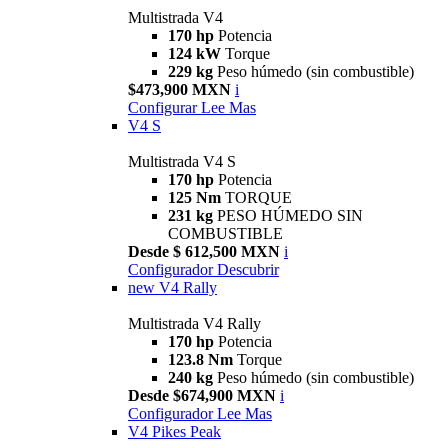
Multistrada V4
170 hp
Potencia
124 kW
Torque
229 kg
Peso húmedo (sin combustible)
$473,900 MXN
i
Configurar
Lee Mas
V4 S
Multistrada V4 S
170 hp
Potencia
125 Nm
TORQUE
231 kg
PESO HÚMEDO SIN
COMBUSTIBLE
Desde $ 612,500 MXN
i
Configurador
Descubrir
new
V4 Rally
Multistrada V4 Rally
170 hp
Potencia
123.8 Nm
Torque
240 kg
Peso húmedo (sin combustible)
Desde $674,900 MXN
i
Configurador
Lee Mas
V4 Pikes Peak