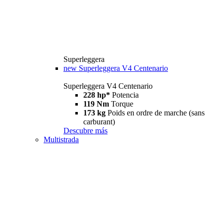
Superleggera
new
Superleggera V4 Centenario
Superleggera V4 Centenario
228 hp*
Potencia
119 Nm
Torque
173 kg
Poids en ordre de marche (sans
carburant)
Descubre más
Multistrada