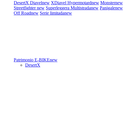
DesertX
Diavel
new
XDiavel
Hypermotard
new
Monster
new
Streetfighter
new
Superleggera
Multistrada
new
Panigale
new
Off Road
new
Serie limitada
new
Patrimonio
E-BIKE
new
DesertX