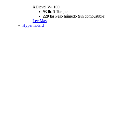
XDiavel V4 100
93 lb-ft
Torque
229 kg
Peso húmedo (sin combustible)
Lee Mas
Hypermotard