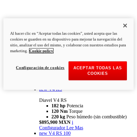
Al hacer clic en “Aceptar todas las cookies”, usted acepta que las
Diavel
cookies se guarden en su dispositivo para mejorar la navegación del
V4
sitio, analizar el uso del mismo, y colaborar con nuestros estudios para
Diavel V4
marketing.
Cookie policy
168 hp
Potencia
126 Nm
Torque
223 kg
PESO HÚMEDO SIN
Configuración de cookies
ACEPTAR TODAS LAS
COMBUSTIBLE
COOKIES
Desde $616,900 MXN
i
Configurador
Lee Mas
new
V4 RS
Diavel V4 RS
182 hp
Potencia
120 Nm
Torque
220 kg
Peso húmedo (sin combustible)
$895,900 MXN
i
Configurador
Lee Mas
new
V4 RS 100