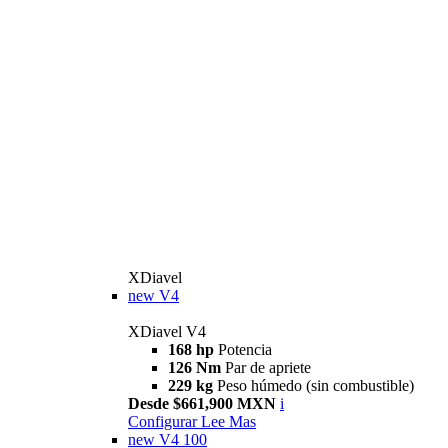
XDiavel
new
V4
XDiavel V4
168 hp
Potencia
126 Nm
Par de apriete
229 kg
Peso húmedo (sin combustible)
Desde $661,900 MXN
i
Configurar
Lee Mas
new
V4 100