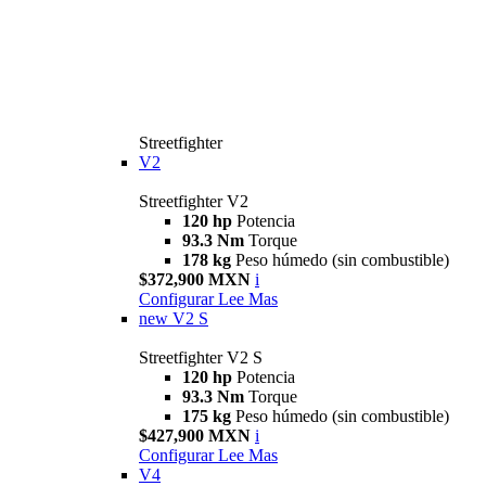
Streetfighter
V2
Streetfighter V2
120 hp
Potencia
93.3 Nm
Torque
178 kg
Peso húmedo (sin combustible)
$372,900 MXN
i
Configurar
Lee Mas
new
V2 S
Streetfighter V2 S
120 hp
Potencia
93.3 Nm
Torque
175 kg
Peso húmedo (sin combustible)
$427,900 MXN
i
Configurar
Lee Mas
V4