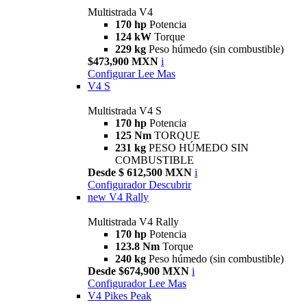
Multistrada V4
170 hp
Potencia
124 kW
Torque
229 kg
Peso húmedo (sin combustible)
$473,900 MXN
i
Configurar
Lee Mas
V4 S
Multistrada V4 S
170 hp
Potencia
125 Nm
TORQUE
231 kg
PESO HÚMEDO SIN
COMBUSTIBLE
Desde $ 612,500 MXN
i
Configurador
Descubrir
new
V4 Rally
Multistrada V4 Rally
170 hp
Potencia
123.8 Nm
Torque
240 kg
Peso húmedo (sin combustible)
Desde $674,900 MXN
i
Configurador
Lee Mas
V4 Pikes Peak