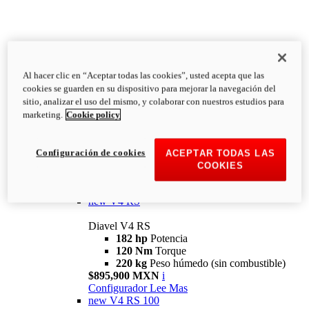
Al hacer clic en “Aceptar todas las cookies”, usted acepta que las
Diavel
cookies se guarden en su dispositivo para mejorar la navegación del
V4
sitio, analizar el uso del mismo, y colaborar con nuestros estudios para
Diavel V4
marketing.
Cookie policy
168 hp
Potencia
126 Nm
Torque
223 kg
PESO HÚMEDO SIN
Configuración de cookies
ACEPTAR TODAS LAS
COMBUSTIBLE
COOKIES
Desde $616,900 MXN
i
Configurador
Lee Mas
new
V4 RS
Diavel V4 RS
182 hp
Potencia
120 Nm
Torque
220 kg
Peso húmedo (sin combustible)
$895,900 MXN
i
Configurador
Lee Mas
new
V4 RS 100