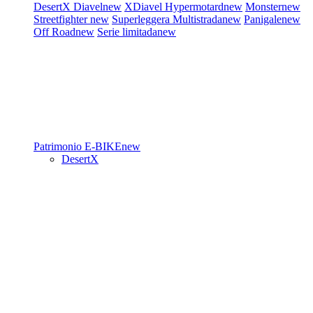
DesertX
Diavel
new
XDiavel
Hypermotard
new
Monster
new
Streetfighter
new
Superleggera
Multistrada
new
Panigale
new
Off Road
new
Serie limitada
new
Patrimonio
E-BIKE
new
DesertX