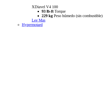
XDiavel V4 100
93 lb-ft
Torque
229 kg
Peso húmedo (sin combustible)
Lee Mas
Hypermotard