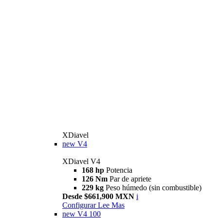
XDiavel
new
V4
XDiavel V4
168 hp
Potencia
126 Nm
Par de apriete
229 kg
Peso húmedo (sin combustible)
Desde $661,900 MXN
i
Configurar
Lee Mas
new
V4 100