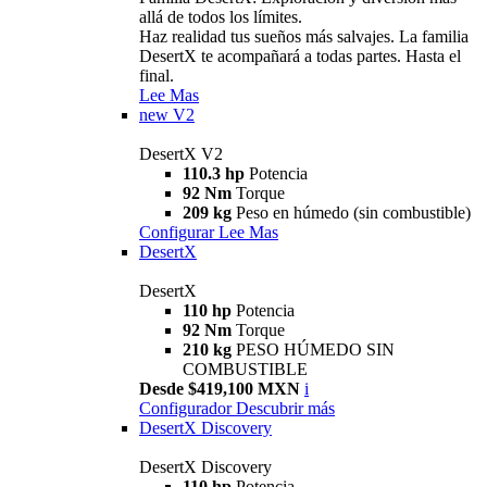
allá de todos los límites.
Haz realidad tus sueños más salvajes. La familia
DesertX te acompañará a todas partes. Hasta el
final.
Lee Mas
new
V2
DesertX V2
110.3 hp
Potencia
92 Nm
Torque
209 kg
Peso en húmedo (sin combustible)
Configurar
Lee Mas
DesertX
DesertX
110 hp
Potencia
92 Nm
Torque
210 kg
PESO HÚMEDO SIN
COMBUSTIBLE
Desde $419,100 MXN
i
Configurador
Descubrir más
DesertX Discovery
DesertX Discovery
110 hp
Potencia