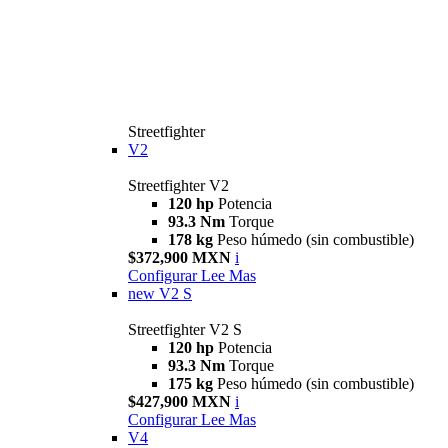
Streetfighter
V2
Streetfighter V2
120 hp
Potencia
93.3 Nm
Torque
178 kg
Peso húmedo (sin combustible)
$372,900 MXN
i
Configurar
Lee Mas
new
V2 S
Streetfighter V2 S
120 hp
Potencia
93.3 Nm
Torque
175 kg
Peso húmedo (sin combustible)
$427,900 MXN
i
Configurar
Lee Mas
V4