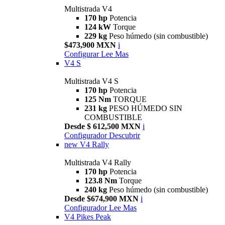
Multistrada V4
170 hp
Potencia
124 kW
Torque
229 kg
Peso húmedo (sin combustible)
$473,900 MXN
i
Configurar
Lee Mas
V4 S
Multistrada V4 S
170 hp
Potencia
125 Nm
TORQUE
231 kg
PESO HÚMEDO SIN
COMBUSTIBLE
Desde $ 612,500 MXN
i
Configurador
Descubrir
new
V4 Rally
Multistrada V4 Rally
170 hp
Potencia
123.8 Nm
Torque
240 kg
Peso húmedo (sin combustible)
Desde $674,900 MXN
i
Configurador
Lee Mas
V4 Pikes Peak