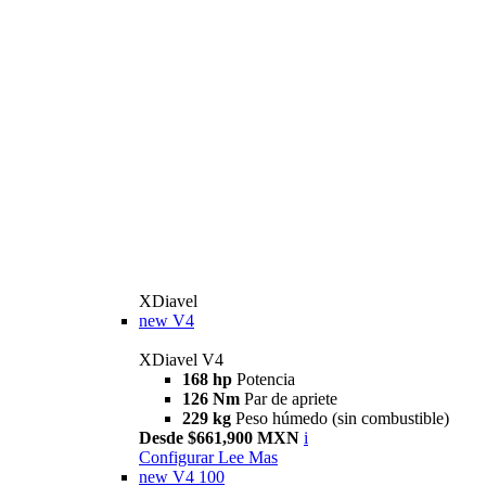
XDiavel
new
V4
XDiavel V4
168 hp
Potencia
126 Nm
Par de apriete
229 kg
Peso húmedo (sin combustible)
Desde $661,900 MXN
i
Configurar
Lee Mas
new
V4 100