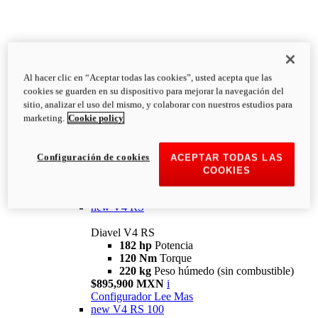
Al hacer clic en “Aceptar todas las cookies”, usted acepta que las
Diavel
cookies se guarden en su dispositivo para mejorar la navegación del
V4
sitio, analizar el uso del mismo, y colaborar con nuestros estudios para
Diavel V4
marketing.
Cookie policy
168 hp
Potencia
126 Nm
Torque
223 kg
PESO HÚMEDO SIN
Configuración de cookies
ACEPTAR TODAS LAS
COMBUSTIBLE
COOKIES
Desde $616,900 MXN
i
Configurador
Lee Mas
new
V4 RS
Diavel V4 RS
182 hp
Potencia
120 Nm
Torque
220 kg
Peso húmedo (sin combustible)
$895,900 MXN
i
Configurador
Lee Mas
new
V4 RS 100