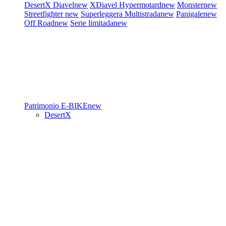
DesertX
Diavel
new
XDiavel
Hypermotard
new
Monster
new
Streetfighter
new
Superleggera
Multistrada
new
Panigale
new
Off Road
new
Serie limitada
new
Patrimonio
E-BIKE
new
DesertX