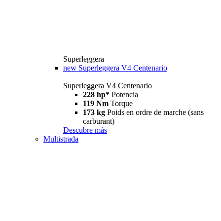
Superleggera
new
Superleggera V4 Centenario
Superleggera V4 Centenario
228 hp*
Potencia
119 Nm
Torque
173 kg
Poids en ordre de marche (sans
carburant)
Descubre más
Multistrada