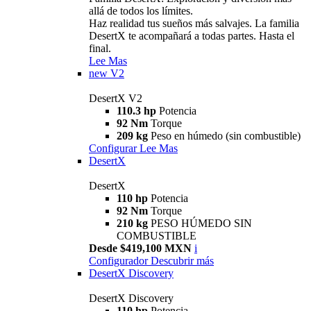
allá de todos los límites.
Haz realidad tus sueños más salvajes. La familia
DesertX te acompañará a todas partes. Hasta el
final.
Lee Mas
new
V2
DesertX V2
110.3 hp
Potencia
92 Nm
Torque
209 kg
Peso en húmedo (sin combustible)
Configurar
Lee Mas
DesertX
DesertX
110 hp
Potencia
92 Nm
Torque
210 kg
PESO HÚMEDO SIN
COMBUSTIBLE
Desde $419,100 MXN
i
Configurador
Descubrir más
DesertX Discovery
DesertX Discovery
110 hp
Potencia