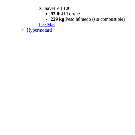
XDiavel V4 100
93 lb-ft
Torque
229 kg
Peso húmedo (sin combustible)
Lee Mas
Hypermotard