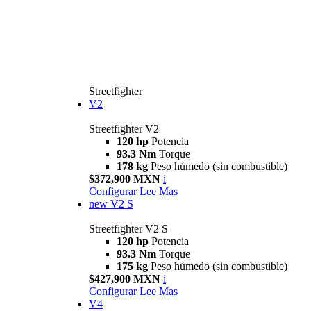
Streetfighter
V2
Streetfighter V2
120 hp
Potencia
93.3 Nm
Torque
178 kg
Peso húmedo (sin combustible)
$372,900 MXN
i
Configurar
Lee Mas
new
V2 S
Streetfighter V2 S
120 hp
Potencia
93.3 Nm
Torque
175 kg
Peso húmedo (sin combustible)
$427,900 MXN
i
Configurar
Lee Mas
V4