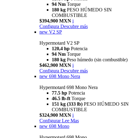
94 Nm
Torque
180 kg
PESO HÚMEDO SIN
COMBUSTIBLE
$394,900 MXN
i
Configura
Descubre más
new
V2 SP
Hypermotard V2 SP
120,4 hp
Potencia
94 Nm
Torque
180 kg
Peso húmedo (sin combustible)
$462,900 MXN
i
Configura
Descubre más
new
698 Mono Nera
Hypermotard 698 Mono Nera
77.5 hp
Potencia
46.5 lb-ft
Torque
151 kg (333 lb)
PESO HÚMEDO SIN
COMBUSTIBLE
$324,900 MXN
i
Configurar
Lee Mas
new
698 Mono
Hypermotard 698 Mono