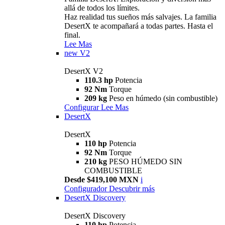
allá de todos los límites.
Haz realidad tus sueños más salvajes. La familia
DesertX te acompañará a todas partes. Hasta el
final.
Lee Mas
new
V2
DesertX V2
110.3 hp
Potencia
92 Nm
Torque
209 kg
Peso en húmedo (sin combustible)
Configurar
Lee Mas
DesertX
DesertX
110 hp
Potencia
92 Nm
Torque
210 kg
PESO HÚMEDO SIN
COMBUSTIBLE
Desde $419,100 MXN
i
Configurador
Descubrir más
DesertX Discovery
DesertX Discovery
110 hp
Potencia