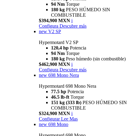
94 Nm
Torque
180 kg
PESO HÚMEDO SIN
COMBUSTIBLE
$394,900 MXN
i
Configura
Descubre más
new
V2 SP
Hypermotard V2 SP
120,4 hp
Potencia
94 Nm
Torque
180 kg
Peso húmedo (sin combustible)
$462,900 MXN
i
Configura
Descubre más
new
698 Mono Nera
Hypermotard 698 Mono Nera
77.5 hp
Potencia
46.5 lb-ft
Torque
151 kg (333 lb)
PESO HÚMEDO SIN
COMBUSTIBLE
$324,900 MXN
i
Configurar
Lee Mas
new
698 Mono
Hypermotard 698 Mono