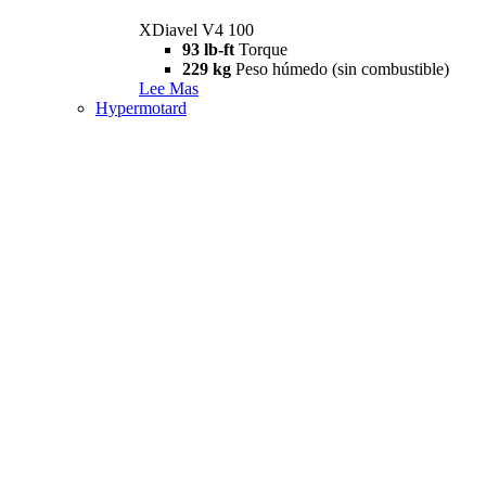
XDiavel V4 100
93 lb-ft
Torque
229 kg
Peso húmedo (sin combustible)
Lee Mas
Hypermotard