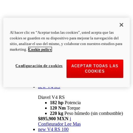
Al hacer clic en “Aceptar todas las cookies”, usted acepta que las
Diavel
cookies se guarden en su dispositivo para mejorar la navegación del
V4
sitio, analizar el uso del mismo, y colaborar con nuestros estudios para
Diavel V4
marketing.
Cookie policy
168 hp
Potencia
126 Nm
Torque
223 kg
PESO HÚMEDO SIN
Configuración de cookies
ACEPTAR TODAS LAS
COMBUSTIBLE
COOKIES
Desde $616,900 MXN
i
Configurador
Lee Mas
new
V4 RS
Diavel V4 RS
182 hp
Potencia
120 Nm
Torque
220 kg
Peso húmedo (sin combustible)
$895,900 MXN
i
Configurador
Lee Mas
new
V4 RS 100