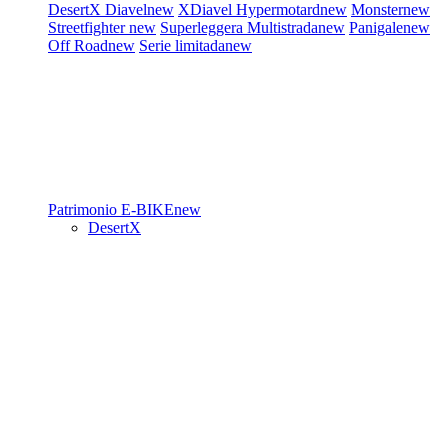
DesertX
Diavel
new
XDiavel
Hypermotard
new
Monster
new
Streetfighter
new
Superleggera
Multistrada
new
Panigale
new
Off Road
new
Serie limitada
new
Patrimonio
E-BIKE
new
DesertX