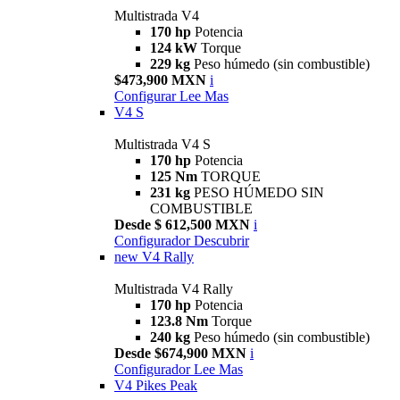
Multistrada V4
170 hp
Potencia
124 kW
Torque
229 kg
Peso húmedo (sin combustible)
$473,900 MXN
i
Configurar
Lee Mas
V4 S
Multistrada V4 S
170 hp
Potencia
125 Nm
TORQUE
231 kg
PESO HÚMEDO SIN
COMBUSTIBLE
Desde $ 612,500 MXN
i
Configurador
Descubrir
new
V4 Rally
Multistrada V4 Rally
170 hp
Potencia
123.8 Nm
Torque
240 kg
Peso húmedo (sin combustible)
Desde $674,900 MXN
i
Configurador
Lee Mas
V4 Pikes Peak