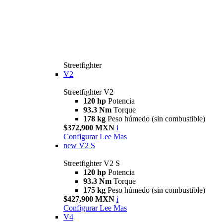
Streetfighter
V2
Streetfighter V2
120 hp
Potencia
93.3 Nm
Torque
178 kg
Peso húmedo (sin combustible)
$372,900 MXN
i
Configurar
Lee Mas
new
V2 S
Streetfighter V2 S
120 hp
Potencia
93.3 Nm
Torque
175 kg
Peso húmedo (sin combustible)
$427,900 MXN
i
Configurar
Lee Mas
V4