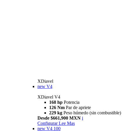
XDiavel
new
V4
XDiavel V4
168 hp
Potencia
126 Nm
Par de apriete
229 kg
Peso húmedo (sin combustible)
Desde $661,900 MXN
i
Configurar
Lee Mas
new
V4 100