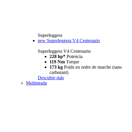
Superleggera
new
Superleggera V4 Centenario
Superleggera V4 Centenario
228 hp*
Potencia
119 Nm
Torque
173 kg
Poids en ordre de marche (sans
carburant)
Descubre más
Multistrada