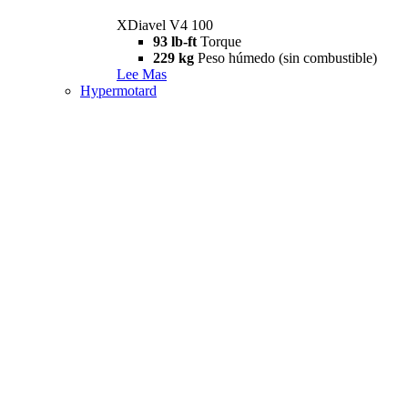
XDiavel V4 100
93 lb-ft
Torque
229 kg
Peso húmedo (sin combustible)
Lee Mas
Hypermotard