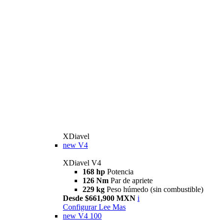
XDiavel
new
V4
XDiavel V4
168 hp
Potencia
126 Nm
Par de apriete
229 kg
Peso húmedo (sin combustible)
Desde $661,900 MXN
i
Configurar
Lee Mas
new
V4 100