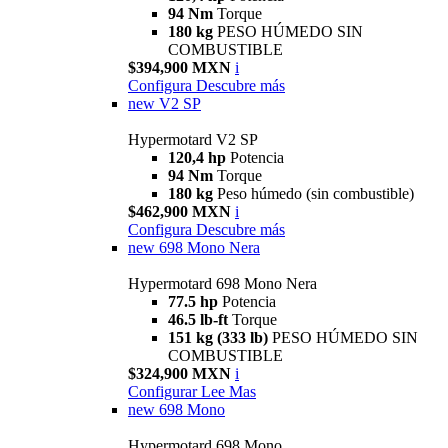
94 Nm
Torque
180 kg
PESO HÚMEDO SIN
COMBUSTIBLE
$394,900 MXN
i
Configura
Descubre más
new
V2 SP
Hypermotard V2 SP
120,4 hp
Potencia
94 Nm
Torque
180 kg
Peso húmedo (sin combustible)
$462,900 MXN
i
Configura
Descubre más
new
698 Mono Nera
Hypermotard 698 Mono Nera
77.5 hp
Potencia
46.5 lb-ft
Torque
151 kg (333 lb)
PESO HÚMEDO SIN
COMBUSTIBLE
$324,900 MXN
i
Configurar
Lee Mas
new
698 Mono
Hypermotard 698 Mono