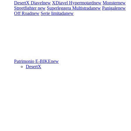
DesertX
Diavel
new
XDiavel
Hypermotard
new
Monster
new
Streetfighter
new
Superleggera
Multistrada
new
Panigale
new
Off Road
new
Serie limitada
new
Patrimonio
E-BIKE
new
DesertX