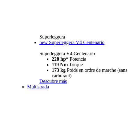
Superleggera
new
Superleggera V4 Centenario
Superleggera V4 Centenario
228 hp*
Potencia
119 Nm
Torque
173 kg
Poids en ordre de marche (sans
carburant)
Descubre más
Multistrada