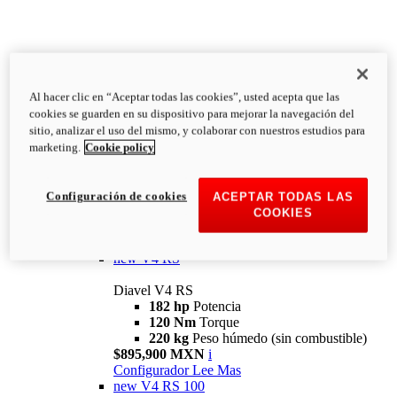
Al hacer clic en “Aceptar todas las cookies”, usted acepta que las
Diavel
cookies se guarden en su dispositivo para mejorar la navegación del
V4
sitio, analizar el uso del mismo, y colaborar con nuestros estudios para
Diavel V4
marketing.
Cookie policy
168 hp
Potencia
126 Nm
Torque
223 kg
PESO HÚMEDO SIN
Configuración de cookies
ACEPTAR TODAS LAS
COMBUSTIBLE
COOKIES
Desde $616,900 MXN
i
Configurador
Lee Mas
new
V4 RS
Diavel V4 RS
182 hp
Potencia
120 Nm
Torque
220 kg
Peso húmedo (sin combustible)
$895,900 MXN
i
Configurador
Lee Mas
new
V4 RS 100