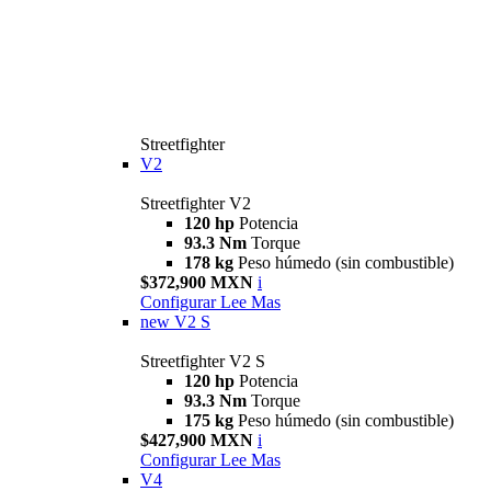
Streetfighter
V2
Streetfighter V2
120 hp
Potencia
93.3 Nm
Torque
178 kg
Peso húmedo (sin combustible)
$372,900 MXN
i
Configurar
Lee Mas
new
V2 S
Streetfighter V2 S
120 hp
Potencia
93.3 Nm
Torque
175 kg
Peso húmedo (sin combustible)
$427,900 MXN
i
Configurar
Lee Mas
V4