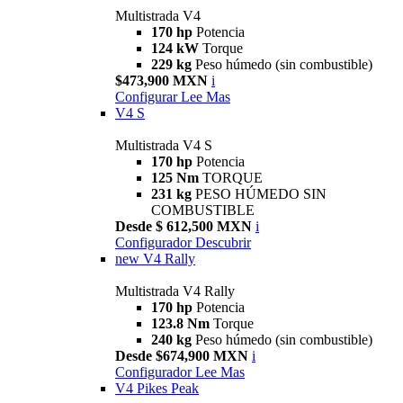
Multistrada V4
170 hp
Potencia
124 kW
Torque
229 kg
Peso húmedo (sin combustible)
$473,900 MXN
i
Configurar
Lee Mas
V4 S
Multistrada V4 S
170 hp
Potencia
125 Nm
TORQUE
231 kg
PESO HÚMEDO SIN
COMBUSTIBLE
Desde $ 612,500 MXN
i
Configurador
Descubrir
new
V4 Rally
Multistrada V4 Rally
170 hp
Potencia
123.8 Nm
Torque
240 kg
Peso húmedo (sin combustible)
Desde $674,900 MXN
i
Configurador
Lee Mas
V4 Pikes Peak