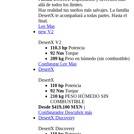
allá de todos los límites.
Haz realidad tus sueños más salvajes. La familia
DesertX te acompañará a todas partes. Hasta el
final.
Lee Mas
new
V2
DesertX V2
110.3 hp
Potencia
92 Nm
Torque
209 kg
Peso en húmedo (sin combustible)
Configurar
Lee Mas
DesertX
DesertX
110 hp
Potencia
92 Nm
Torque
210 kg
PESO HÚMEDO SIN
COMBUSTIBLE
Desde $419,100 MXN
i
Configurador
Descubrir más
DesertX Discovery
DesertX Discovery
110 hp
Potencia