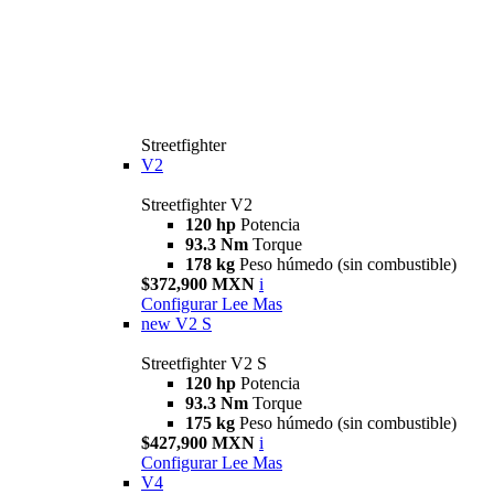
Streetfighter
V2
Streetfighter V2
120 hp
Potencia
93.3 Nm
Torque
178 kg
Peso húmedo (sin combustible)
$372,900 MXN
i
Configurar
Lee Mas
new
V2 S
Streetfighter V2 S
120 hp
Potencia
93.3 Nm
Torque
175 kg
Peso húmedo (sin combustible)
$427,900 MXN
i
Configurar
Lee Mas
V4