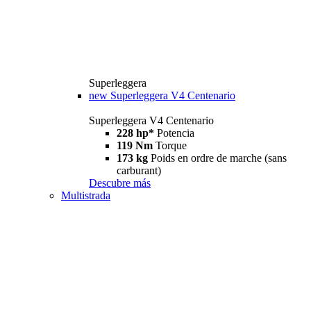
Superleggera
new
Superleggera V4 Centenario
Superleggera V4 Centenario
228 hp*
Potencia
119 Nm
Torque
173 kg
Poids en ordre de marche (sans
carburant)
Descubre más
Multistrada