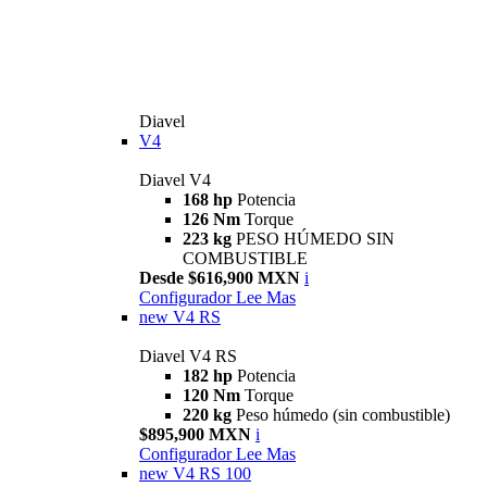
Diavel
V4
Diavel V4
168 hp
Potencia
126 Nm
Torque
223 kg
PESO HÚMEDO SIN
COMBUSTIBLE
Desde $616,900 MXN
i
Configurador
Lee Mas
new
V4 RS
Diavel V4 RS
182 hp
Potencia
120 Nm
Torque
220 kg
Peso húmedo (sin combustible)
$895,900 MXN
i
Configurador
Lee Mas
new
V4 RS 100