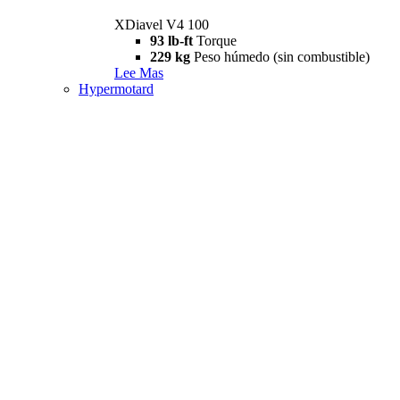
XDiavel V4 100
93 lb-ft
Torque
229 kg
Peso húmedo (sin combustible)
Lee Mas
Hypermotard