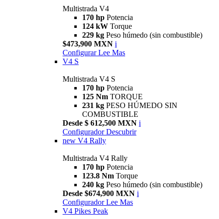
Multistrada V4
170 hp
Potencia
124 kW
Torque
229 kg
Peso húmedo (sin combustible)
$473,900 MXN
i
Configurar
Lee Mas
V4 S
Multistrada V4 S
170 hp
Potencia
125 Nm
TORQUE
231 kg
PESO HÚMEDO SIN
COMBUSTIBLE
Desde $ 612,500 MXN
i
Configurador
Descubrir
new
V4 Rally
Multistrada V4 Rally
170 hp
Potencia
123.8 Nm
Torque
240 kg
Peso húmedo (sin combustible)
Desde $674,900 MXN
i
Configurador
Lee Mas
V4 Pikes Peak