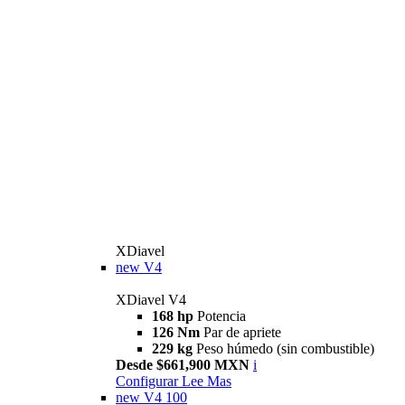
XDiavel
new
V4
XDiavel V4
168 hp
Potencia
126 Nm
Par de apriete
229 kg
Peso húmedo (sin combustible)
Desde $661,900 MXN
i
Configurar
Lee Mas
new
V4 100