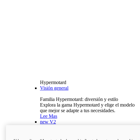
Hypermotard
Visión general
Familia Hypermotard: diversión y estilo
Explora la gama Hypermotard y elige el modelo
que mejor se adapte a tus necesidades.
Lee Mas
new
V2
Hypermotard V2
120,4 hp
Potencia