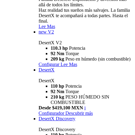
allá de todos los límites.
Haz realidad tus sueños más salvajes. La familia
DesertX te acompañará a todas partes. Hasta el
final.
Lee Mas
new
V2
DesertX V2
110.3 hp
Potencia
92 Nm
Torque
209 kg
Peso en húmedo (sin combustible)
Configurar
Lee Mas
DesertX
DesertX
110 hp
Potencia
92 Nm
Torque
210 kg
PESO HÚMEDO SIN
COMBUSTIBLE
Desde $419,100 MXN
i
Configurador
Descubrir más
DesertX Discovery
DesertX Discovery
110 hp
Potencia