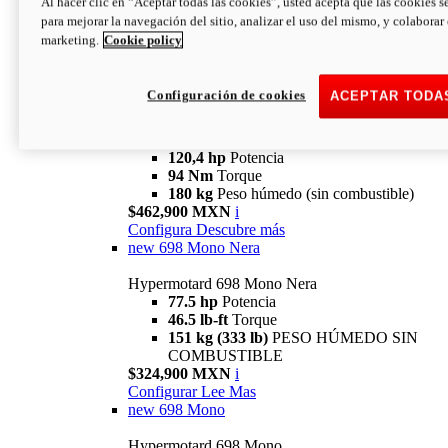
Al hacer clic en “Aceptar todas las cookies”, usted acepta que las cookies s
94 Nm
Torque
para mejorar la navegación del sitio, analizar el uso del mismo, y colaborar
180 kg
PESO HÚMEDO SIN
marketing.
Cookie policy
COMBUSTIBLE
$394,900 MXN
i
Configura
Descubre más
Configuración de cookies
ACEPTAR TODA
new
V2 SP
Hypermotard V2 SP
120,4 hp
Potencia
94 Nm
Torque
180 kg
Peso húmedo (sin combustible)
$462,900 MXN
i
Configura
Descubre más
new
698 Mono Nera
Hypermotard 698 Mono Nera
77.5 hp
Potencia
46.5 lb-ft
Torque
151 kg (333 lb)
PESO HÚMEDO SIN
COMBUSTIBLE
$324,900 MXN
i
Configurar
Lee Mas
new
698 Mono
Hypermotard 698 Mono