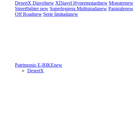
DesertX
Diavel
new
XDiavel
Hypermotard
new
Monster
new
Streetfighter
new
Superleggera
Multistrada
new
Panigale
new
Off Road
new
Serie limitada
new
Patrimonio
E-BIKE
new
DesertX