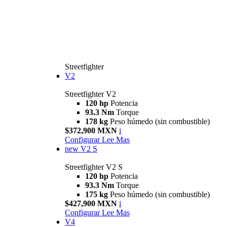
Streetfighter
V2
Streetfighter V2
120 hp
Potencia
93.3 Nm
Torque
178 kg
Peso húmedo (sin combustible)
$372,900 MXN
i
Configurar
Lee Mas
new
V2 S
Streetfighter V2 S
120 hp
Potencia
93.3 Nm
Torque
175 kg
Peso húmedo (sin combustible)
$427,900 MXN
i
Configurar
Lee Mas
V4