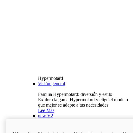
Hypermotard
Visión general
Familia Hypermotard: diversión y estilo
Explora la gama Hypermotard y elige el modelo
que mejor se adapte a tus necesidades.
Lee Mas
new
V2
Hypermotard V2
120,4 hp
Potencia