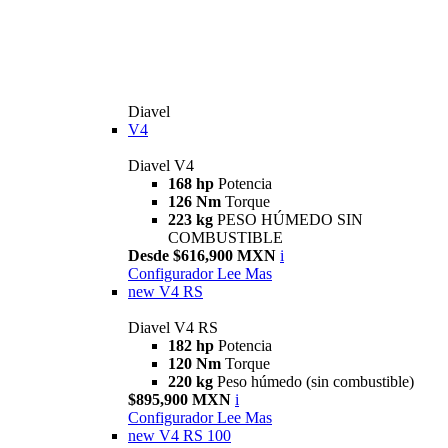
Diavel
V4
Diavel V4
168 hp
Potencia
126 Nm
Torque
223 kg
PESO HÚMEDO SIN
COMBUSTIBLE
Desde $616,900 MXN
i
Configurador
Lee Mas
new
V4 RS
Diavel V4 RS
182 hp
Potencia
120 Nm
Torque
220 kg
Peso húmedo (sin combustible)
$895,900 MXN
i
Configurador
Lee Mas
new
V4 RS 100