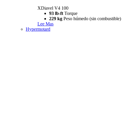
XDiavel V4 100
93 lb-ft
Torque
229 kg
Peso húmedo (sin combustible)
Lee Mas
Hypermotard