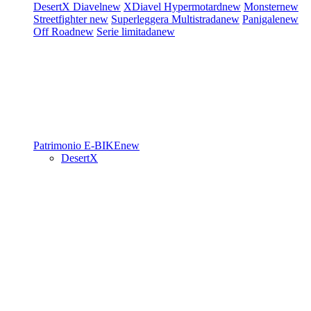
DesertX
Diavel
new
XDiavel
Hypermotard
new
Monster
new
Streetfighter
new
Superleggera
Multistrada
new
Panigale
new
Off Road
new
Serie limitada
new
Patrimonio
E-BIKE
new
DesertX