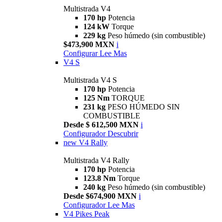
Multistrada V4
170 hp
Potencia
124 kW
Torque
229 kg
Peso húmedo (sin combustible)
$473,900 MXN
i
Configurar
Lee Mas
V4 S
Multistrada V4 S
170 hp
Potencia
125 Nm
TORQUE
231 kg
PESO HÚMEDO SIN
COMBUSTIBLE
Desde $ 612,500 MXN
i
Configurador
Descubrir
new
V4 Rally
Multistrada V4 Rally
170 hp
Potencia
123.8 Nm
Torque
240 kg
Peso húmedo (sin combustible)
Desde $674,900 MXN
i
Configurador
Lee Mas
V4 Pikes Peak