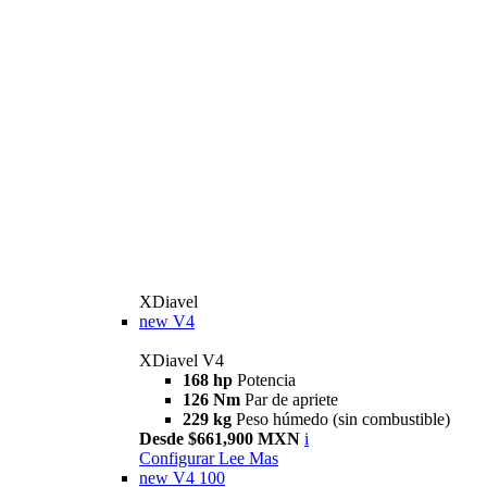
XDiavel
new
V4
XDiavel V4
168 hp
Potencia
126 Nm
Par de apriete
229 kg
Peso húmedo (sin combustible)
Desde $661,900 MXN
i
Configurar
Lee Mas
new
V4 100