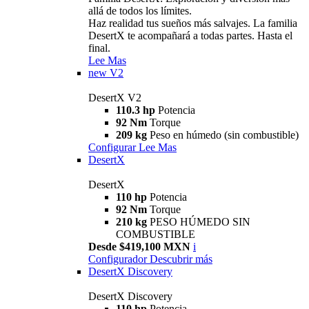
allá de todos los límites.
Haz realidad tus sueños más salvajes. La familia
DesertX te acompañará a todas partes. Hasta el
final.
Lee Mas
new
V2
DesertX V2
110.3 hp
Potencia
92 Nm
Torque
209 kg
Peso en húmedo (sin combustible)
Configurar
Lee Mas
DesertX
DesertX
110 hp
Potencia
92 Nm
Torque
210 kg
PESO HÚMEDO SIN
COMBUSTIBLE
Desde $419,100 MXN
i
Configurador
Descubrir más
DesertX Discovery
DesertX Discovery
110 hp
Potencia