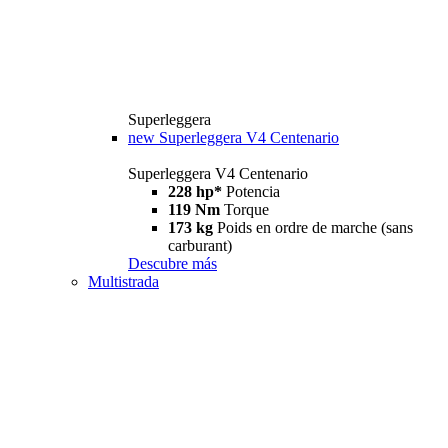
Superleggera
new
Superleggera V4 Centenario
Superleggera V4 Centenario
228 hp*
Potencia
119 Nm
Torque
173 kg
Poids en ordre de marche (sans
carburant)
Descubre más
Multistrada