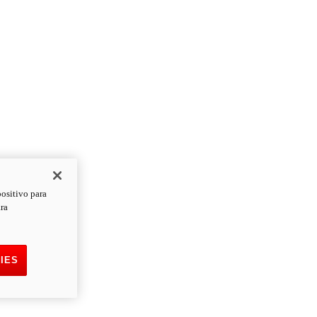
positivo para
ara
IES