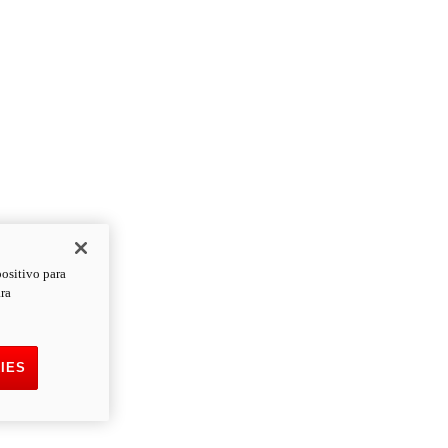
positivo para
ara
IES