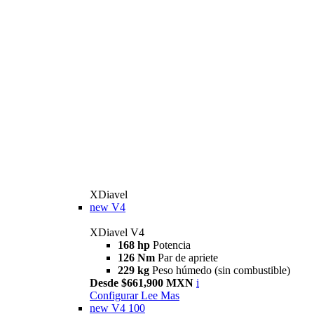
XDiavel
new
V4
XDiavel V4
168 hp
Potencia
126 Nm
Par de apriete
229 kg
Peso húmedo (sin combustible)
Desde $661,900 MXN
i
Configurar
Lee Mas
new
V4 100