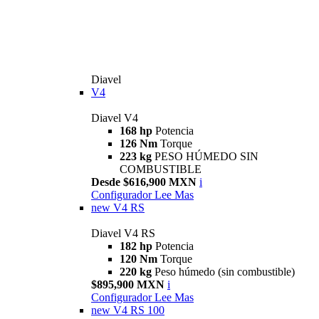
Diavel
V4
Diavel V4
168 hp
Potencia
126 Nm
Torque
223 kg
PESO HÚMEDO SIN
COMBUSTIBLE
Desde $616,900 MXN
i
Configurador
Lee Mas
new
V4 RS
Diavel V4 RS
182 hp
Potencia
120 Nm
Torque
220 kg
Peso húmedo (sin combustible)
$895,900 MXN
i
Configurador
Lee Mas
new
V4 RS 100