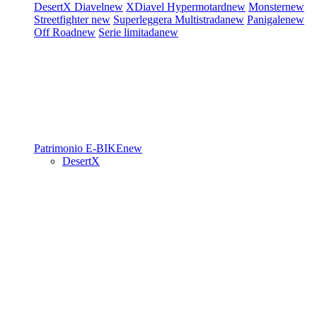
DesertX
Diavel
new
XDiavel
Hypermotard
new
Monster
new
Streetfighter
new
Superleggera
Multistrada
new
Panigale
new
Off Road
new
Serie limitada
new
Patrimonio
E-BIKE
new
DesertX