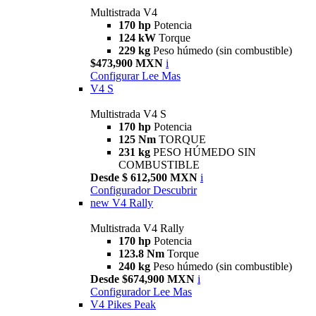
Multistrada V4
170 hp
Potencia
124 kW
Torque
229 kg
Peso húmedo (sin combustible)
$473,900 MXN
i
Configurar
Lee Mas
V4 S
Multistrada V4 S
170 hp
Potencia
125 Nm
TORQUE
231 kg
PESO HÚMEDO SIN
COMBUSTIBLE
Desde $ 612,500 MXN
i
Configurador
Descubrir
new
V4 Rally
Multistrada V4 Rally
170 hp
Potencia
123.8 Nm
Torque
240 kg
Peso húmedo (sin combustible)
Desde $674,900 MXN
i
Configurador
Lee Mas
V4 Pikes Peak