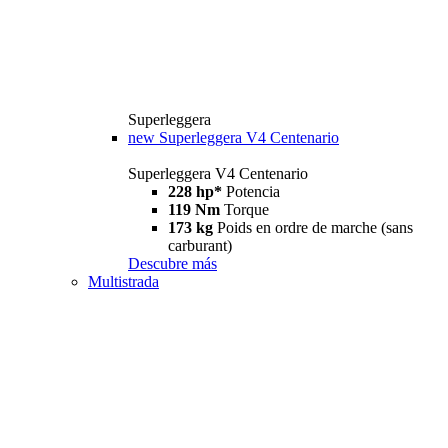
Superleggera
new
Superleggera V4 Centenario
Superleggera V4 Centenario
228 hp*
Potencia
119 Nm
Torque
173 kg
Poids en ordre de marche (sans
carburant)
Descubre más
Multistrada