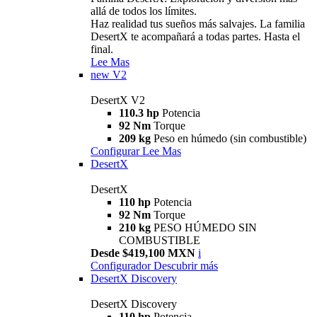
allá de todos los límites.
Haz realidad tus sueños más salvajes. La familia
DesertX te acompañará a todas partes. Hasta el
final.
Lee Mas
new
V2
DesertX V2
110.3 hp
Potencia
92 Nm
Torque
209 kg
Peso en húmedo (sin combustible)
Configurar
Lee Mas
DesertX
DesertX
110 hp
Potencia
92 Nm
Torque
210 kg
PESO HÚMEDO SIN
COMBUSTIBLE
Desde $419,100 MXN
i
Configurador
Descubrir más
DesertX Discovery
DesertX Discovery
110 hp
Potencia