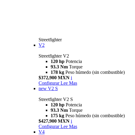
Streetfighter
V2
Streetfighter V2
120 hp
Potencia
93.3 Nm
Torque
178 kg
Peso húmedo (sin combustible)
$372,900 MXN
i
Configurar
Lee Mas
new
V2 S
Streetfighter V2 S
120 hp
Potencia
93.3 Nm
Torque
175 kg
Peso húmedo (sin combustible)
$427,900 MXN
i
Configurar
Lee Mas
V4