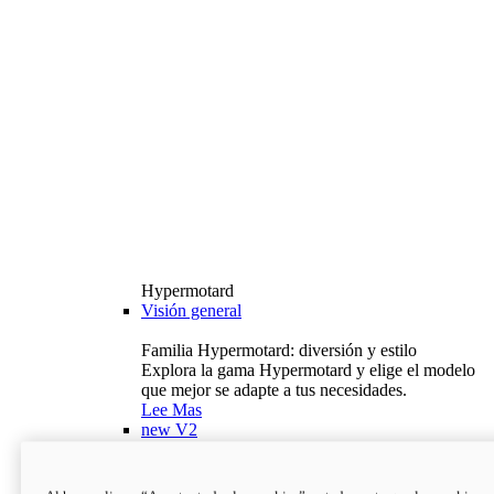
Hypermotard
Visión general
Familia Hypermotard: diversión y estilo
Explora la gama Hypermotard y elige el modelo
que mejor se adapte a tus necesidades.
Lee Mas
new
V2
Hypermotard V2
120,4 hp
Potencia