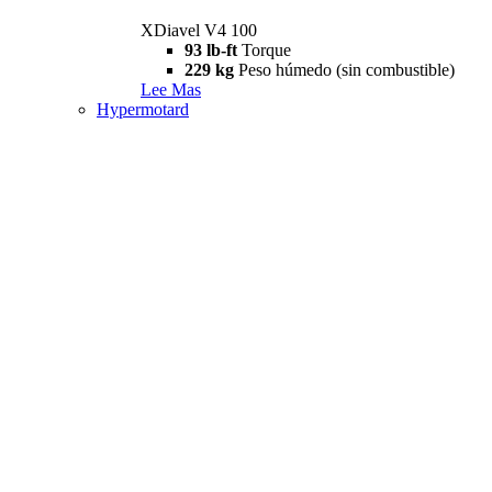
XDiavel V4 100
93 lb-ft
Torque
229 kg
Peso húmedo (sin combustible)
Lee Mas
Hypermotard