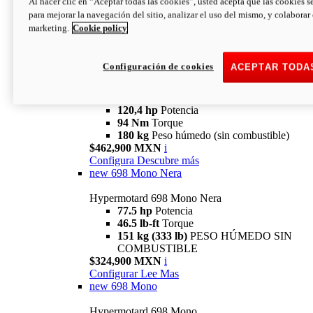
Al hacer clic en “Aceptar todas las cookies”, usted acepta que las cookies s
94 Nm
Torque
para mejorar la navegación del sitio, analizar el uso del mismo, y colaborar
180 kg
PESO HÚMEDO SIN
marketing.
Cookie policy
COMBUSTIBLE
$394,900 MXN
i
Configura
Descubre más
Configuración de cookies
ACEPTAR TODA
new
V2 SP
Hypermotard V2 SP
120,4 hp
Potencia
94 Nm
Torque
180 kg
Peso húmedo (sin combustible)
$462,900 MXN
i
Configura
Descubre más
new
698 Mono Nera
Hypermotard 698 Mono Nera
77.5 hp
Potencia
46.5 lb-ft
Torque
151 kg (333 lb)
PESO HÚMEDO SIN
COMBUSTIBLE
$324,900 MXN
i
Configurar
Lee Mas
new
698 Mono
Hypermotard 698 Mono