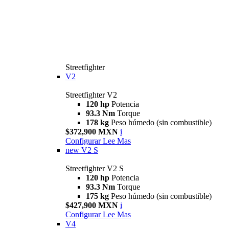
Streetfighter
V2
Streetfighter V2
120 hp
Potencia
93.3 Nm
Torque
178 kg
Peso húmedo (sin combustible)
$372,900 MXN
i
Configurar
Lee Mas
new
V2 S
Streetfighter V2 S
120 hp
Potencia
93.3 Nm
Torque
175 kg
Peso húmedo (sin combustible)
$427,900 MXN
i
Configurar
Lee Mas
V4