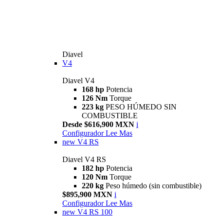
Diavel
V4
Diavel V4
168 hp
Potencia
126 Nm
Torque
223 kg
PESO HÚMEDO SIN
COMBUSTIBLE
Desde $616,900 MXN
i
Configurador
Lee Mas
new
V4 RS
Diavel V4 RS
182 hp
Potencia
120 Nm
Torque
220 kg
Peso húmedo (sin combustible)
$895,900 MXN
i
Configurador
Lee Mas
new
V4 RS 100