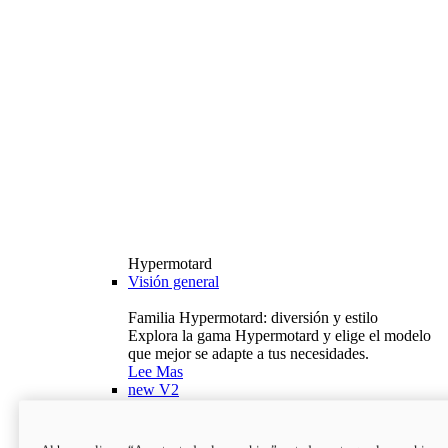
Hypermotard
Visión general
Familia Hypermotard: diversión y estilo
Explora la gama Hypermotard y elige el modelo
que mejor se adapte a tus necesidades.
Lee Mas
new
V2
Hypermotard V2
120,4 hp
Potencia