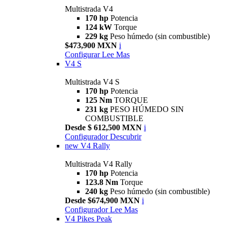
Multistrada V4
170 hp
Potencia
124 kW
Torque
229 kg
Peso húmedo (sin combustible)
$473,900 MXN
i
Configurar
Lee Mas
V4 S
Multistrada V4 S
170 hp
Potencia
125 Nm
TORQUE
231 kg
PESO HÚMEDO SIN
COMBUSTIBLE
Desde $ 612,500 MXN
i
Configurador
Descubrir
new
V4 Rally
Multistrada V4 Rally
170 hp
Potencia
123.8 Nm
Torque
240 kg
Peso húmedo (sin combustible)
Desde $674,900 MXN
i
Configurador
Lee Mas
V4 Pikes Peak