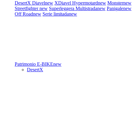
DesertX
Diavel
new
XDiavel
Hypermotard
new
Monster
new
Streetfighter
new
Superleggera
Multistrada
new
Panigale
new
Off Road
new
Serie limitada
new
Patrimonio
E-BIKE
new
DesertX