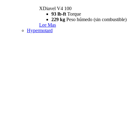
XDiavel V4 100
93 lb-ft
Torque
229 kg
Peso húmedo (sin combustible)
Lee Mas
Hypermotard