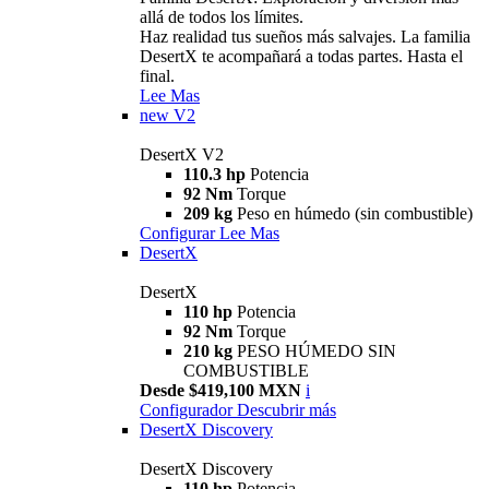
allá de todos los límites.
Haz realidad tus sueños más salvajes. La familia
DesertX te acompañará a todas partes. Hasta el
final.
Lee Mas
new
V2
DesertX V2
110.3 hp
Potencia
92 Nm
Torque
209 kg
Peso en húmedo (sin combustible)
Configurar
Lee Mas
DesertX
DesertX
110 hp
Potencia
92 Nm
Torque
210 kg
PESO HÚMEDO SIN
COMBUSTIBLE
Desde $419,100 MXN
i
Configurador
Descubrir más
DesertX Discovery
DesertX Discovery
110 hp
Potencia