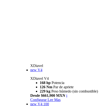
XDiavel
new
V4
XDiavel V4
168 hp
Potencia
126 Nm
Par de apriete
229 kg
Peso húmedo (sin combustible)
Desde $661,900 MXN
i
Configurar
Lee Mas
new
V4 100