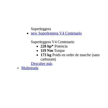
Superleggera
new
Superleggera V4 Centenario
Superleggera V4 Centenario
228 hp*
Potencia
119 Nm
Torque
173 kg
Poids en ordre de marche (sans
carburant)
Descubre más
Multistrada