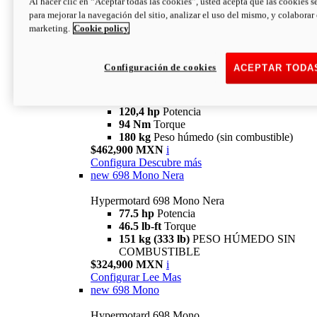
Al hacer clic en “Aceptar todas las cookies”, usted acepta que las cookies s
94 Nm
Torque
para mejorar la navegación del sitio, analizar el uso del mismo, y colaborar
180 kg
PESO HÚMEDO SIN
marketing.
Cookie policy
COMBUSTIBLE
$394,900 MXN
i
Configura
Descubre más
Configuración de cookies
ACEPTAR TODA
new
V2 SP
Hypermotard V2 SP
120,4 hp
Potencia
94 Nm
Torque
180 kg
Peso húmedo (sin combustible)
$462,900 MXN
i
Configura
Descubre más
new
698 Mono Nera
Hypermotard 698 Mono Nera
77.5 hp
Potencia
46.5 lb-ft
Torque
151 kg (333 lb)
PESO HÚMEDO SIN
COMBUSTIBLE
$324,900 MXN
i
Configurar
Lee Mas
new
698 Mono
Hypermotard 698 Mono