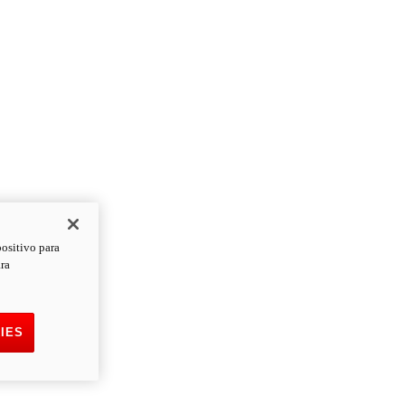
positivo para
ara
IES