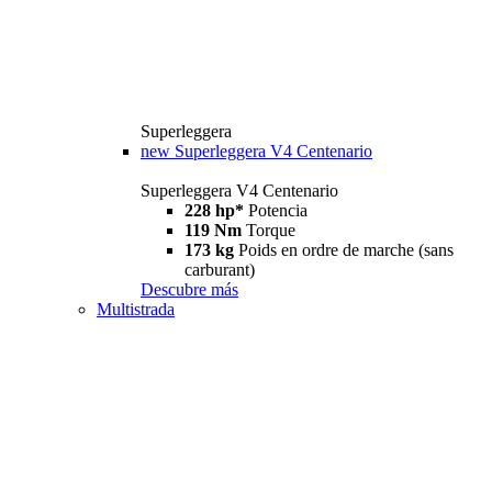
Superleggera
new
Superleggera V4 Centenario
Superleggera V4 Centenario
228 hp*
Potencia
119 Nm
Torque
173 kg
Poids en ordre de marche (sans
carburant)
Descubre más
Multistrada