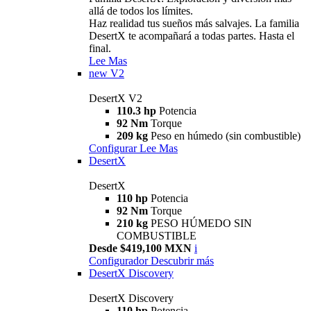
allá de todos los límites.
Haz realidad tus sueños más salvajes. La familia
DesertX te acompañará a todas partes. Hasta el
final.
Lee Mas
new
V2
DesertX V2
110.3 hp
Potencia
92 Nm
Torque
209 kg
Peso en húmedo (sin combustible)
Configurar
Lee Mas
DesertX
DesertX
110 hp
Potencia
92 Nm
Torque
210 kg
PESO HÚMEDO SIN
COMBUSTIBLE
Desde $419,100 MXN
i
Configurador
Descubrir más
DesertX Discovery
DesertX Discovery
110 hp
Potencia