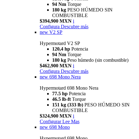
94 Nm
Torque
180 kg
PESO HÚMEDO SIN
COMBUSTIBLE
$394,900 MXN
i
Configura
Descubre más
new
V2 SP
Hypermotard V2 SP
120,4 hp
Potencia
94 Nm
Torque
180 kg
Peso húmedo (sin combustible)
$462,900 MXN
i
Configura
Descubre más
new
698 Mono Nera
Hypermotard 698 Mono Nera
77.5 hp
Potencia
46.5 lb-ft
Torque
151 kg (333 lb)
PESO HÚMEDO SIN
COMBUSTIBLE
$324,900 MXN
i
Configurar
Lee Mas
new
698 Mono
Hypermotard 698 Mono