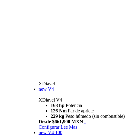
XDiavel
new
V4
XDiavel V4
168 hp
Potencia
126 Nm
Par de apriete
229 kg
Peso húmedo (sin combustible)
Desde $661,900 MXN
i
Configurar
Lee Mas
new
V4 100