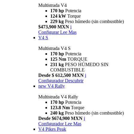
Multistrada V4
170 hp
Potencia
124 kW
Torque
229 kg
Peso húmedo (sin combustible)
$473,900 MXN
i
Configurar
Lee Mas
V4 S
Multistrada V4 S
170 hp
Potencia
125 Nm
TORQUE
231 kg
PESO HÚMEDO SIN
COMBUSTIBLE
Desde $ 612,500 MXN
i
Configurador
Descubrir
new
V4 Rally
Multistrada V4 Rally
170 hp
Potencia
123.8 Nm
Torque
240 kg
Peso húmedo (sin combustible)
Desde $674,900 MXN
i
Configurador
Lee Mas
V4 Pikes Peak