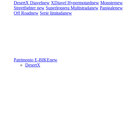
DesertX
Diavel
new
XDiavel
Hypermotard
new
Monster
new
Streetfighter
new
Superleggera
Multistrada
new
Panigale
new
Off Road
new
Serie limitada
new
Patrimonio
E-BIKE
new
DesertX