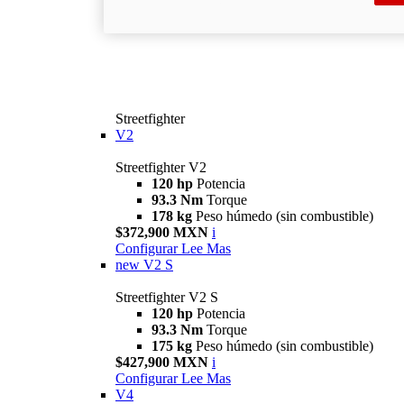
Streetfighter
V2
Streetfighter V2
120 hp
Potencia
93.3 Nm
Torque
178 kg
Peso húmedo (sin combustible)
$372,900 MXN
i
Configurar
Lee Mas
new
V2 S
Streetfighter V2 S
120 hp
Potencia
93.3 Nm
Torque
175 kg
Peso húmedo (sin combustible)
$427,900 MXN
i
Configurar
Lee Mas
V4