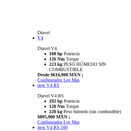
Diavel
V4
Diavel V4
168 hp
Potencia
126 Nm
Torque
223 kg
PESO HÚMEDO SIN
COMBUSTIBLE
Desde $616,900 MXN
i
Configurador
Lee Mas
new
V4 RS
Diavel V4 RS
182 hp
Potencia
120 Nm
Torque
220 kg
Peso húmedo (sin combustible)
$895,900 MXN
i
Configurador
Lee Mas
new
V4 RS 100