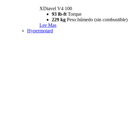
XDiavel V4 100
93 lb-ft
Torque
229 kg
Peso húmedo (sin combustible)
Lee Mas
Hypermotard