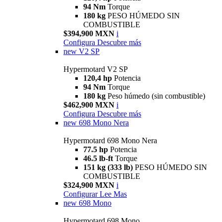
94 Nm
Torque
180 kg
PESO HÚMEDO SIN
COMBUSTIBLE
$394,900 MXN
i
Configura
Descubre más
new
V2 SP
Hypermotard V2 SP
120,4 hp
Potencia
94 Nm
Torque
180 kg
Peso húmedo (sin combustible)
$462,900 MXN
i
Configura
Descubre más
new
698 Mono Nera
Hypermotard 698 Mono Nera
77.5 hp
Potencia
46.5 lb-ft
Torque
151 kg (333 lb)
PESO HÚMEDO SIN
COMBUSTIBLE
$324,900 MXN
i
Configurar
Lee Mas
new
698 Mono
Hypermotard 698 Mono