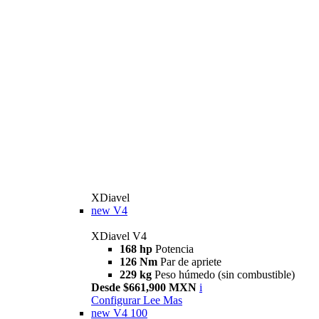
XDiavel
new
V4
XDiavel V4
168 hp
Potencia
126 Nm
Par de apriete
229 kg
Peso húmedo (sin combustible)
Desde $661,900 MXN
i
Configurar
Lee Mas
new
V4 100