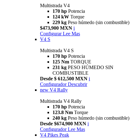
Multistrada V4
170 hp
Potencia
124 kW
Torque
229 kg
Peso húmedo (sin combustible)
$473,900 MXN
i
Configurar
Lee Mas
V4 S
Multistrada V4 S
170 hp
Potencia
125 Nm
TORQUE
231 kg
PESO HÚMEDO SIN
COMBUSTIBLE
Desde $ 612,500 MXN
i
Configurador
Descubrir
new
V4 Rally
Multistrada V4 Rally
170 hp
Potencia
123.8 Nm
Torque
240 kg
Peso húmedo (sin combustible)
Desde $674,900 MXN
i
Configurador
Lee Mas
V4 Pikes Peak