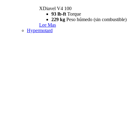
XDiavel V4 100
93 lb-ft
Torque
229 kg
Peso húmedo (sin combustible)
Lee Mas
Hypermotard