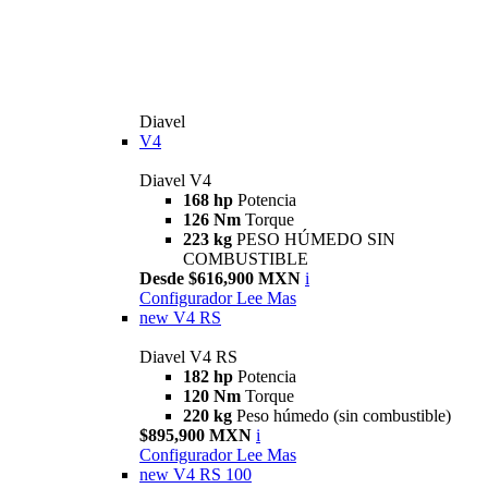
Diavel
V4
Diavel V4
168 hp
Potencia
126 Nm
Torque
223 kg
PESO HÚMEDO SIN
COMBUSTIBLE
Desde $616,900 MXN
i
Configurador
Lee Mas
new
V4 RS
Diavel V4 RS
182 hp
Potencia
120 Nm
Torque
220 kg
Peso húmedo (sin combustible)
$895,900 MXN
i
Configurador
Lee Mas
new
V4 RS 100