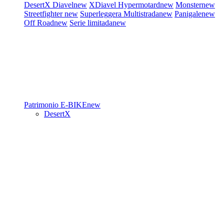
DesertX
Diavel
new
XDiavel
Hypermotard
new
Monster
new
Streetfighter
new
Superleggera
Multistrada
new
Panigale
new
Off Road
new
Serie limitada
new
Patrimonio
E-BIKE
new
DesertX