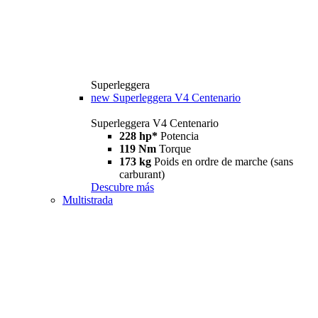
Superleggera
new
Superleggera V4 Centenario
Superleggera V4 Centenario
228 hp*
Potencia
119 Nm
Torque
173 kg
Poids en ordre de marche (sans
carburant)
Descubre más
Multistrada