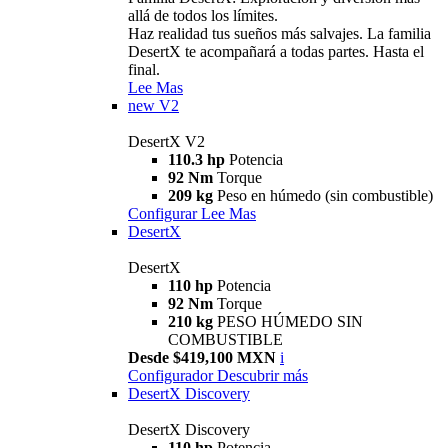
allá de todos los límites.
Haz realidad tus sueños más salvajes. La familia
DesertX te acompañará a todas partes. Hasta el
final.
Lee Mas
new
V2
DesertX V2
110.3 hp
Potencia
92 Nm
Torque
209 kg
Peso en húmedo (sin combustible)
Configurar
Lee Mas
DesertX
DesertX
110 hp
Potencia
92 Nm
Torque
210 kg
PESO HÚMEDO SIN
COMBUSTIBLE
Desde $419,100 MXN
i
Configurador
Descubrir más
DesertX Discovery
DesertX Discovery
110 hp
Potencia