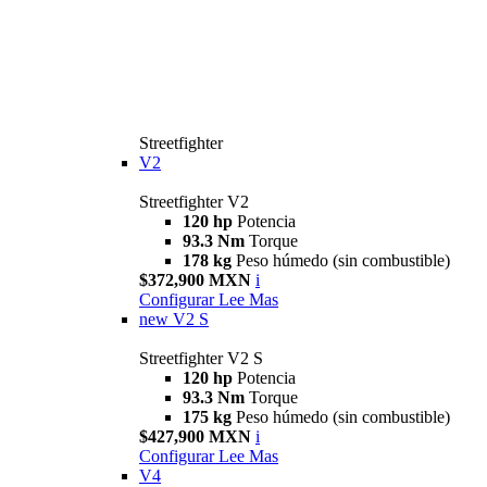
Streetfighter
V2
Streetfighter V2
120 hp
Potencia
93.3 Nm
Torque
178 kg
Peso húmedo (sin combustible)
$372,900 MXN
i
Configurar
Lee Mas
new
V2 S
Streetfighter V2 S
120 hp
Potencia
93.3 Nm
Torque
175 kg
Peso húmedo (sin combustible)
$427,900 MXN
i
Configurar
Lee Mas
V4