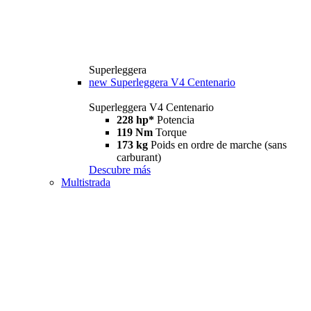
Superleggera
new
Superleggera V4 Centenario
Superleggera V4 Centenario
228 hp*
Potencia
119 Nm
Torque
173 kg
Poids en ordre de marche (sans
carburant)
Descubre más
Multistrada