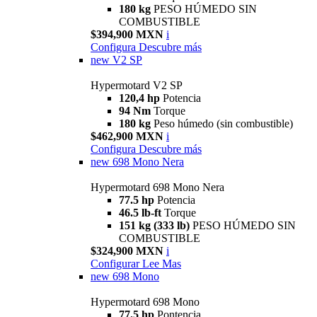
180 kg
PESO HÚMEDO SIN
COMBUSTIBLE
$394,900 MXN
i
Configura
Descubre más
new
V2 SP
Hypermotard V2 SP
120,4 hp
Potencia
94 Nm
Torque
180 kg
Peso húmedo (sin combustible)
$462,900 MXN
i
Configura
Descubre más
new
698 Mono Nera
Hypermotard 698 Mono Nera
77.5 hp
Potencia
46.5 lb-ft
Torque
151 kg (333 lb)
PESO HÚMEDO SIN
COMBUSTIBLE
$324,900 MXN
i
Configurar
Lee Mas
new
698 Mono
Hypermotard 698 Mono
77.5 hp
Pontencia