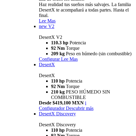
Haz realidad tus sueños más salvajes. La familia
DesertX te acompañará a todas partes. Hasta el
final.
Lee Mas
new
V2
DesertX V2
110.3 hp
Potencia
92 Nm
Torque
209 kg
Peso en húmedo (sin combustible)
Configurar
Lee Mas
DesertX
DesertX
110 hp
Potencia
92 Nm
Torque
210 kg
PESO HÚMEDO SIN
COMBUSTIBLE
Desde $419,100 MXN
i
Configurador
Descubrir más
DesertX Discovery
DesertX Discovery
110 hp
Potencia
92 Nm
Torque