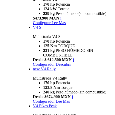
170 hp
Potencia
124 kW
Torque
229 kg
Peso húmedo (sin combustible)
$473,900 MXN
i
Configurar
Lee Mas
V4 S
Multistrada V4 S
170 hp
Potencia
125 Nm
TORQUE
231 kg
PESO HÚMEDO SIN
COMBUSTIBLE
Desde $ 612,500 MXN
i
Configurador
Descubrir
new
V4 Rally
Multistrada V4 Rally
170 hp
Potencia
123.8 Nm
Torque
240 kg
Peso húmedo (sin combustible)
Desde $674,900 MXN
i
Configurador
Lee Mas
V4 Pikes Peak