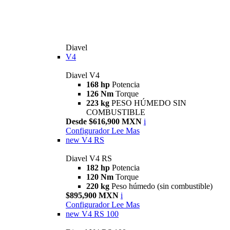
Diavel
V4
Diavel V4
168 hp
Potencia
126 Nm
Torque
223 kg
PESO HÚMEDO SIN
COMBUSTIBLE
Desde $616,900 MXN
i
Configurador
Lee Mas
new
V4 RS
Diavel V4 RS
182 hp
Potencia
120 Nm
Torque
220 kg
Peso húmedo (sin combustible)
$895,900 MXN
i
Configurador
Lee Mas
new
V4 RS 100