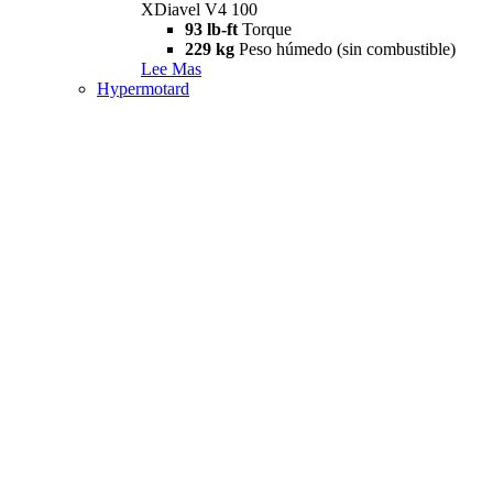
XDiavel V4 100
93 lb-ft
Torque
229 kg
Peso húmedo (sin combustible)
Lee Mas
Hypermotard