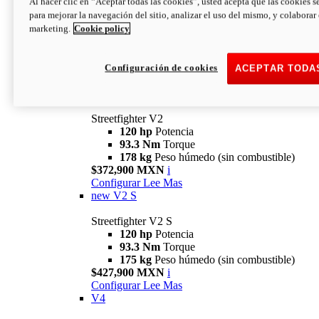
Al hacer clic en “Aceptar todas las cookies”, usted acepta que las cookies s
para mejorar la navegación del sitio, analizar el uso del mismo, y colaborar
marketing.
Cookie policy
Configuración de cookies
ACEPTAR TODA
Streetfighter
V2
Streetfighter V2
120 hp
Potencia
93.3 Nm
Torque
178 kg
Peso húmedo (sin combustible)
$372,900 MXN
i
Configurar
Lee Mas
new
V2 S
Streetfighter V2 S
120 hp
Potencia
93.3 Nm
Torque
175 kg
Peso húmedo (sin combustible)
$427,900 MXN
i
Configurar
Lee Mas
V4