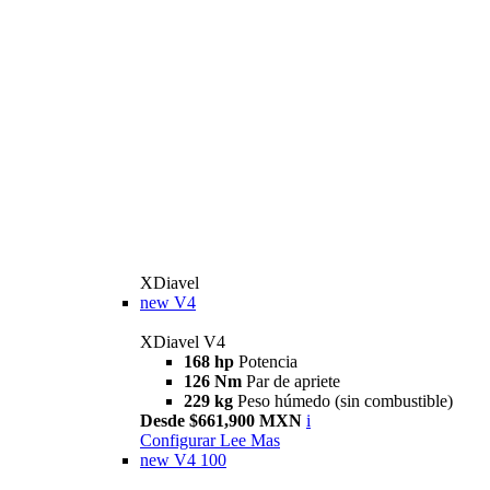
XDiavel
new
V4
XDiavel V4
168 hp
Potencia
126 Nm
Par de apriete
229 kg
Peso húmedo (sin combustible)
Desde $661,900 MXN
i
Configurar
Lee Mas
new
V4 100