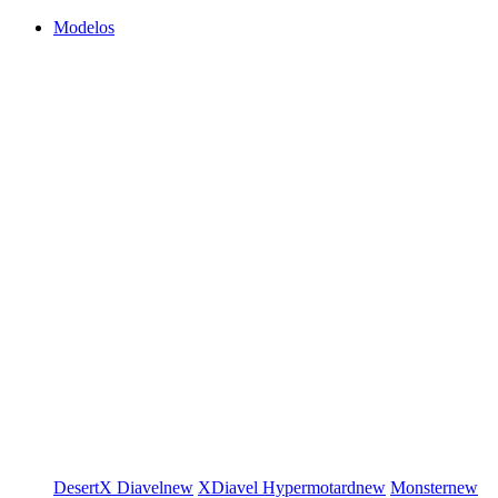
Modelos
DesertX
Diavel
new
XDiavel
Hypermotard
new
Monster
new