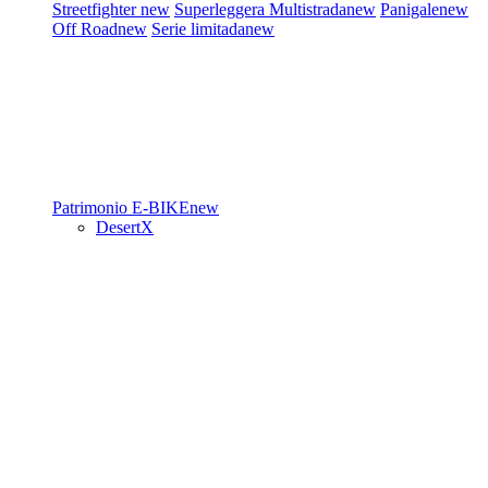
Streetfighter
new
Superleggera
Multistrada
new
Panigale
new
Off Road
new
Serie limitada
new
Patrimonio
E-BIKE
new
DesertX