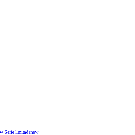
ew
Serie limitada
new