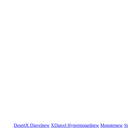
DesertX
Diavel
new
XDiavel
Hypermotard
new
Monster
new
St