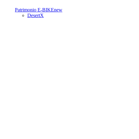
Patrimonio
E-BIKE
new
DesertX