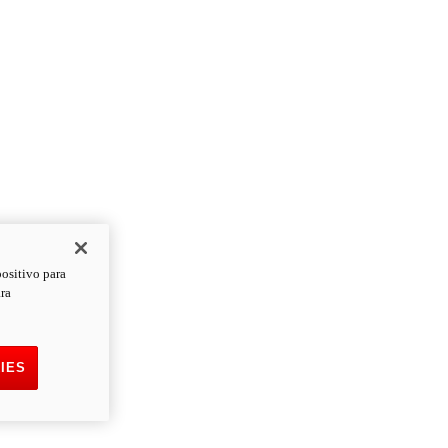
positivo para
ara
IES