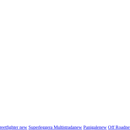
reetfighter
new
Superleggera
Multistrada
new
Panigale
new
Off Road
n