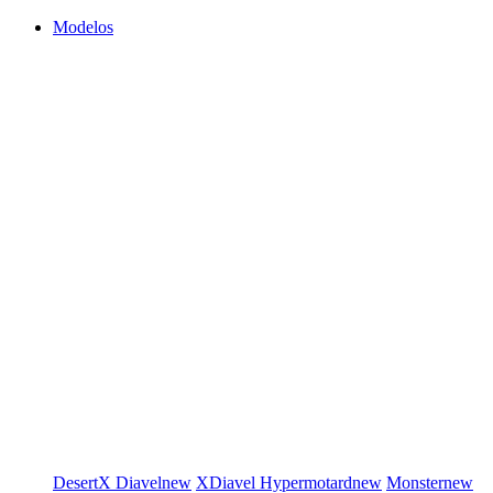
Modelos
DesertX
Diavel
new
XDiavel
Hypermotard
new
Monster
new