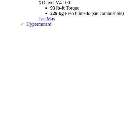
XDiavel V4 100
93 lb-ft
Torque
229 kg
Peso húmedo (sin combustible)
Lee Mas
Hypermotard