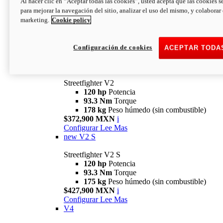
Al hacer clic en “Aceptar todas las cookies”, usted acepta que las cookies s
para mejorar la navegación del sitio, analizar el uso del mismo, y colaborar
marketing.
Cookie policy
Configuración de cookies
ACEPTAR TODA
Streetfighter
V2
Streetfighter V2
120 hp
Potencia
93.3 Nm
Torque
178 kg
Peso húmedo (sin combustible)
$372,900 MXN
i
Configurar
Lee Mas
new
V2 S
Streetfighter V2 S
120 hp
Potencia
93.3 Nm
Torque
175 kg
Peso húmedo (sin combustible)
$427,900 MXN
i
Configurar
Lee Mas
V4