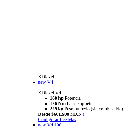
XDiavel
new
V4
XDiavel V4
168 hp
Potencia
126 Nm
Par de apriete
229 kg
Peso húmedo (sin combustible)
Desde $661,900 MXN
i
Configurar
Lee Mas
new
V4 100