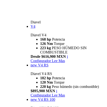
Diavel
V4
Diavel V4
168 hp
Potencia
126 Nm
Torque
223 kg
PESO HÚMEDO SIN
COMBUSTIBLE
Desde $616,900 MXN
i
Configurador
Lee Mas
new
V4 RS
Diavel V4 RS
182 hp
Potencia
120 Nm
Torque
220 kg
Peso húmedo (sin combustible)
$895,900 MXN
i
Configurador
Lee Mas
new
V4 RS 100