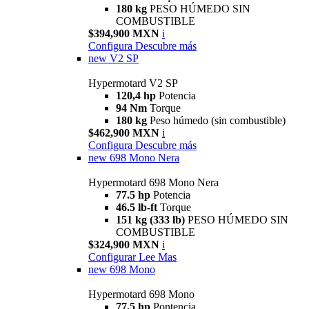
180 kg
PESO HÚMEDO SIN
COMBUSTIBLE
$394,900 MXN
i
Configura
Descubre más
new
V2 SP
Hypermotard V2 SP
120,4 hp
Potencia
94 Nm
Torque
180 kg
Peso húmedo (sin combustible)
$462,900 MXN
i
Configura
Descubre más
new
698 Mono Nera
Hypermotard 698 Mono Nera
77.5 hp
Potencia
46.5 lb-ft
Torque
151 kg (333 lb)
PESO HÚMEDO SIN
COMBUSTIBLE
$324,900 MXN
i
Configurar
Lee Mas
new
698 Mono
Hypermotard 698 Mono
77.5 hp
Pontencia