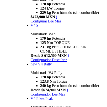
170 hp
Potencia
124 kW
Torque
229 kg
Peso húmedo (sin combustible)
$473,900 MXN
i
Configurar
Lee Mas
V4 S
Multistrada V4 S
170 hp
Potencia
125 Nm
TORQUE
231 kg
PESO HÚMEDO SIN
COMBUSTIBLE
Desde $ 612,500 MXN
i
Configurador
Descubrir
new
V4 Rally
Multistrada V4 Rally
170 hp
Potencia
123.8 Nm
Torque
240 kg
Peso húmedo (sin combustible)
Desde $674,900 MXN
i
Configurador
Lee Mas
V4 Pikes Peak