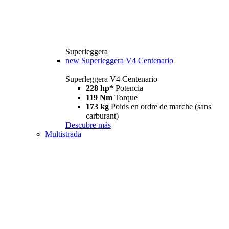
Superleggera
new
Superleggera V4 Centenario
Superleggera V4 Centenario
228 hp*
Potencia
119 Nm
Torque
173 kg
Poids en ordre de marche (sans
carburant)
Descubre más
Multistrada