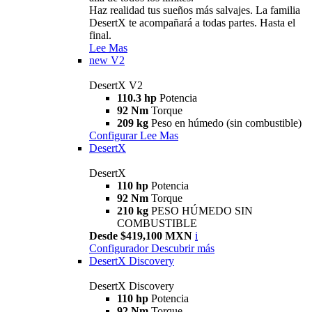
Haz realidad tus sueños más salvajes. La familia
DesertX te acompañará a todas partes. Hasta el
final.
Lee Mas
new
V2
DesertX V2
110.3 hp
Potencia
92 Nm
Torque
209 kg
Peso en húmedo (sin combustible)
Configurar
Lee Mas
DesertX
DesertX
110 hp
Potencia
92 Nm
Torque
210 kg
PESO HÚMEDO SIN
COMBUSTIBLE
Desde $419,100 MXN
i
Configurador
Descubrir más
DesertX Discovery
DesertX Discovery
110 hp
Potencia
92 Nm
Torque