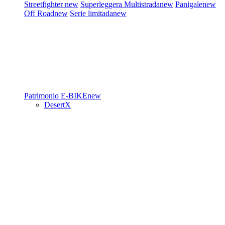
Streetfighter
new
Superleggera
Multistrada
new
Panigale
new
Off Road
new
Serie limitada
new
Patrimonio
E-BIKE
new
DesertX