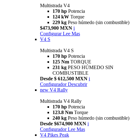
Multistrada V4
170 hp
Potencia
124 kW
Torque
229 kg
Peso húmedo (sin combustible)
$473,900 MXN
i
Configurar
Lee Mas
V4 S
Multistrada V4 S
170 hp
Potencia
125 Nm
TORQUE
231 kg
PESO HÚMEDO SIN
COMBUSTIBLE
Desde $ 612,500 MXN
i
Configurador
Descubrir
new
V4 Rally
Multistrada V4 Rally
170 hp
Potencia
123.8 Nm
Torque
240 kg
Peso húmedo (sin combustible)
Desde $674,900 MXN
i
Configurador
Lee Mas
V4 Pikes Peak