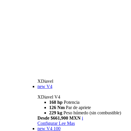
XDiavel
new
V4
XDiavel V4
168 hp
Potencia
126 Nm
Par de apriete
229 kg
Peso húmedo (sin combustible)
Desde $661,900 MXN
i
Configurar
Lee Mas
new
V4 100