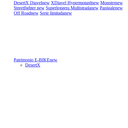
DesertX
Diavel
new
XDiavel
Hypermotard
new
Monster
new
Streetfighter
new
Superleggera
Multistrada
new
Panigale
new
Off Road
new
Serie limitada
new
Patrimonio
E-BIKE
new
DesertX