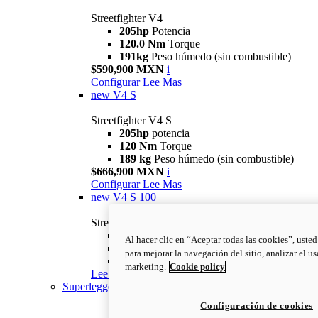
Streetfighter V4
205hp
Potencia
120.0 Nm
Torque
191kg
Peso húmedo (sin combustible)
$590,900 MXN
i
Configurar
Lee Mas
new
V4 S
Streetfighter V4 S
205hp
potencia
120 Nm
Torque
189 kg
Peso húmedo (sin combustible)
$666,900 MXN
i
Configurar
Lee Mas
new
V4 S 100
Streetfighter V4 S 100
205hp
Potencia
Al hacer clic en “Aceptar todas las cookies”, uste
120 Nm
Torque
para mejorar la navegación del sitio, analizar el u
191kg
Peso húmedo (sin combustible)
marketing.
Cookie policy
Lee Mas
Superleggera
Configuración de cookies