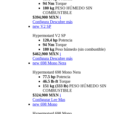
94 Nm
Torque
180 kg
PESO HÚMEDO SIN
COMBUSTIBLE
$394,900 MXN
i
Configura
Descubre más
new
V2 SP
Hypermotard V2 SP
120,4 hp
Potencia
94 Nm
Torque
180 kg
Peso húmedo (sin combustible)
$462,900 MXN
i
Configura
Descubre más
new
698 Mono Nera
Hypermotard 698 Mono Nera
77.5 hp
Potencia
46.5 lb-ft
Torque
151 kg (333 lb)
PESO HÚMEDO SIN
COMBUSTIBLE
$324,900 MXN
i
Configurar
Lee Mas
new
698 Mono
Hypermotard 698 Mono