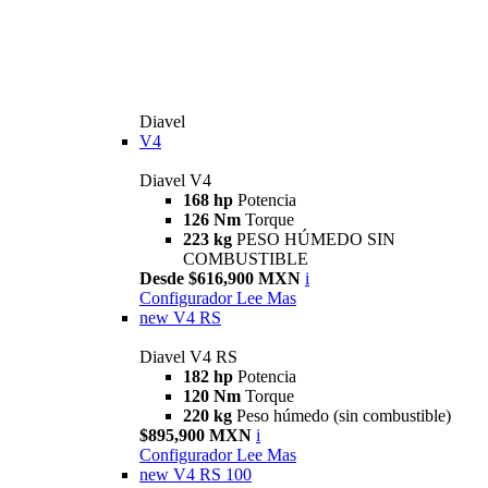
Diavel
V4
Diavel V4
168 hp
Potencia
126 Nm
Torque
223 kg
PESO HÚMEDO SIN
COMBUSTIBLE
Desde $616,900 MXN
i
Configurador
Lee Mas
new
V4 RS
Diavel V4 RS
182 hp
Potencia
120 Nm
Torque
220 kg
Peso húmedo (sin combustible)
$895,900 MXN
i
Configurador
Lee Mas
new
V4 RS 100