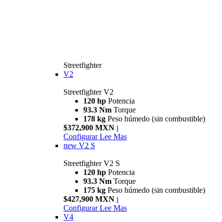
Streetfighter
V2
Streetfighter V2
120 hp
Potencia
93.3 Nm
Torque
178 kg
Peso húmedo (sin combustible)
$372,900 MXN
i
Configurar
Lee Mas
new
V2 S
Streetfighter V2 S
120 hp
Potencia
93.3 Nm
Torque
175 kg
Peso húmedo (sin combustible)
$427,900 MXN
i
Configurar
Lee Mas
V4