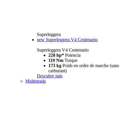
Superleggera
new
Superleggera V4 Centenario
Superleggera V4 Centenario
228 hp*
Potencia
119 Nm
Torque
173 kg
Poids en ordre de marche (sans
carburant)
Descubre más
Multistrada