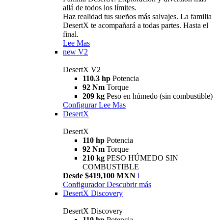
allá de todos los límites.
Haz realidad tus sueños más salvajes. La familia
DesertX te acompañará a todas partes. Hasta el
final.
Lee Mas
new
V2
DesertX V2
110.3 hp
Potencia
92 Nm
Torque
209 kg
Peso en húmedo (sin combustible)
Configurar
Lee Mas
DesertX
DesertX
110 hp
Potencia
92 Nm
Torque
210 kg
PESO HÚMEDO SIN
COMBUSTIBLE
Desde $419,100 MXN
i
Configurador
Descubrir más
DesertX Discovery
DesertX Discovery
110 hp
Potencia