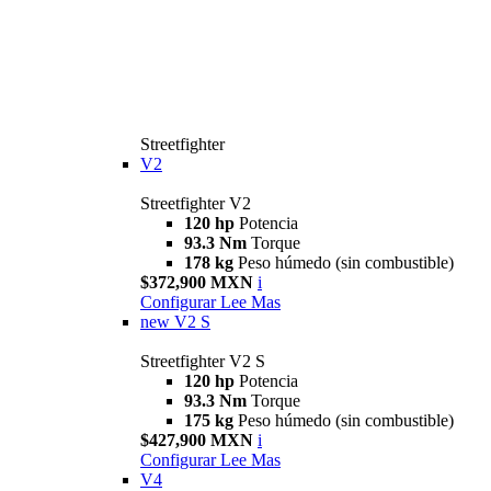
Streetfighter
V2
Streetfighter V2
120 hp
Potencia
93.3 Nm
Torque
178 kg
Peso húmedo (sin combustible)
$372,900 MXN
i
Configurar
Lee Mas
new
V2 S
Streetfighter V2 S
120 hp
Potencia
93.3 Nm
Torque
175 kg
Peso húmedo (sin combustible)
$427,900 MXN
i
Configurar
Lee Mas
V4