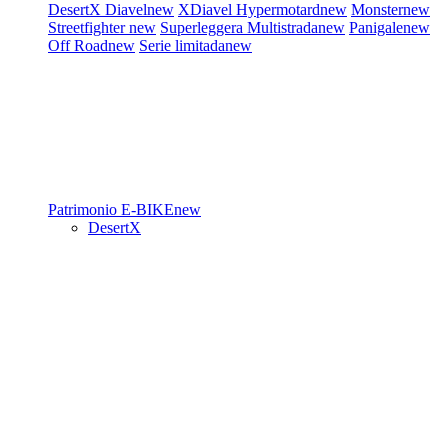
DesertX
Diavel
new
XDiavel
Hypermotard
new
Monster
new
Streetfighter
new
Superleggera
Multistrada
new
Panigale
new
Off Road
new
Serie limitada
new
Patrimonio
E-BIKE
new
DesertX