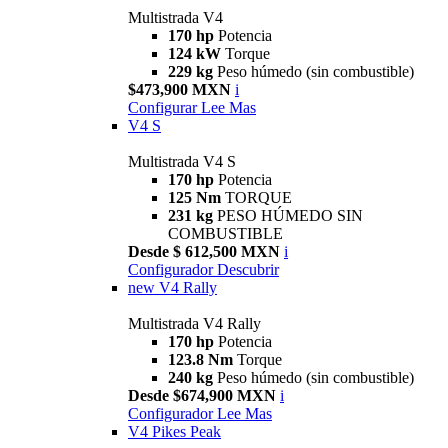
Multistrada V4
170 hp
Potencia
124 kW
Torque
229 kg
Peso húmedo (sin combustible)
$473,900 MXN
i
Configurar
Lee Mas
V4 S
Multistrada V4 S
170 hp
Potencia
125 Nm
TORQUE
231 kg
PESO HÚMEDO SIN
COMBUSTIBLE
Desde $ 612,500 MXN
i
Configurador
Descubrir
new
V4 Rally
Multistrada V4 Rally
170 hp
Potencia
123.8 Nm
Torque
240 kg
Peso húmedo (sin combustible)
Desde $674,900 MXN
i
Configurador
Lee Mas
V4 Pikes Peak