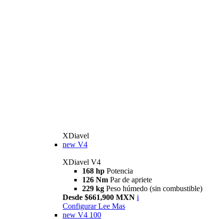
XDiavel
new
V4
XDiavel V4
168 hp
Potencia
126 Nm
Par de apriete
229 kg
Peso húmedo (sin combustible)
Desde $661,900 MXN
i
Configurar
Lee Mas
new
V4 100