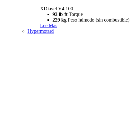
XDiavel V4 100
93 lb-ft
Torque
229 kg
Peso húmedo (sin combustible)
Lee Mas
Hypermotard