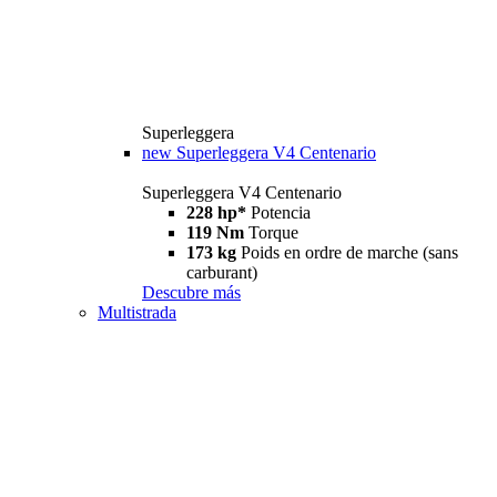
Superleggera
new
Superleggera V4 Centenario
Superleggera V4 Centenario
228 hp*
Potencia
119 Nm
Torque
173 kg
Poids en ordre de marche (sans
carburant)
Descubre más
Multistrada