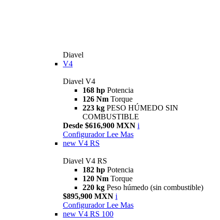
Diavel
V4
Diavel V4
168 hp
Potencia
126 Nm
Torque
223 kg
PESO HÚMEDO SIN
COMBUSTIBLE
Desde $616,900 MXN
i
Configurador
Lee Mas
new
V4 RS
Diavel V4 RS
182 hp
Potencia
120 Nm
Torque
220 kg
Peso húmedo (sin combustible)
$895,900 MXN
i
Configurador
Lee Mas
new
V4 RS 100