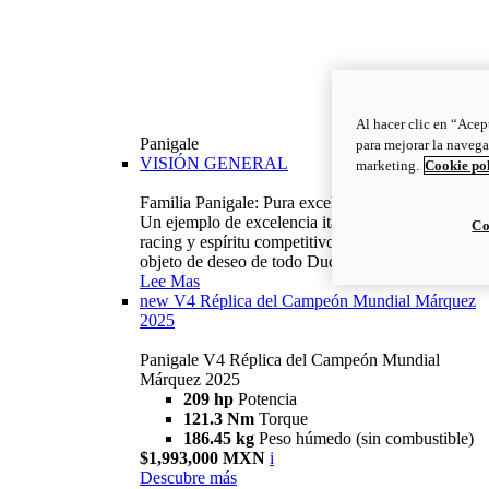
Al hacer clic en “Acep
Panigale
para mejorar la navega
VISIÓN GENERAL
marketing.
Cookie po
Familia Panigale: Pura excelencia italiana.
Un ejemplo de excelencia italiana, con ADN
Co
racing y espíritu competitivo: la Panigale es el
objeto de deseo de todo Ducatista.
Lee Mas
new
V4 Réplica del Campeón Mundial Márquez
2025
Panigale V4 Réplica del Campeón Mundial
Márquez 2025
209 hp
Potencia
121.3 Nm
Torque
186.45 kg
Peso húmedo (sin combustible)
$1,993,000 MXN
i
Descubre más