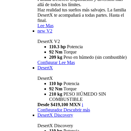
allá de todos los límites.
Haz realidad tus sueños más salvajes. La familia
DesertX te acompañará a todas partes. Hasta el
final.
Lee Mas
new
V2
DesertX V2
110.3 hp
Potencia
92 Nm
Torque
209 kg
Peso en húmedo (sin combustible)
Configurar
Lee Mas
DesertX
DesertX
110 hp
Potencia
92 Nm
Torque
210 kg
PESO HÚMEDO SIN
COMBUSTIBLE
Desde $419,100 MXN
i
Configurador
Descubrir más
DesertX Discovery
DesertX Discovery
110 hp
Potencia