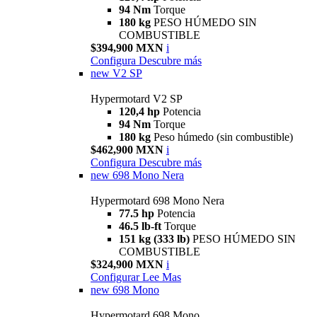
94 Nm
Torque
180 kg
PESO HÚMEDO SIN
COMBUSTIBLE
$394,900 MXN
i
Configura
Descubre más
new
V2 SP
Hypermotard V2 SP
120,4 hp
Potencia
94 Nm
Torque
180 kg
Peso húmedo (sin combustible)
$462,900 MXN
i
Configura
Descubre más
new
698 Mono Nera
Hypermotard 698 Mono Nera
77.5 hp
Potencia
46.5 lb-ft
Torque
151 kg (333 lb)
PESO HÚMEDO SIN
COMBUSTIBLE
$324,900 MXN
i
Configurar
Lee Mas
new
698 Mono
Hypermotard 698 Mono