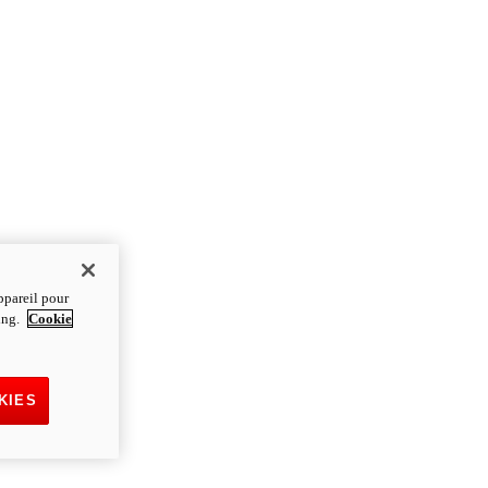
ppareil pour
ting.
Cookie
KIES