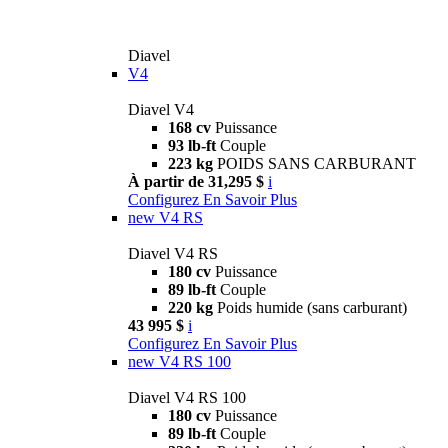
Diavel
V4
Diavel V4
168 cv
Puissance
93 lb-ft
Couple
223 kg
POIDS SANS CARBURANT
À partir de 31,295 $
i
Configurez
En Savoir Plus
new
V4 RS
Diavel V4 RS
180 cv
Puissance
89 lb-ft
Couple
220 kg
Poids humide (sans carburant)
43 995 $
i
Configurez
En Savoir Plus
new
V4 RS 100
Diavel V4 RS 100
180 cv
Puissance
89 lb-ft
Couple