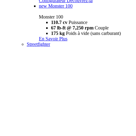
Configurateur
Découvrez-la
new
Monster 100
Monster 100
110.7 cv
Puissance
67 lb-ft @ 7,250 rpm
Couple
175 kg
Poids à vide (sans carburant)
En Savoir Plus
Streetfighter