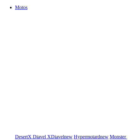
Motos
DesertX
Diavel
XDiavel
new
Hypermotard
new
Monster