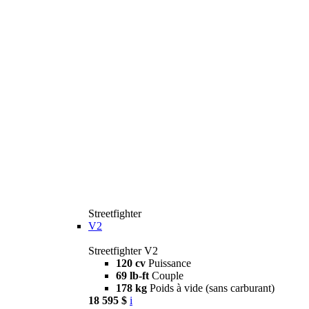
Streetfighter
V2
Streetfighter V2
120 cv
Puissance
69 lb-ft
Couple
178 kg
Poids à vide (sans carburant)
18 595 $
i