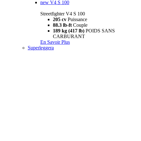
new
V4 S 100
Streetfighter V4 S 100
205 cv
Puissance
88.3 lb-ft
Couple
189 kg (417 lb)
POIDS SANS
CARBURANT
En Savoir Plus
Superleggera