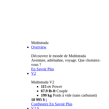
Multistrada
Overview
Découvrez le monde de Multistrada
Aventure, adrénaline, voyage. Que choisirez-
vous ?
En Savoir Plus
V2
Multistrada V2
115 cv
Power
67.9 lb-ft
Couple
199 kg
Poids à vide (sans carburant)
18 995 $
i
Configurez
En Savoir Plus
V2 S