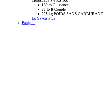
Multistrada V4 RS 100
180 cv
Puissance
87 lb ft
Couple
225 kg
POIDS SANS CARBURANT
En Savoir Plus
Panigale