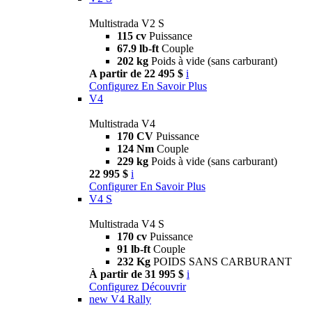
Multistrada V2 S
115 cv
Puissance
67.9 lb-ft
Couple
202 kg
Poids à vide (sans carburant)
A partir de 22 495 $
i
Configurez
En Savoir Plus
V4
Multistrada V4
170 CV
Puissance
124 Nm
Couple
229 kg
Poids à vide (sans carburant)
22 995 $
i
Configurer
En Savoir Plus
V4 S
Multistrada V4 S
170 cv
Puissance
91 lb-ft
Couple
232 Kg
POIDS SANS CARBURANT
À partir de 31 995 $
i
Configurez
Découvrir
new
V4 Rally