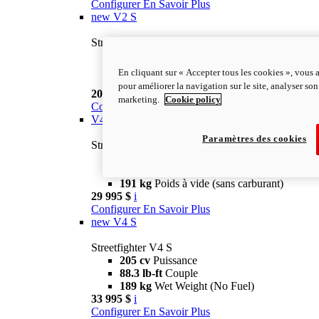
Configurer
En Savoir Plus
new
V2 S
Streetfighter V2 S
120 cv
Puissance
69 lb-ft
Couple
En cliquant sur « Accepter tous les cookies », vous 
175 kg
Poids à vide (sans carburant)
pour améliorer la navigation sur le site, analyser son 
20 995 $
i
marketing.
Cookie policy
Configurer
En Savoir Plus
V4
Paramètres des cookies
Streetfighter V4
205 cv
Puissance
88.3 lb-ft
Couple
191 kg
Poids à vide (sans carburant)
29 995 $
i
Configurer
En Savoir Plus
new
V4 S
Streetfighter V4 S
205 cv
Puissance
88.3 lb-ft
Couple
189 kg
Wet Weight (No Fuel)
33 995 $
i
Configurer
En Savoir Plus