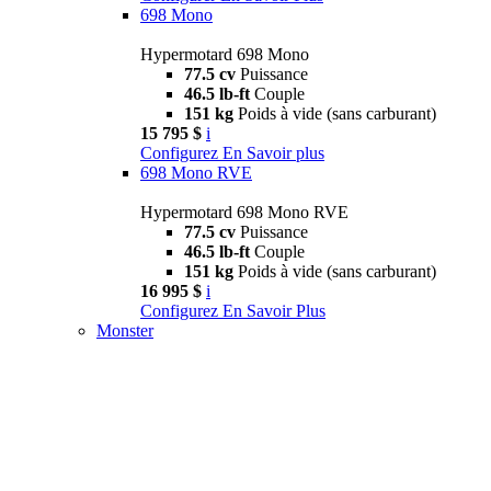
698 Mono
Hypermotard 698 Mono
77.5 cv
Puissance
46.5 lb-ft
Couple
151 kg
Poids à vide (sans carburant)
15 795 $
i
Configurez
En Savoir plus
698 Mono RVE
Hypermotard 698 Mono RVE
77.5 cv
Puissance
46.5 lb-ft
Couple
151 kg
Poids à vide (sans carburant)
16 995 $
i
Configurez
En Savoir Plus
Monster