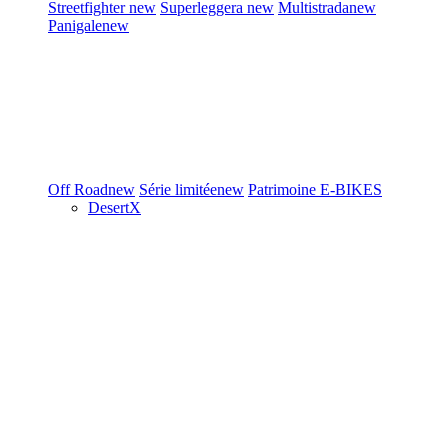
Streetfighter
new
Superleggera
new
Multistrada
new
Panigale
new
Off Road
new
Série limitée
new
Patrimoine
E-BIKES
DesertX