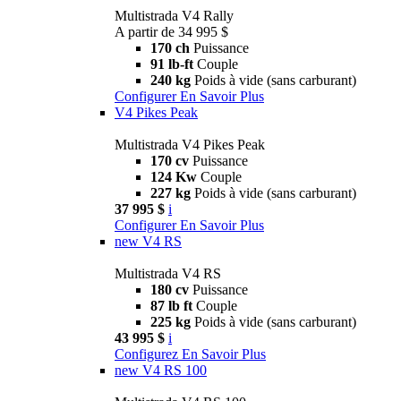
Multistrada V4 Rally
A partir de 34 995 $
170 ch
Puissance
91 lb-ft
Couple
240 kg
Poids à vide (sans carburant)
Configurer
En Savoir Plus
V4 Pikes Peak
Multistrada V4 Pikes Peak
170 cv
Puissance
124 Kw
Couple
227 kg
Poids à vide (sans carburant)
37 995 $
i
Configurer
En Savoir Plus
new
V4 RS
Multistrada V4 RS
180 cv
Puissance
87 lb ft
Couple
225 kg
Poids à vide (sans carburant)
43 995 $
i
Configurez
En Savoir Plus
new
V4 RS 100