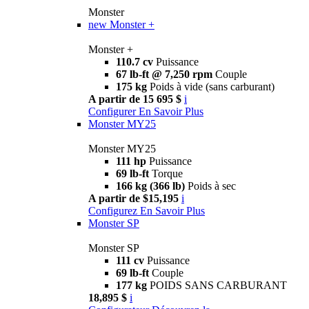
Monster
new
Monster +
Monster +
110.7 cv
Puissance
67 lb-ft @ 7,250 rpm
Couple
175 kg
Poids à vide (sans carburant)
A partir de 15 695 $
i
Configurer
En Savoir Plus
Monster MY25
Monster MY25
111 hp
Puissance
69 lb-ft
Torque
166 kg (366 lb)
Poids à sec
A partir de $15,195
i
Configurez
En Savoir Plus
Monster SP
Monster SP
111 cv
Puissance
69 lb-ft
Couple
177 kg
POIDS SANS CARBURANT
18,895 $
i