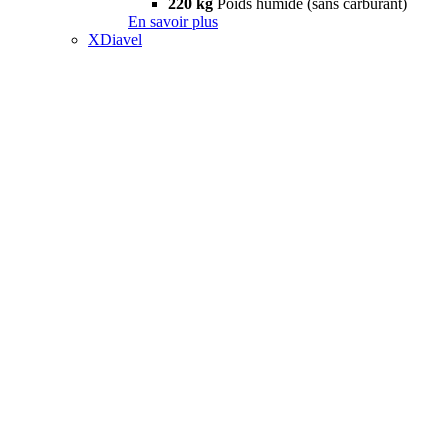
220 kg
Poids humide (sans carburant)
En savoir plus
XDiavel