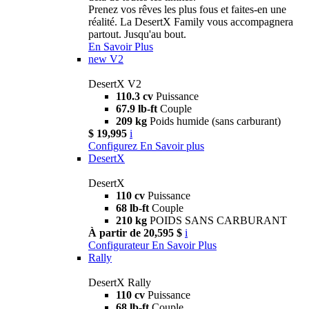
Prenez vos rêves les plus fous et faites-en une
réalité. La DesertX Family vous accompagnera
partout. Jusqu'au bout.
En Savoir Plus
new
V2
DesertX V2
110.3 cv
Puissance
67.9 lb-ft
Couple
209 kg
Poids humide (sans carburant)
$ 19,995
i
Configurez
En Savoir plus
DesertX
DesertX
110 cv
Puissance
68 lb-ft
Couple
210 kg
POIDS SANS CARBURANT
À partir de 20,595 $
i
Configurateur
En Savoir Plus
Rally
DesertX Rally
110 cv
Puissance
68 lb-ft
Couple