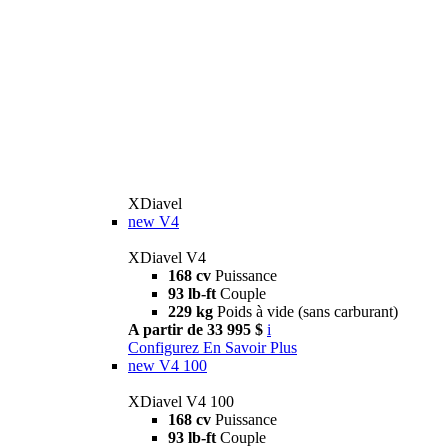
XDiavel
new
V4
XDiavel V4
168 cv
Puissance
93 lb-ft
Couple
229 kg
Poids à vide (sans carburant)
A partir de 33 995 $
i
Configurez
En Savoir Plus
new
V4 100
XDiavel V4 100
168 cv
Puissance
93 lb-ft
Couple