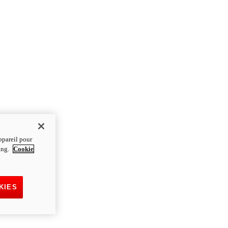
ppareil pour
ting.
Cookie
KIES