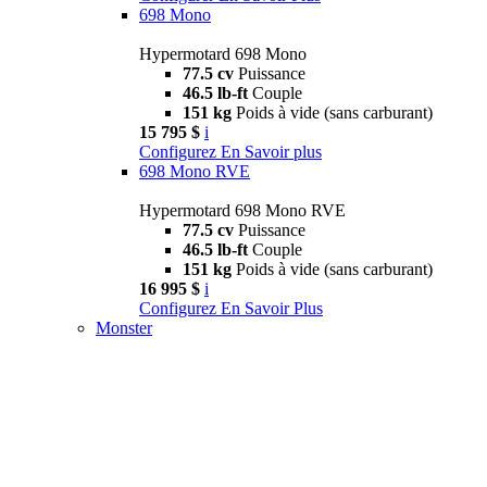
698 Mono
Hypermotard 698 Mono
77.5 cv
Puissance
46.5 lb-ft
Couple
151 kg
Poids à vide (sans carburant)
15 795 $
i
Configurez
En Savoir plus
698 Mono RVE
Hypermotard 698 Mono RVE
77.5 cv
Puissance
46.5 lb-ft
Couple
151 kg
Poids à vide (sans carburant)
16 995 $
i
Configurez
En Savoir Plus
Monster