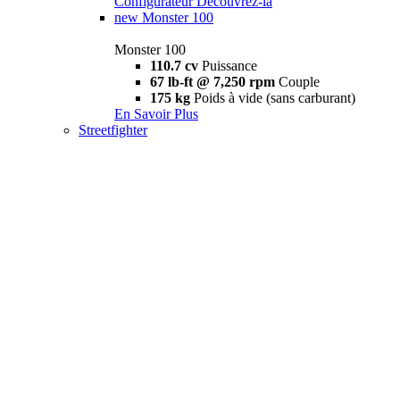
Configurateur
Découvrez-la
new
Monster 100
Monster 100
110.7 cv
Puissance
67 lb-ft @ 7,250 rpm
Couple
175 kg
Poids à vide (sans carburant)
En Savoir Plus
Streetfighter