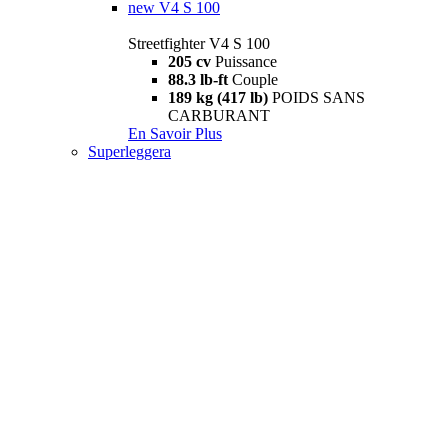
new
V4 S 100
Streetfighter V4 S 100
205 cv
Puissance
88.3 lb-ft
Couple
189 kg (417 lb)
POIDS SANS
CARBURANT
En Savoir Plus
Superleggera