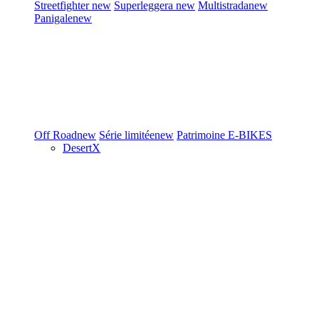
Streetfighter
new
Superleggera
new
Multistrada
new
Panigale
new
Off Road
new
Série limitée
new
Patrimoine
E-BIKES
DesertX