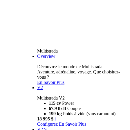
Multistrada
Overview
Découvrez le monde de Multistrada
Aventure, adrénaline, voyage. Que choisirez-
vous ?
En Savoir Plus
V2
Multistrada V2
115 cv
Power
67.9 lb-ft
Couple
199 kg
Poids à vide (sans carburant)
18 995 $
i
Configurez
En Savoir Plus
V2 S