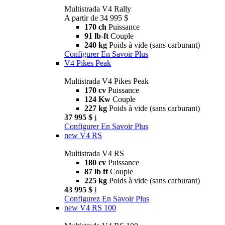
Multistrada V4 Rally
A partir de 34 995 $
170 ch
Puissance
91 lb-ft
Couple
240 kg
Poids à vide (sans carburant)
Configurer
En Savoir Plus
V4 Pikes Peak
Multistrada V4 Pikes Peak
170 cv
Puissance
124 Kw
Couple
227 kg
Poids à vide (sans carburant)
37 995 $
i
Configurer
En Savoir Plus
new
V4 RS
Multistrada V4 RS
180 cv
Puissance
87 lb ft
Couple
225 kg
Poids à vide (sans carburant)
43 995 $
i
Configurez
En Savoir Plus
new
V4 RS 100