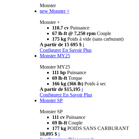
Monster
new
Monster +
Monster +
110.7 cv
Puissance
67 lb-ft @ 7,250 rpm
Couple
175 kg
Poids à vide (sans carburant)
A partir de 15 695 $
i
Configurer
En Savoir Plus
Monster MY25
Monster MY25
111 hp
Puissance
69 lb-ft
Torque
166 kg (366 lb)
Poids à sec
A partir de $15,195
i
Configurez
En Savoir Plus
Monster SP
Monster SP
111 cv
Puissance
69 lb-ft
Couple
177 kg
POIDS SANS CARBURANT
18,895 $
i