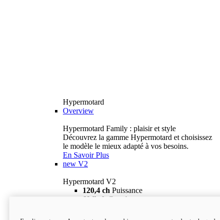
Hypermotard
Overview
Hypermotard Family : plaisir et style
Découvrez la gamme Hypermotard et choisissez
le modèle le mieux adapté à vos besoins.
En Savoir Plus
new
V2
Hypermotard V2
120,4 ch
Puissance
69 lb-ft
Couple
180 kg
Poids humide (sans carburant)
18 895 $
i