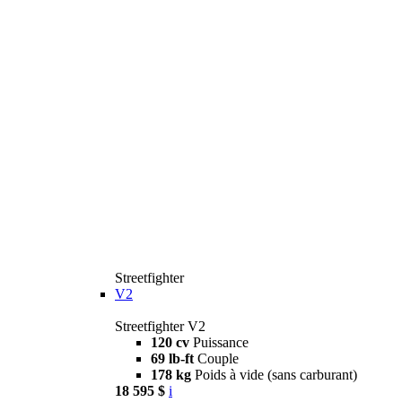
Streetfighter
V2
Streetfighter V2
120 cv
Puissance
69 lb-ft
Couple
178 kg
Poids à vide (sans carburant)
18 595 $
i