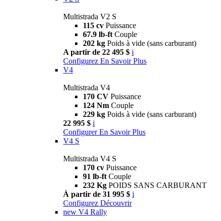
Multistrada V2 S
115 cv
Puissance
67.9 lb-ft
Couple
202 kg
Poids à vide (sans carburant)
A partir de 22 495 $
i
Configurez
En Savoir Plus
V4
Multistrada V4
170 CV
Puissance
124 Nm
Couple
229 kg
Poids à vide (sans carburant)
22 995 $
i
Configurer
En Savoir Plus
V4 S
Multistrada V4 S
170 cv
Puissance
91 lb-ft
Couple
232 Kg
POIDS SANS CARBURANT
À partir de 31 995 $
i
Configurez
Découvrir
new
V4 Rally