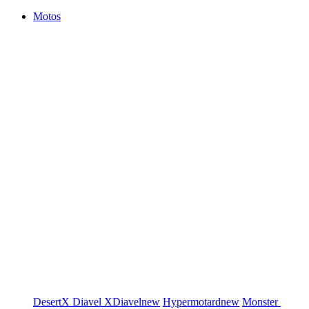
Motos
DesertX
Diavel
XDiavel
new
Hypermotard
new
Monster