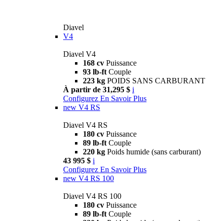
Diavel
V4
Diavel V4
168 cv
Puissance
93 lb-ft
Couple
223 kg
POIDS SANS CARBURANT
À partir de 31,295 $
i
Configurez
En Savoir Plus
new
V4 RS
Diavel V4 RS
180 cv
Puissance
89 lb-ft
Couple
220 kg
Poids humide (sans carburant)
43 995 $
i
Configurez
En Savoir Plus
new
V4 RS 100
Diavel V4 RS 100
180 cv
Puissance
89 lb-ft
Couple