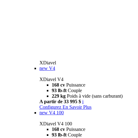
XDiavel
new
V4
XDiavel V4
168 cv
Puissance
93 lb-ft
Couple
229 kg
Poids à vide (sans carburant)
A partir de 33 995 $
i
Configurez
En Savoir Plus
new
V4 100
XDiavel V4 100
168 cv
Puissance
93 lb-ft
Couple