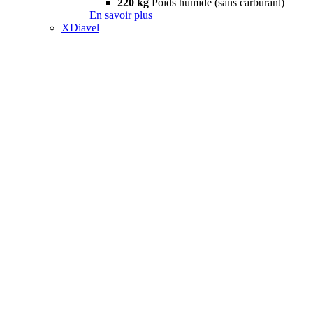
220 kg
Poids humide (sans carburant)
En savoir plus
XDiavel