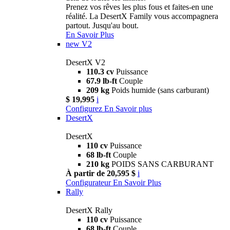
Prenez vos rêves les plus fous et faites-en une
réalité. La DesertX Family vous accompagnera
partout. Jusqu'au bout.
En Savoir Plus
new
V2
DesertX V2
110.3 cv
Puissance
67.9 lb-ft
Couple
209 kg
Poids humide (sans carburant)
$ 19,995
i
Configurez
En Savoir plus
DesertX
DesertX
110 cv
Puissance
68 lb-ft
Couple
210 kg
POIDS SANS CARBURANT
À partir de 20,595 $
i
Configurateur
En Savoir Plus
Rally
DesertX Rally
110 cv
Puissance
68 lb-ft
Couple