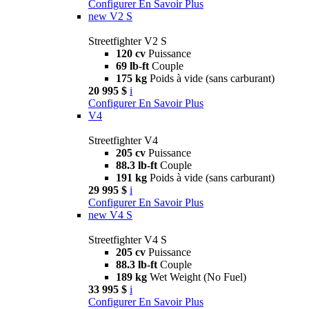
Configurer
En Savoir Plus
new
V2 S
Streetfighter V2 S
120 cv
Puissance
69 lb-ft
Couple
175 kg
Poids à vide (sans carburant)
20 995 $
i
Configurer
En Savoir Plus
V4
Streetfighter V4
205 cv
Puissance
88.3 lb-ft
Couple
191 kg
Poids à vide (sans carburant)
29 995 $
i
Configurer
En Savoir Plus
new
V4 S
Streetfighter V4 S
205 cv
Puissance
88.3 lb-ft
Couple
189 kg
Wet Weight (No Fuel)
33 995 $
i
Configurer
En Savoir Plus