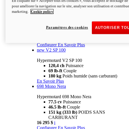
En cliquant sur « Accepter tous les cookies », vous acceptez le stockage de 
Configurer
En Savoir Plus
pour améliorer la navigation sur le site, analyser son utilisation et contribue
new
V2 SP
marketing.
Cookie policy
Hypermotard V2 SP
120,4 ch
Puissance
Paramètres des cookies
AUTORISER TO
69 lb-ft
Couple
180 kg
Poids humide (sans carburant)
22 995 $
i
Configurer
En Savoir Plus
new
V2 SP 100
Hypermotard V2 SP 100
120,4 ch
Puissance
69 lb-ft
Couple
180 kg
Poids humide (sans carburant)
En Savoir Plus
698 Mono Nera
Hypermotard 698 Mono Nera
77.5 cv
Puissance
46.5 lb-ft
Couple
151 kg (333 lb)
POIDS SANS
CARBURANT
16 295 $
i
Configurer
En Savoir Plus