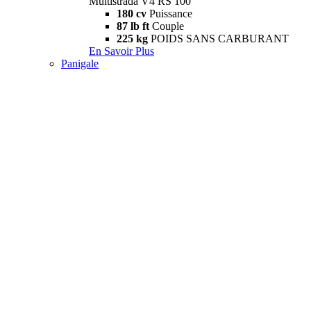
Multistrada V4 RS 100
180 cv
Puissance
87 lb ft
Couple
225 kg
POIDS SANS CARBURANT
En Savoir Plus
Panigale