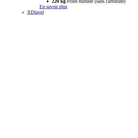
220 kg
Poids humide (sans carburant)
En savoir plus
XDiavel