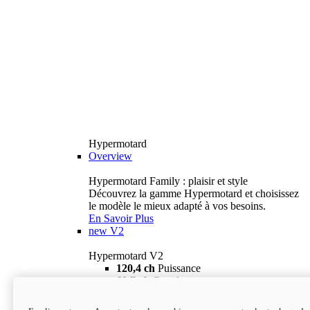
Hypermotard
Overview
Hypermotard Family : plaisir et style
Découvrez la gamme Hypermotard et choisissez
le modèle le mieux adapté à vos besoins.
En Savoir Plus
new
V2
Hypermotard V2
120,4 ch
Puissance
69 lb-ft
Couple
180 kg
Poids humide (sans carburant)
18 895 $
i