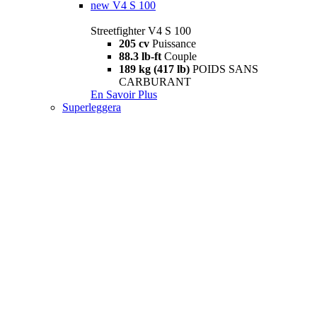
new
V4 S 100
Streetfighter V4 S 100
205 cv
Puissance
88.3 lb-ft
Couple
189 kg (417 lb)
POIDS SANS
CARBURANT
En Savoir Plus
Superleggera