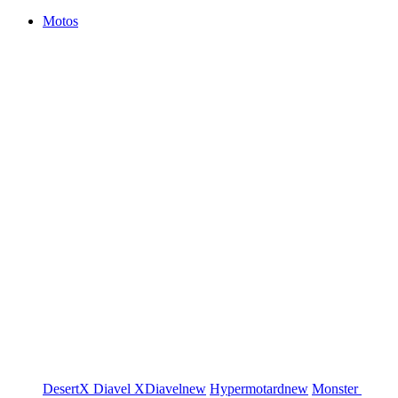
Motos
DesertX
Diavel
XDiavel
new
Hypermotard
new
Monster