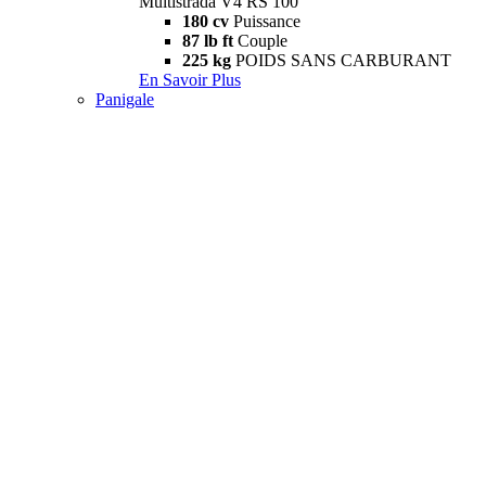
Multistrada V4 RS 100
180 cv
Puissance
87 lb ft
Couple
225 kg
POIDS SANS CARBURANT
En Savoir Plus
Panigale