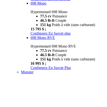
698 Mono
Hypermotard 698 Mono
77.5 cv
Puissance
46.5 lb-ft
Couple
151 kg
Poids à vide (sans carburant)
15 795 $
i
Configurez
En Savoir plus
698 Mono RVE
Hypermotard 698 Mono RVE
77.5 cv
Puissance
46.5 lb-ft
Couple
151 kg
Poids à vide (sans carburant)
16 995 $
i
Configurez
En Savoir Plus
Monster