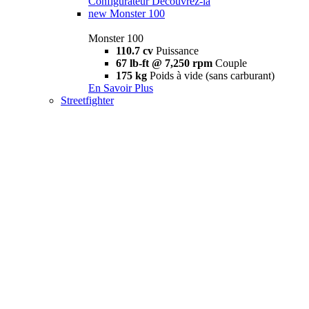
Configurateur
Découvrez-la
new
Monster 100
Monster 100
110.7 cv
Puissance
67 lb-ft @ 7,250 rpm
Couple
175 kg
Poids à vide (sans carburant)
En Savoir Plus
Streetfighter