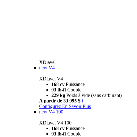
XDiavel
new
V4
XDiavel V4
168 cv
Puissance
93 lb-ft
Couple
229 kg
Poids à vide (sans carburant)
A partir de 33 995 $
i
Configurez
En Savoir Plus
new
V4 100
XDiavel V4 100
168 cv
Puissance
93 lb-ft
Couple