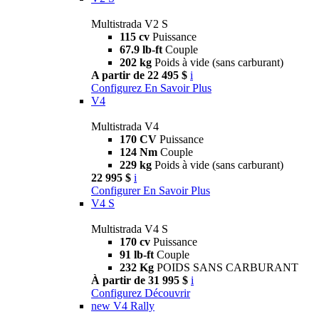
Multistrada V2 S
115 cv
Puissance
67.9 lb-ft
Couple
202 kg
Poids à vide (sans carburant)
A partir de 22 495 $
i
Configurez
En Savoir Plus
V4
Multistrada V4
170 CV
Puissance
124 Nm
Couple
229 kg
Poids à vide (sans carburant)
22 995 $
i
Configurer
En Savoir Plus
V4 S
Multistrada V4 S
170 cv
Puissance
91 lb-ft
Couple
232 Kg
POIDS SANS CARBURANT
À partir de 31 995 $
i
Configurez
Découvrir
new
V4 Rally