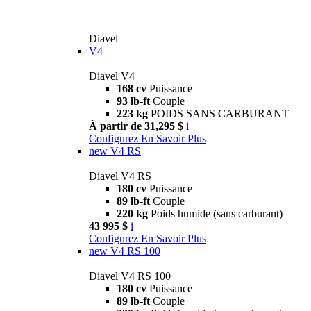
Diavel
V4
Diavel V4
168 cv
Puissance
93 lb-ft
Couple
223 kg
POIDS SANS CARBURANT
À partir de 31,295 $
i
Configurez
En Savoir Plus
new
V4 RS
Diavel V4 RS
180 cv
Puissance
89 lb-ft
Couple
220 kg
Poids humide (sans carburant)
43 995 $
i
Configurez
En Savoir Plus
new
V4 RS 100
Diavel V4 RS 100
180 cv
Puissance
89 lb-ft
Couple