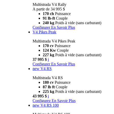
Multistrada V4 Rally
A partir de 34 995 $
170 ch
Puissance
91 lb-ft
Couple
240 kg
Poids à vide (sans carburant)
Configurer
En Savoir Plus
V4 Pikes Peak
Multistrada V4 Pikes Peak
170 cv
Puissance
124 Kw
Couple
227 kg
Poids à vide (sans carburant)
37 995 $
i
Configurer
En Savoir Plus
new
V4 RS
Multistrada V4 RS
180 cv
Puissance
87 lb ft
Couple
225 kg
Poids à vide (sans carburant)
43 995 $
i
Configurez
En Savoir Plus
new
V4 RS 100