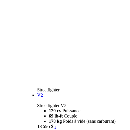
Streetfighter
V2
Streetfighter V2
120 cv
Puissance
69 lb-ft
Couple
178 kg
Poids à vide (sans carburant)
18 595 $
i