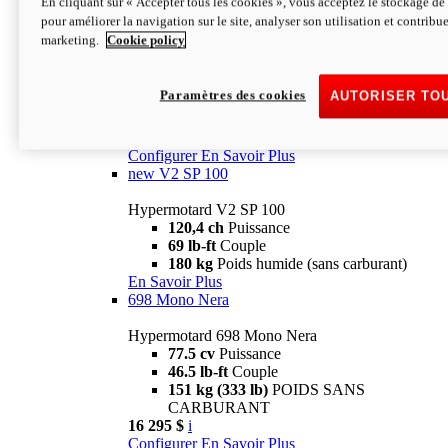
En cliquant sur « Accepter tous les cookies », vous acceptez le stockage de 
Configurer
En Savoir Plus
pour améliorer la navigation sur le site, analyser son utilisation et contribue
new
V2 SP
marketing.
Cookie policy
Hypermotard V2 SP
120,4 ch
Puissance
Paramètres des cookies
AUTORISER TO
69 lb-ft
Couple
180 kg
Poids humide (sans carburant)
22 995 $
i
Configurer
En Savoir Plus
new
V2 SP 100
Hypermotard V2 SP 100
120,4 ch
Puissance
69 lb-ft
Couple
180 kg
Poids humide (sans carburant)
En Savoir Plus
698 Mono Nera
Hypermotard 698 Mono Nera
77.5 cv
Puissance
46.5 lb-ft
Couple
151 kg (333 lb)
POIDS SANS
CARBURANT
16 295 $
i
Configurer
En Savoir Plus