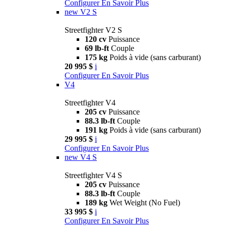
Configurer
En Savoir Plus
new
V2 S
Streetfighter V2 S
120 cv
Puissance
69 lb-ft
Couple
175 kg
Poids à vide (sans carburant)
20 995 $
i
Configurer
En Savoir Plus
V4
Streetfighter V4
205 cv
Puissance
88.3 lb-ft
Couple
191 kg
Poids à vide (sans carburant)
29 995 $
i
Configurer
En Savoir Plus
new
V4 S
Streetfighter V4 S
205 cv
Puissance
88.3 lb-ft
Couple
189 kg
Wet Weight (No Fuel)
33 995 $
i
Configurer
En Savoir Plus