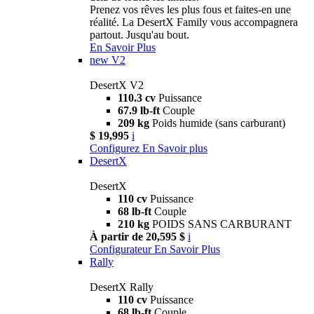
Prenez vos rêves les plus fous et faites-en une
réalité. La DesertX Family vous accompagnera
partout. Jusqu'au bout.
En Savoir Plus
new
V2
DesertX V2
110.3 cv
Puissance
67.9 lb-ft
Couple
209 kg
Poids humide (sans carburant)
$ 19,995
i
Configurez
En Savoir plus
DesertX
DesertX
110 cv
Puissance
68 lb-ft
Couple
210 kg
POIDS SANS CARBURANT
À partir de 20,595 $
i
Configurateur
En Savoir Plus
Rally
DesertX Rally
110 cv
Puissance
68 lb-ft
Couple