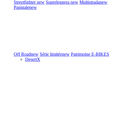
Streetfighter
new
Superleggera
new
Multistrada
new
Panigale
new
Off Road
new
Série limitée
new
Patrimoine
E-BIKES
DesertX