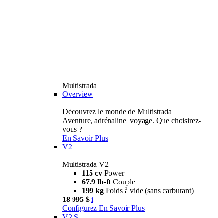
Multistrada
Overview
Découvrez le monde de Multistrada
Aventure, adrénaline, voyage. Que choisirez-
vous ?
En Savoir Plus
V2
Multistrada V2
115 cv
Power
67.9 lb-ft
Couple
199 kg
Poids à vide (sans carburant)
18 995 $
i
Configurez
En Savoir Plus
V2 S