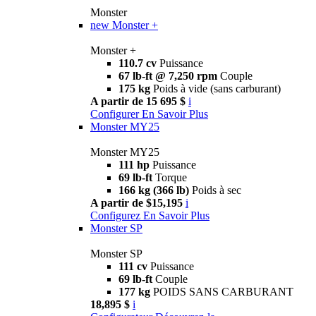
Monster
new
Monster +
Monster +
110.7 cv
Puissance
67 lb-ft @ 7,250 rpm
Couple
175 kg
Poids à vide (sans carburant)
A partir de 15 695 $
i
Configurer
En Savoir Plus
Monster MY25
Monster MY25
111 hp
Puissance
69 lb-ft
Torque
166 kg (366 lb)
Poids à sec
A partir de $15,195
i
Configurez
En Savoir Plus
Monster SP
Monster SP
111 cv
Puissance
69 lb-ft
Couple
177 kg
POIDS SANS CARBURANT
18,895 $
i