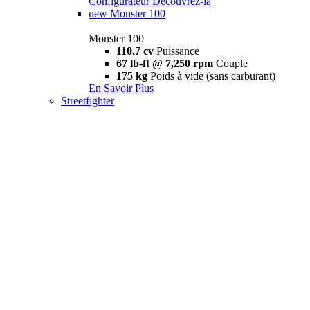
Configurateur
Découvrez-la
new
Monster 100
Monster 100
110.7 cv
Puissance
67 lb-ft @ 7,250 rpm
Couple
175 kg
Poids à vide (sans carburant)
En Savoir Plus
Streetfighter