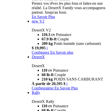
Prenez vos rêves les plus fous et faites-en une
réalité. La DesertX Family vous accompagnera
partout. Jusqu'au bout.
En Savoir Plus
new
V2
DesertX V2
110.3 cv
Puissance
67.9 lb-ft
Couple
209 kg
Poids humide (sans carburant)
$ 19,995
i
Configurez
En Savoir plus
DesertX
DesertX
110 cv
Puissance
68 lb-ft
Couple
210 kg
POIDS SANS CARBURANT
À partir de 20,595 $
i
Configurateur
En Savoir Plus
Rally
DesertX Rally
110 cv
Puissance
68 lb-ft
Couple