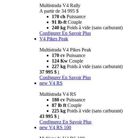
Multistrada V4 Rally
A partir de 34 995 $
170 ch
Puissance
91 lb-ft
Couple
240 kg
Poids à vide (sans carburant)
Configurer
En Savoir Plus
V4 Pikes Peak
Multistrada V4 Pikes Peak
170 cv
Puissance
124 Kw
Couple
227 kg
Poids à vide (sans carburant)
37 995 $
i
Configurer
En Savoir Plus
new
V4 RS
Multistrada V4 RS
180 cv
Puissance
87 lb ft
Couple
225 kg
Poids à vide (sans carburant)
43 995 $
i
Configurez
En Savoir Plus
new
V4 RS 100