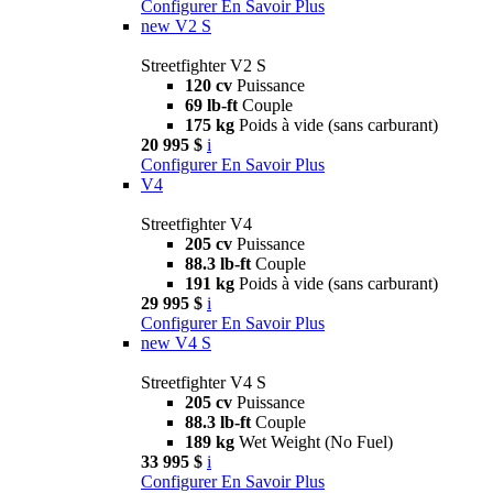
Configurer
En Savoir Plus
new
V2 S
Streetfighter V2 S
120 cv
Puissance
69 lb-ft
Couple
175 kg
Poids à vide (sans carburant)
20 995 $
i
Configurer
En Savoir Plus
V4
Streetfighter V4
205 cv
Puissance
88.3 lb-ft
Couple
191 kg
Poids à vide (sans carburant)
29 995 $
i
Configurer
En Savoir Plus
new
V4 S
Streetfighter V4 S
205 cv
Puissance
88.3 lb-ft
Couple
189 kg
Wet Weight (No Fuel)
33 995 $
i
Configurer
En Savoir Plus