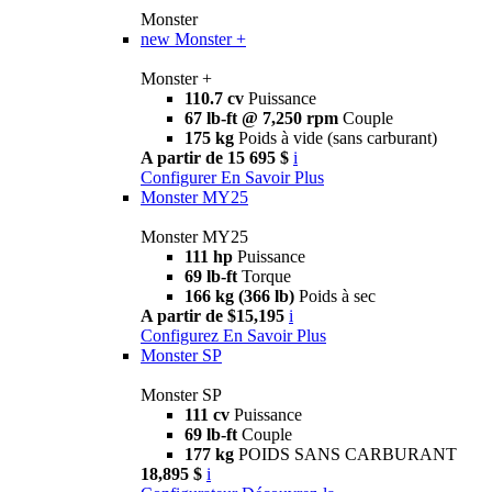
Monster
new
Monster +
Monster +
110.7 cv
Puissance
67 lb-ft @ 7,250 rpm
Couple
175 kg
Poids à vide (sans carburant)
A partir de 15 695 $
i
Configurer
En Savoir Plus
Monster MY25
Monster MY25
111 hp
Puissance
69 lb-ft
Torque
166 kg (366 lb)
Poids à sec
A partir de $15,195
i
Configurez
En Savoir Plus
Monster SP
Monster SP
111 cv
Puissance
69 lb-ft
Couple
177 kg
POIDS SANS CARBURANT
18,895 $
i