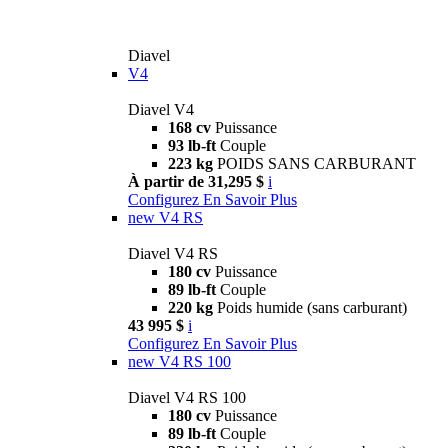
Diavel
V4
Diavel V4
168 cv
Puissance
93 lb-ft
Couple
223 kg
POIDS SANS CARBURANT
À partir de 31,295 $
i
Configurez
En Savoir Plus
new
V4 RS
Diavel V4 RS
180 cv
Puissance
89 lb-ft
Couple
220 kg
Poids humide (sans carburant)
43 995 $
i
Configurez
En Savoir Plus
new
V4 RS 100
Diavel V4 RS 100
180 cv
Puissance
89 lb-ft
Couple