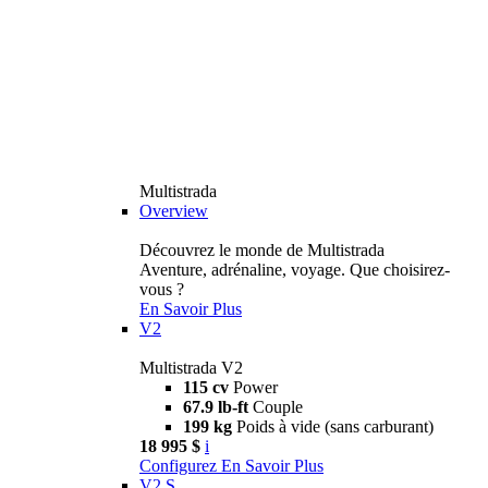
Multistrada
Overview
Découvrez le monde de Multistrada
Aventure, adrénaline, voyage. Que choisirez-
vous ?
En Savoir Plus
V2
Multistrada V2
115 cv
Power
67.9 lb-ft
Couple
199 kg
Poids à vide (sans carburant)
18 995 $
i
Configurez
En Savoir Plus
V2 S