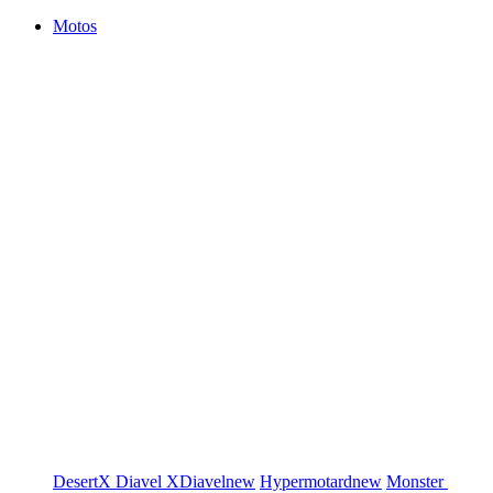
Motos
DesertX
Diavel
XDiavel
new
Hypermotard
new
Monster