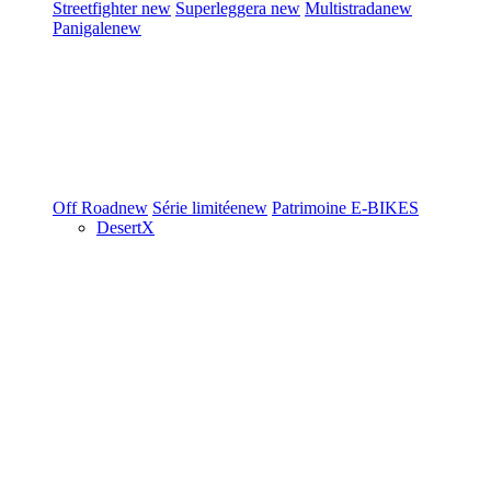
Streetfighter
new
Superleggera
new
Multistrada
new
Panigale
new
Off Road
new
Série limitée
new
Patrimoine
E-BIKES
DesertX