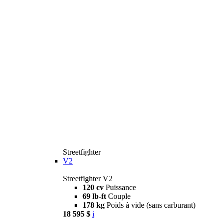
Streetfighter
V2
Streetfighter V2
120 cv
Puissance
69 lb-ft
Couple
178 kg
Poids à vide (sans carburant)
18 595 $
i