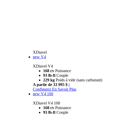
XDiavel
new
V4
XDiavel V4
168 cv
Puissance
93 lb-ft
Couple
229 kg
Poids à vide (sans carburant)
A partir de 33 995 $
i
Configurez
En Savoir Plus
new
V4 100
XDiavel V4 100
168 cv
Puissance
93 lb-ft
Couple