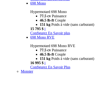
698 Mono
Hypermotard 698 Mono
77.5 cv
Puissance
46.5 lb-ft
Couple
151 kg
Poids à vide (sans carburant)
15 795 $
i
Configurez
En Savoir plus
698 Mono RVE
Hypermotard 698 Mono RVE
77.5 cv
Puissance
46.5 lb-ft
Couple
151 kg
Poids à vide (sans carburant)
16 995 $
i
Configurez
En Savoir Plus
Monster