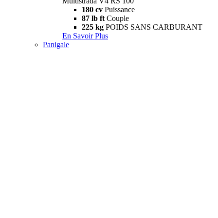
Multistrada V4 RS 100
180 cv
Puissance
87 lb ft
Couple
225 kg
POIDS SANS CARBURANT
En Savoir Plus
Panigale