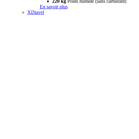
220 kg
Poids humide (sans carburant)
En savoir plus
XDiavel