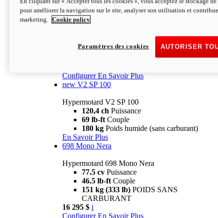
En cliquant sur « Accepter tous les cookies », vous acceptez le stockage de 
Configurer
En Savoir Plus
pour améliorer la navigation sur le site, analyser son utilisation et contribue
new
V2 SP
marketing.
Cookie policy
Hypermotard V2 SP
120,4 ch
Puissance
Paramètres des cookies
AUTORISER TO
69 lb-ft
Couple
180 kg
Poids humide (sans carburant)
22 995 $
i
Configurer
En Savoir Plus
new
V2 SP 100
Hypermotard V2 SP 100
120,4 ch
Puissance
69 lb-ft
Couple
180 kg
Poids humide (sans carburant)
En Savoir Plus
698 Mono Nera
Hypermotard 698 Mono Nera
77.5 cv
Puissance
46.5 lb-ft
Couple
151 kg (333 lb)
POIDS SANS
CARBURANT
16 295 $
i
Configurer
En Savoir Plus