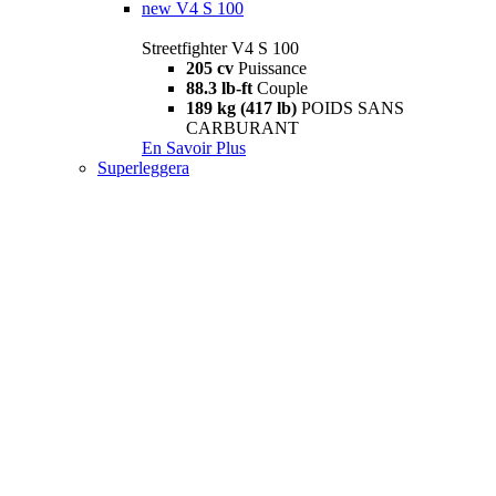
new
V4 S 100
Streetfighter V4 S 100
205 cv
Puissance
88.3 lb-ft
Couple
189 kg (417 lb)
POIDS SANS
CARBURANT
En Savoir Plus
Superleggera