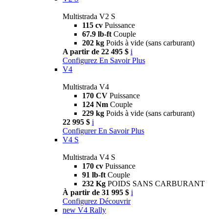
Multistrada V2 S
115 cv
Puissance
67.9 lb-ft
Couple
202 kg
Poids à vide (sans carburant)
A partir de 22 495 $
i
Configurez
En Savoir Plus
V4
Multistrada V4
170 CV
Puissance
124 Nm
Couple
229 kg
Poids à vide (sans carburant)
22 995 $
i
Configurer
En Savoir Plus
V4 S
Multistrada V4 S
170 cv
Puissance
91 lb-ft
Couple
232 Kg
POIDS SANS CARBURANT
À partir de 31 995 $
i
Configurez
Découvrir
new
V4 Rally