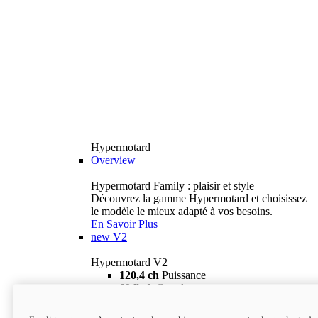
Hypermotard
Overview
Hypermotard Family : plaisir et style
Découvrez la gamme Hypermotard et choisissez
le modèle le mieux adapté à vos besoins.
En Savoir Plus
new
V2
Hypermotard V2
120,4 ch
Puissance
69 lb-ft
Couple
180 kg
Poids humide (sans carburant)
18 895 $
i