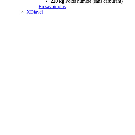
220 kg
Poids humide (sans carburant)
En savoir plus
XDiavel