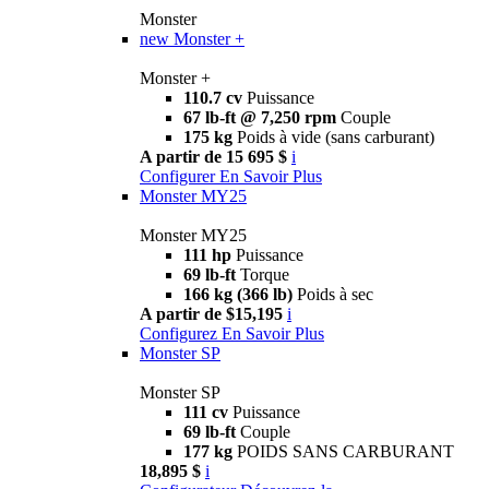
Monster
new
Monster +
Monster +
110.7 cv
Puissance
67 lb-ft @ 7,250 rpm
Couple
175 kg
Poids à vide (sans carburant)
A partir de 15 695 $
i
Configurer
En Savoir Plus
Monster MY25
Monster MY25
111 hp
Puissance
69 lb-ft
Torque
166 kg (366 lb)
Poids à sec
A partir de $15,195
i
Configurez
En Savoir Plus
Monster SP
Monster SP
111 cv
Puissance
69 lb-ft
Couple
177 kg
POIDS SANS CARBURANT
18,895 $
i