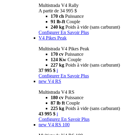
Multistrada V4 Rally
A partir de 34 995 $
170 ch
Puissance
91 lb-ft
Couple
240 kg
Poids à vide (sans carburant)
Configurer
En Savoir Plus
V4 Pikes Peak
Multistrada V4 Pikes Peak
170 cv
Puissance
124 Kw
Couple
227 kg
Poids à vide (sans carburant)
37 995 $
i
Configurer
En Savoir Plus
new
V4 RS
Multistrada V4 RS
180 cv
Puissance
87 lb ft
Couple
225 kg
Poids à vide (sans carburant)
43 995 $
i
Configurez
En Savoir Plus
new
V4 RS 100