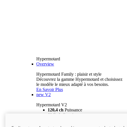
Hypermotard
Overview
Hypermotard Family : plaisir et style
Découvrez la gamme Hypermotard et choisissez
le modèle le mieux adapté à vos besoins.
En Savoir Plus
new
V2
Hypermotard V2
120,4 ch
Puissance
69 lb-ft
Couple
180 kg
Poids humide (sans carburant)
18 895 $
i