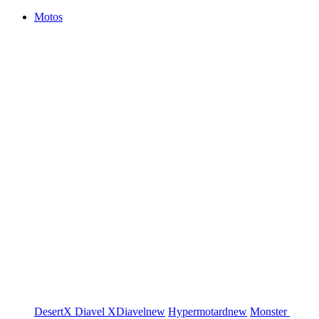
Motos
DesertX
Diavel
XDiavel
new
Hypermotard
new
Monster