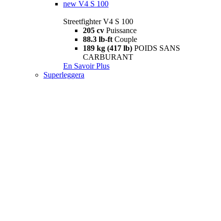
new
V4 S 100
Streetfighter V4 S 100
205 cv
Puissance
88.3 lb-ft
Couple
189 kg (417 lb)
POIDS SANS
CARBURANT
En Savoir Plus
Superleggera