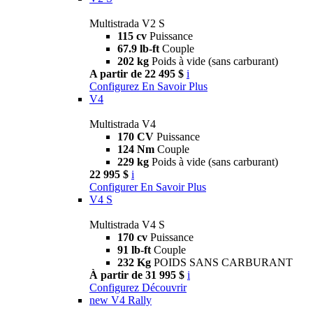
Multistrada V2 S
115 cv
Puissance
67.9 lb-ft
Couple
202 kg
Poids à vide (sans carburant)
A partir de 22 495 $
i
Configurez
En Savoir Plus
V4
Multistrada V4
170 CV
Puissance
124 Nm
Couple
229 kg
Poids à vide (sans carburant)
22 995 $
i
Configurer
En Savoir Plus
V4 S
Multistrada V4 S
170 cv
Puissance
91 lb-ft
Couple
232 Kg
POIDS SANS CARBURANT
À partir de 31 995 $
i
Configurez
Découvrir
new
V4 Rally