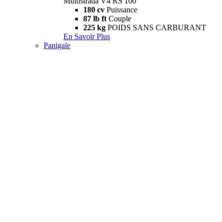
Multistrada V4 RS 100
180 cv
Puissance
87 lb ft
Couple
225 kg
POIDS SANS CARBURANT
En Savoir Plus
Panigale