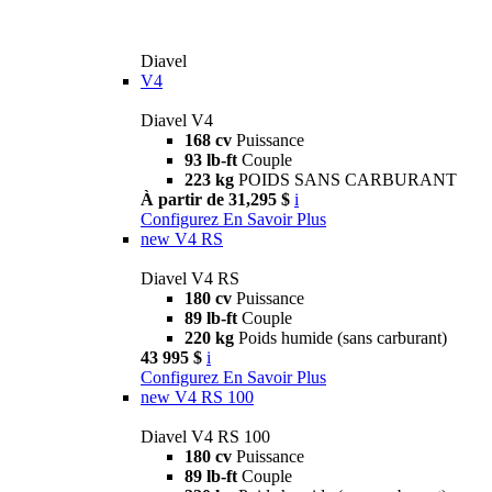
Diavel
V4
Diavel V4
168 cv
Puissance
93 lb-ft
Couple
223 kg
POIDS SANS CARBURANT
À partir de 31,295 $
i
Configurez
En Savoir Plus
new
V4 RS
Diavel V4 RS
180 cv
Puissance
89 lb-ft
Couple
220 kg
Poids humide (sans carburant)
43 995 $
i
Configurez
En Savoir Plus
new
V4 RS 100
Diavel V4 RS 100
180 cv
Puissance
89 lb-ft
Couple