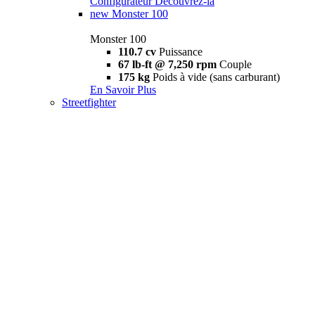
Configurateur
Découvrez-la
new
Monster 100
Monster 100
110.7 cv
Puissance
67 lb-ft @ 7,250 rpm
Couple
175 kg
Poids à vide (sans carburant)
En Savoir Plus
Streetfighter