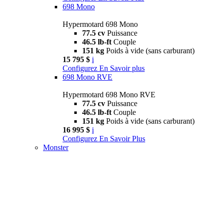
698 Mono
Hypermotard 698 Mono
77.5 cv
Puissance
46.5 lb-ft
Couple
151 kg
Poids à vide (sans carburant)
15 795 $
i
Configurez
En Savoir plus
698 Mono RVE
Hypermotard 698 Mono RVE
77.5 cv
Puissance
46.5 lb-ft
Couple
151 kg
Poids à vide (sans carburant)
16 995 $
i
Configurez
En Savoir Plus
Monster