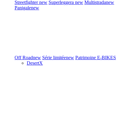
Streetfighter
new
Superleggera
new
Multistrada
new
Panigale
new
Off Road
new
Série limitée
new
Patrimoine
E-BIKES
DesertX