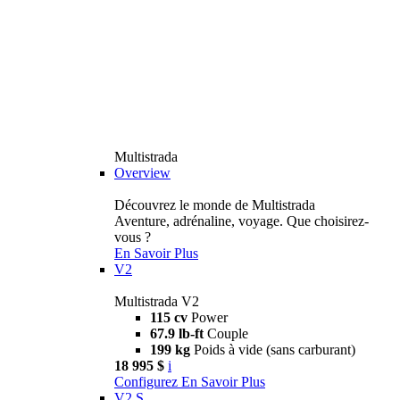
Multistrada
Overview
Découvrez le monde de Multistrada
Aventure, adrénaline, voyage. Que choisirez-
vous ?
En Savoir Plus
V2
Multistrada V2
115 cv
Power
67.9 lb-ft
Couple
199 kg
Poids à vide (sans carburant)
18 995 $
i
Configurez
En Savoir Plus
V2 S