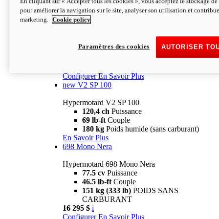
En cliquant sur « Accepter tous les cookies », vous acceptez le stockage de 
Configurer
En Savoir Plus
pour améliorer la navigation sur le site, analyser son utilisation et contribue
new
V2 SP
marketing.
Cookie policy
Hypermotard V2 SP
120,4 ch
Puissance
Paramètres des cookies
AUTORISER TO
69 lb-ft
Couple
180 kg
Poids humide (sans carburant)
22 995 $
i
Configurer
En Savoir Plus
new
V2 SP 100
Hypermotard V2 SP 100
120,4 ch
Puissance
69 lb-ft
Couple
180 kg
Poids humide (sans carburant)
En Savoir Plus
698 Mono Nera
Hypermotard 698 Mono Nera
77.5 cv
Puissance
46.5 lb-ft
Couple
151 kg (333 lb)
POIDS SANS
CARBURANT
16 295 $
i
Configurer
En Savoir Plus