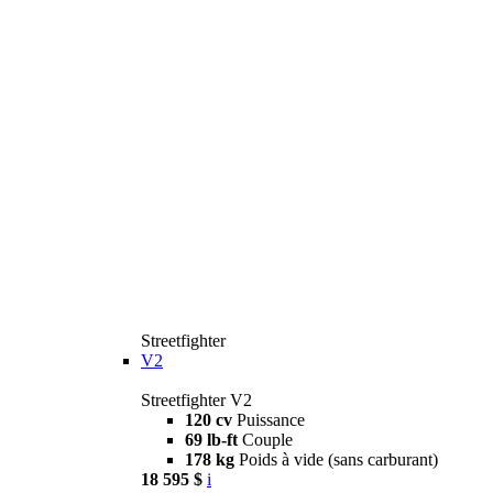
Streetfighter
V2
Streetfighter V2
120 cv
Puissance
69 lb-ft
Couple
178 kg
Poids à vide (sans carburant)
18 595 $
i