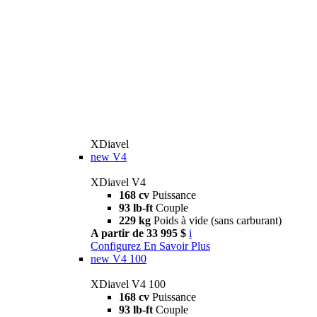
XDiavel
new
V4
XDiavel V4
168 cv
Puissance
93 lb-ft
Couple
229 kg
Poids à vide (sans carburant)
A partir de 33 995 $
i
Configurez
En Savoir Plus
new
V4 100
XDiavel V4 100
168 cv
Puissance
93 lb-ft
Couple