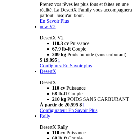
Prenez vos rêves les plus fous et faites-en une
réalité. La DesertX Family vous accompagnera
partout. Jusqu'au bout.
En Savoir Plus
new
V2
DesertX V2
110.3 cv
Puissance
67.9 lb-ft
Couple
209 kg
Poids humide (sans carburant)
$ 19,995
i
Configurez
En Savoir plus
DesertX
DesertX
110 cv
Puissance
68 lb-ft
Couple
210 kg
POIDS SANS CARBURANT
À partir de 20,595 $
i
Configurateur
En Savoir Plus
Rally
DesertX Rally
110 cv
Puissance
68 lb-ft
Couple