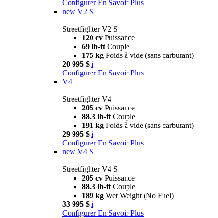
Configurer
En Savoir Plus
new
V2 S
Streetfighter V2 S
120 cv
Puissance
69 lb-ft
Couple
175 kg
Poids à vide (sans carburant)
20 995 $
i
Configurer
En Savoir Plus
V4
Streetfighter V4
205 cv
Puissance
88.3 lb-ft
Couple
191 kg
Poids à vide (sans carburant)
29 995 $
i
Configurer
En Savoir Plus
new
V4 S
Streetfighter V4 S
205 cv
Puissance
88.3 lb-ft
Couple
189 kg
Wet Weight (No Fuel)
33 995 $
i
Configurer
En Savoir Plus